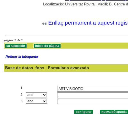
Localització:
Universitat Rovira i Virgili; B. Centr
Enllaç permanent a aquest regis
página 1 de 1
Refinar la búsqueda
Base de datos
fons : Formulario avanzado
Buscar:
1
2
3