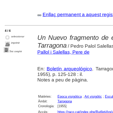
Enllaç permanent a aquest regis
4 / 4
Un Nuevo fragmento de e
seleccionar
imprimir
Tarragona
/ Pedro Palol Salella
Pallol i Salellas, Pere de
Text complet
En:
Boletín arqueológico
. Tarrago
1955), p. 125-128 : il.
Notes a peu de pàgina.
Matèries:
Epoca visigòtica
;
Art visigòtic
;
Escul
Àmbit:
Tarragona
Cronologia:
[1955]
Accés:
https://raco.cat/index.php/ButlletiArq/