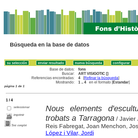
Búsqueda en la base de datos
Base de datos:
fons
Buscar:
ART VISIGOTIC []
Referencias encontradas:
4
[
Refinar la búsqueda
]
Mostrando:
1 .. 4
en el formato [
Estandar
]
página 1 de 1
1 / 4
Nous elements d'escultur
seleccionar
imprimir
trobats a Tarragona
/ Javier
Reis Fabregat, Joan Menchon, Jo
Text complet
López i Vilar, Jordi