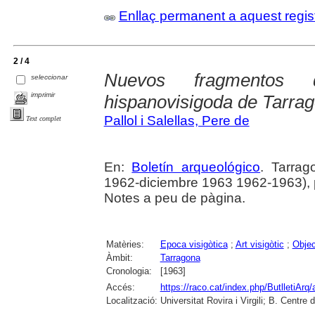
Enllaç permanent a aquest regis
2 / 4
Nuevos fragmentos d
seleccionar
imprimir
hispanovisigoda de Tarra
Pallol i Salellas, Pere de
Text complet
En:
Boletín arqueológico
. Tarrag
1962-diciembre 1963 1962-1963), p. 
Notes a peu de pàgina.
Matèries:
Epoca visigòtica
;
Art visigòtic
;
Objec
Àmbit:
Tarragona
Cronologia:
[1963]
Accés:
https://raco.cat/index.php/ButlletiArq/
Localització:
Universitat Rovira i Virgili; B. Centr