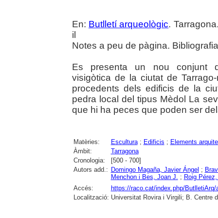
En:
Butlletí arqueològic
. Tarragona
il
Notes a peu de pàgina. Bibliografia
Es presenta un nou conjunt de
visigòtica de la ciutat de Tarra
procedents dels edificis de la c
pedra local del tipus Mèdol La seva
que hi ha peces que poden ser dels
Matèries:
Escultura
;
Edificis
;
Elements arquite
Àmbit:
Tarragona
Cronologia:
[500 - 700]
Autors add.:
Domingo Magaña, Javier Ángel
;
Brav
Menchon i Bes, Joan J.
;
Roig Pérez,
Accés:
https://raco.cat/index.php/ButlletiArq/
Localització:
Universitat Rovira i Virgili; B. Centr