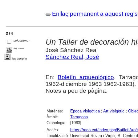
Enllaç permanent a aquest regis
3 / 4
Un Taller de decoración h
seleccionar
imprimir
José Sánchez Real
Sánchez Real, José
Text complet
En:
Boletín arqueológico
. Tarrag
1962-diciembre 1963 1962-1963), p.
Notes a peu de pàgina.
Matèries:
Epoca visigòtica
;
Art visigòtic
;
Objec
Àmbit:
Tarragona
Cronologia:
[1963]
Accés:
https://raco.cat/index.php/ButlletiArq/
Localització:
Universitat Rovira i Virgili; B. Centr