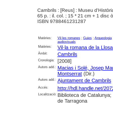
Cambrils : [Reus] : Museu d'Històri
65 p. : il. col. ; 15 * 21 cm + 1 disc
ISBN 9788461231287
Matèries:
Vil·les romanes
;
Guies
;
Arqueologia
audiovisuals
Matèries:
Vil·la romana de la Llos
Àmbit:
Cambrils
Cronologia:
[2008]
Autors add.:
Macias i Solé, Josep Ma
Montserrat
(Dir.)
Autors add.:
Ajuntament de Cambrils
Accés:
http://hdl.handle.net/20
Localització:
Biblioteca de Catalunya; 
de Tarragona