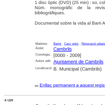
1 disc òptic (DVD) (25 min) : so, col
Núm. monogràfic de la revis
bibliogràfiques.
Documental sobre la vida al Barri A
Matèries:
Barris
;
Casc antic
;
Renovació urban
Àmbit:
Cambrils
Cronologia:
[0000 - 2009]
Autors add.:
Ajuntament de Cambrils
Localització:
B. Municipal (Cambrils)
Enllaç permanent a aquest regis
4 / 225