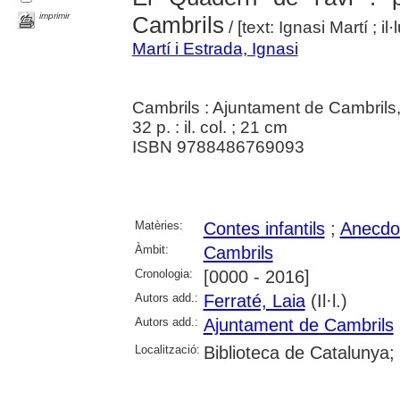
imprimir
Cambrils
/ [text: Ignasi Martí ; il
Martí i Estrada, Ignasi
Cambrils : Ajuntament de Cambrils,
32 p. : il. col. ; 21 cm
ISBN 9788486769093
Matèries:
Contes infantils
;
Anecdot
Àmbit:
Cambrils
Cronologia:
[0000 - 2016]
Autors add.:
Ferraté, Laia
(Il·l.)
Autors add.:
Ajuntament de Cambrils
Localització:
Biblioteca de Catalunya;