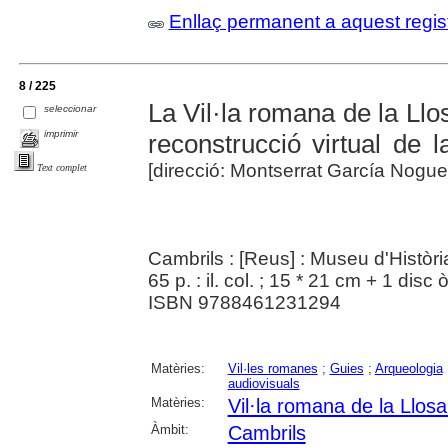
Enllaç permanent a aquest regis
8 / 225
La Vil·la romana de la Llos
seleccionar
imprimir
reconstrucció virtual de 
[direcció: Montserrat García Nogu
Text complet
Cambrils : [Reus] : Museu d'Històri
65 p. : il. col. ; 15 * 21 cm + 1 disc
ISBN 9788461231294
Matèries:
Vil·les romanes
;
Guies
;
Arqueologia
audiovisuals
Matèries:
Vil·la romana de la Llos
Àmbit:
Cambrils