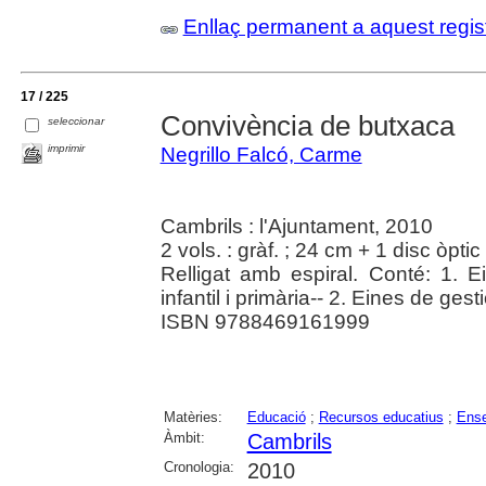
Enllaç permanent a aquest regis
17 / 225
Convivència de butxaca
seleccionar
imprimir
Negrillo Falcó, Carme
Cambrils : l'Ajuntament, 2010
2 vols. : gràf. ; 24 cm + 1 disc òpt
Relligat amb espiral. Conté: 1. 
infantil i primària-- 2. Eines de ge
ISBN 9788469161999
Matèries:
Educació
;
Recursos educatius
;
Ense
Àmbit:
Cambrils
Cronologia:
2010