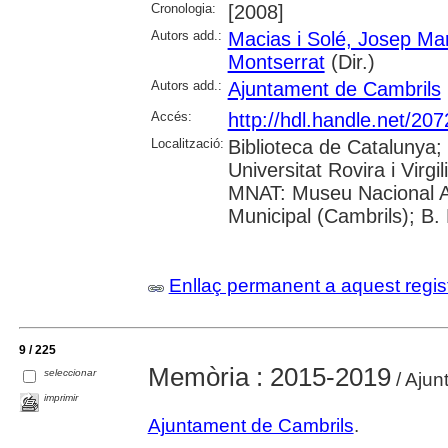
Cronologia:
[2008]
Autors add.:
Macias i Solé, Josep Ma
Montserrat
(Dir.)
Autors add.:
Ajuntament de Cambrils
Accés:
http://hdl.handle.net/20
Localització:
Biblioteca de Catalunya;
Universitat Rovira i Virg
MNAT: Museu Nacional A
Municipal (Cambrils); B.
Enllaç permanent a aquest regis
9 / 225
Memòria : 2015-2019
seleccionar
/ Ajun
imprimir
Ajuntament de Cambrils
.