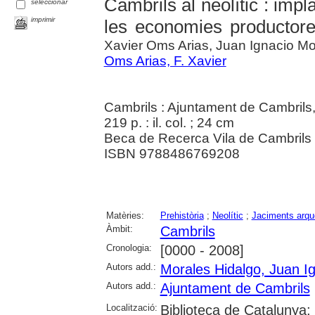
Cambrils al neolític : imp
seleccionar
imprimir
les economies productor
Xavier Oms Arias, Juan Ignacio Mo
Oms Arias, F. Xavier
Cambrils : Ajuntament de Cambrils,
219 p. : il. col. ; 24 cm
Beca de Recerca Vila de Cambrils
ISBN 9788486769208
Matèries:
Prehistòria
;
Neolític
;
Jaciments arqu
Àmbit:
Cambrils
Cronologia:
[0000 - 2008]
Autors add.:
Morales Hidalgo, Juan I
Autors add.:
Ajuntament de Cambrils
Localització:
Biblioteca de Catalunya; 