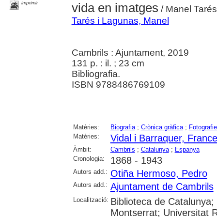
imprimir
vida en imatges
/ Manel Tarés
Tarés i Lagunas, Manel
Cambrils : Ajuntament, 2019
131 p. : il. ; 23 cm
Bibliografia.
ISBN 9788486769109
Matèries:
Biografia
;
Crònica gràfica
;
Fotografi
Matèries:
Vidal i Barraquer, Franc
Àmbit:
Cambrils
;
Catalunya
;
Espanya
Cronologia:
1868 - 1943
Autors add.:
Otiña Hermoso, Pedro
Autors add.:
Ajuntament de Cambrils
Localització:
Biblioteca de Catalunya;
Montserrat; Universitat R