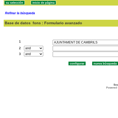
Refinar la búsqueda
Base de datos
fons : Formulario avanzado
Buscar:
1
2
3
Sea
Powered