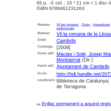
65 p. : il. col. ; 15 * 21 cm + 1 disc
ISBN 9788461231263
Matèries:
Vil·les romanes
;
Guies
;
Arqueologia
audiovisuals
Matèries:
Vil·la romana de la Llos
Àmbit:
Cambrils
Cronologia:
[2008]
Autors add.:
Macias i Solé, Josep Ma
Montserrat
(Dir.)
Autors add.:
Ajuntament de Cambrils
Accés:
http://hdl.handle.net/20
Localització:
Biblioteca de Catalunya; 
de Tarragona
Enllaç permanent a aquest regis