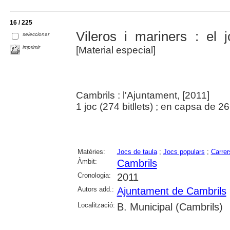
16 / 225
Vileros i mariners : el 
seleccionar
imprimir
[Material especial]
Cambrils : l'Ajuntament, [2011]
1 joc (274 bitllets) ; en capsa de 2
Matèries:
Jocs de taula
;
Jocs populars
;
Carrer
Àmbit:
Cambrils
Cronologia:
2011
Autors add.:
Ajuntament de Cambrils
Localització:
B. Municipal (Cambrils)