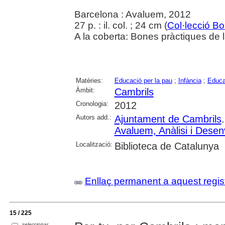
Barcelona : Avaluem, 2012
27 p. : il. col. ; 24 cm (
Col·lecció B
A la coberta: Bones pràctiques de 
Matèries:
Educació per la pau
;
Infància
;
Educa
Àmbit:
Cambrils
Cronologia:
2012
Autors add.:
Ajuntament de Cambrils
Avaluem, Anàlisi i Dese
Localització:
Biblioteca de Catalunya
Enllaç permanent a aquest regis
15 / 225
seleccionar