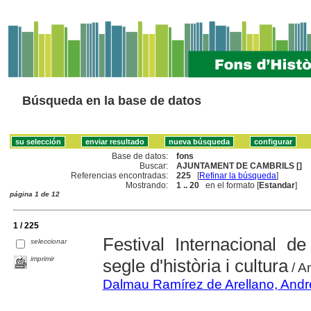
Búsqueda en la base de datos
Base de datos:
fons
Buscar:
AJUNTAMENT DE CAMBRILS []
Referencias encontradas:
225
[
Refinar la búsqueda
]
Mostrando:
1 .. 20
en el formato [
Estandar
]
página 1 de 12
1 / 225
Festival Internacional 
seleccionar
imprimir
segle d'història i cultura
/ A
Dalmau Ramírez de Arellano, Andr