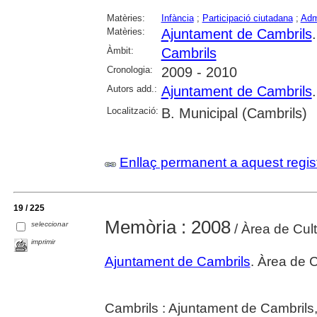
Matèries:
Infància
;
Participació ciutadana
;
Admi
Matèries:
Ajuntament de Cambrils
Àmbit:
Cambrils
Cronologia:
2009 - 2010
Autors add.:
Ajuntament de Cambrils
Localització:
B. Municipal (Cambrils)
Enllaç permanent a aquest regis
19 / 225
Memòria : 2008
seleccionar
/ Àrea de Cul
imprimir
Ajuntament de Cambrils
. Àrea de C
Cambrils : Ajuntament de Cambrils,