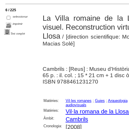
6 / 225
La Villa romaine de la 
seleccionar
imprimir
visuel. Reconstruction virt
Llosa
Text complet
/ [direction scientifique:
Macias Solé]
Cambrils : [Reus] : Museu d'Històri
65 p. : il. col. ; 15 * 21 cm + 1 disc
ISBN 9788461231270
Matèries:
Vil·les romanes
;
Guies
;
Arqueologia
audiovisuals
Matèries:
Vil·la romana de la Llos
Àmbit:
Cambrils
Cronologia:
[2008]