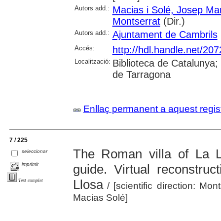
Autors add.:
Macias i Solé, Josep Ma
Montserrat
(Dir.)
Autors add.:
Ajuntament de Cambrils
Accés:
http://hdl.handle.net/20
Localització:
Biblioteca de Catalunya; 
de Tarragona
Enllaç permanent a aquest regis
7 / 225
The Roman villa of La Ll
seleccionar
imprimir
guide. Virtual reconstruc
Llosa
Text complet
/ [scientific direction: M
Macias Solé]