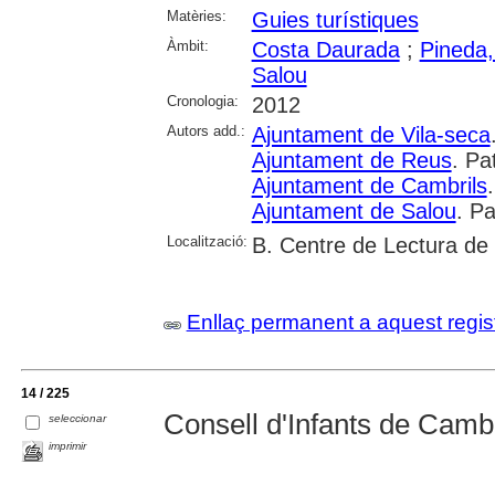
Matèries:
Guies turístiques
Àmbit:
Costa Daurada
;
Pineda,
Salou
Cronologia:
2012
Autors add.:
Ajuntament de Vila-seca
Ajuntament de Reus
. Pa
Ajuntament de Cambrils
Ajuntament de Salou
. P
Localització:
B. Centre de Lectura de
Enllaç permanent a aquest regis
14 / 225
Consell d'Infants de Cambri
seleccionar
imprimir