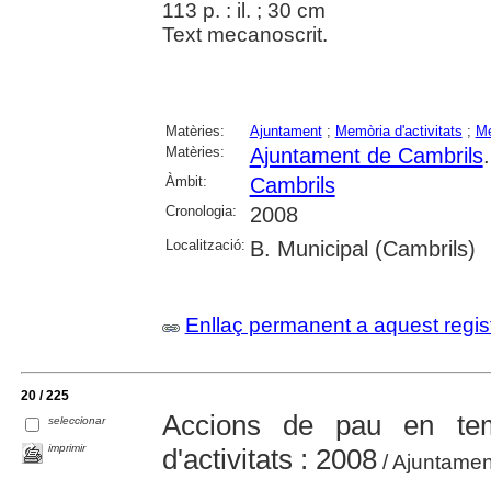
113 p. : il. ; 30 cm
Text mecanoscrit.
Matèries:
Ajuntament
;
Memòria d'activitats
;
Me
Matèries:
Ajuntament de Cambrils
Àmbit:
Cambrils
Cronologia:
2008
Localització:
B. Municipal (Cambrils)
Enllaç permanent a aquest regis
20 / 225
Accions de pau en te
seleccionar
imprimir
d'activitats : 2008
/ Ajuntamen