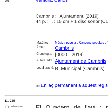
Ventura, Carlos
Cambrils : l'Ajuntament, [2019]
44 p. : il. ; 15 cm + 1 disc sonor (C
Matèries:
Música popular
;
Cançons populars
;
Àmbit:
Cambrils
Cronologia:
[0000 - 2019]
Autors add.:
Ajuntament de Cambrils
Localització:
B. Municipal (Cambrils)
Enllaç permanent a aquest regis
11 / 225
El Quadern de l'avi : pe
seleccionar