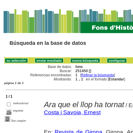
Búsqueda en la base de datos
Base de datos:
fons
Buscar:
251450 []
Referencias encontradas:
1
[
Refinar la búsqueda
]
Mostrando:
1 .. 1
en el formato [
Estandar
]
página 1 de 1
1 / 1
Ara que el llop ha tornat
seleccionar
/ E
imprimir
Costa i Savoia, Ernest
Text complet
En:
Revista de Girona
. Girona. A