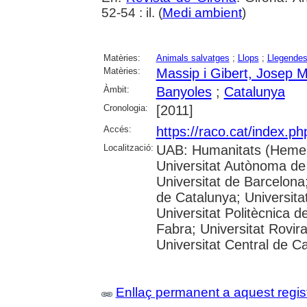
52-54 : il. (
Medi ambient
)
Matèries:
Animals salvatges
;
Llops
;
Llegende
Matèries:
Massip i Gibert, Josep M
Àmbit:
Banyoles
;
Catalunya
Cronologia:
[2011]
Accés:
https://raco.cat/index.p
Localització:
UAB: Humanitats (Hemer
Universitat Autònoma de
Universitat de Barcelona;
de Catalunya; Universitat
Universitat Politècnica 
Fabra; Universitat Rovira 
Universitat Central de C
Enllaç permanent a aquest regis