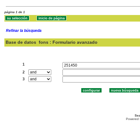
página 1 de 1
Refinar la búsqueda
Base de datos
fons : Formulario avanzado
Buscar:
1
2
3
Sea
Powered