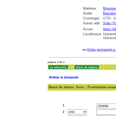
Matèries:
Moviment
Àmbit:
Barcelo
Cronologia:
1770 - 1
Autors add.:
Solà i P
Accés:
https://
Localització:
Universi
Universit
Enllaç permanent a 
página 1 de 1
Refinar la búsqueda
Base de datos
fons : Formulario ava
Buscar:
1
2