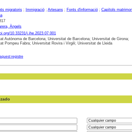
s migratoris
;
Immigració
;
Artesans
;
Fonts d'informació
;
Capítols matrimon
na
817
arera, Àngels
doi.org/10.33231/j.ihe.2023.07.001
tat Autònoma de Barcelona; Universitat de Barcelona; Universitat de Girona;
at Pompeu Fabra; Universitat Rovira i Virgili; Universitat de Lleida
aquest registre
nzado
en el campo: