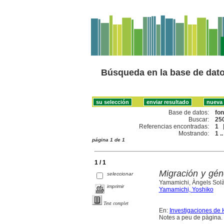
Búsqueda en la base de dat
Base de datos:
fo
Buscar:
250
Referencias encontradas:
1
Mostrando:
1 ..
página 1 de 1
1 / 1
Migración y gén
seleccionar
Yamamichi, Àngels Sol
imprimir
Yamamichi, Yoshiko
Text complet
En:
Investigaciones de 
Notes a peu de pàgina. 