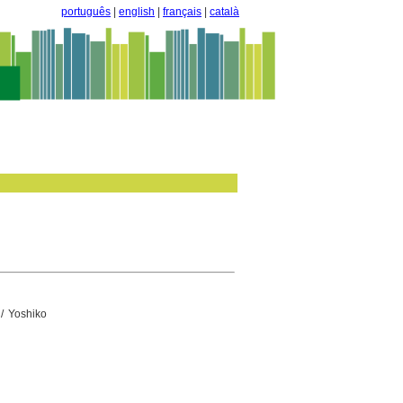
português
|
english
|
français
|
català
/ Yoshiko