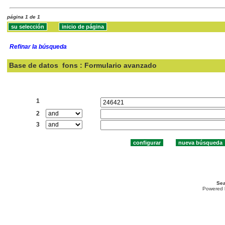
página 1 de 1
Refinar la búsqueda
Base de datos
fons : Formulario avanzado
Buscar:
1
2
3
Sea
Powered