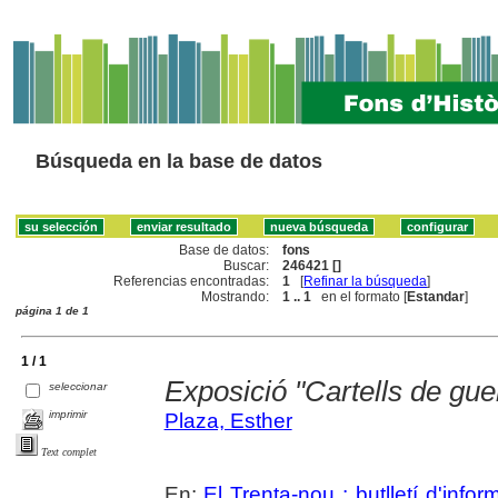
Búsqueda en la base de datos
Base de datos:
fons
Buscar:
246421 []
Referencias encontradas:
1
[
Refinar la búsqueda
]
Mostrando:
1 .. 1
en el formato [
Estandar
]
página 1 de 1
1 / 1
Exposició "Cartells de gu
seleccionar
imprimir
Plaza, Esther
Text complet
En:
El Trenta-nou : butlletí d'inf