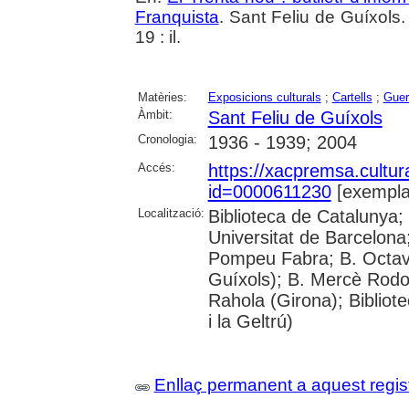
Franquista
. Sant Feliu de Guíxols.
19 : il.
Matèries:
Exposicions culturals
;
Cartells
;
Guer
Àmbit:
Sant Feliu de Guíxols
Cronologia:
1936 - 1939; 2004
Accés:
https://xacpremsa.cultu
id=0000611230
[exempla
Localització:
Biblioteca de Catalunya;
Universitat de Barcelona;
Pompeu Fabra; B. Octavi 
Guíxols); B. Mercè Rodor
Rahola (Girona); Bibliot
i la Geltrú)
Enllaç permanent a aquest regis