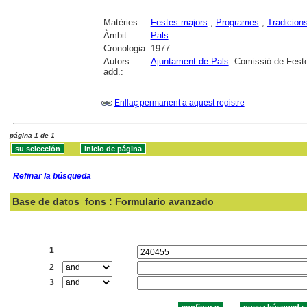
Matèries:
Festes majors
;
Programes
;
Tradicion
Àmbit:
Pals
Cronologia:
1977
Autors
Ajuntament de Pals
. Comissió de Fest
add.:
Enllaç permanent a aquest registre
página 1 de 1
Refinar la búsqueda
Base de datos
fons : Formulario avanzado
Buscar:
1
2
3