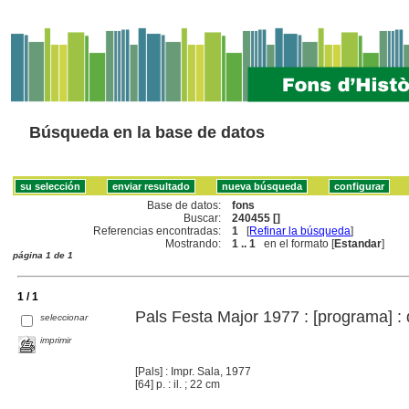
Búsqueda en la base de datos
Base de datos:
fons
Buscar:
240455 []
Referencias encontradas:
1
[
Refinar la búsqueda
]
Mostrando:
1 .. 1
en el formato [
Estandar
]
página 1 de 1
1 / 1
Pals Festa Major 1977 : [programa] : d
seleccionar
imprimir
[Pals] : Impr. Sala, 1977
[64] p. : il. ; 22 cm