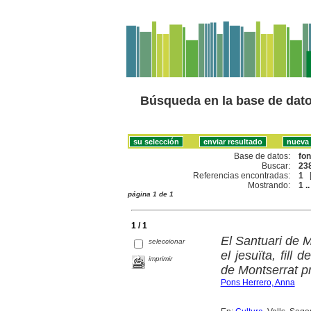
Búsqueda en la base de dat
Base de datos:
fo
Buscar:
238
Referencias encontradas:
1
Mostrando:
1 ..
página 1 de 1
1 / 1
El Santuari de Mo
seleccionar
el jesuïta, fill
imprimir
de Montserrat p
Pons Herrero, Anna