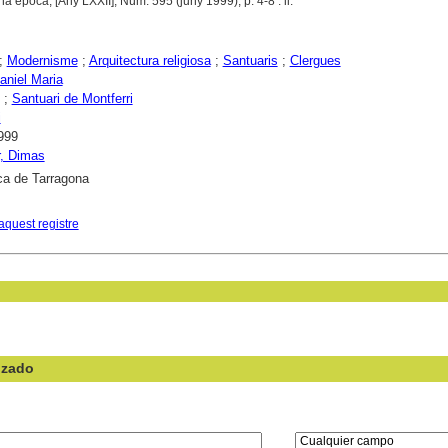
na època, [Any LXXII], Núm. 595 (juny 1999), p. 4-8 : il.
;
Modernisme
;
Arquitectura religiosa
;
Santuaris
;
Clergues
aniel Maria
;
Santuari de Montferri
i
999
r, Dimas
ca de Tarragona
aquest registre
nzado
en el campo: