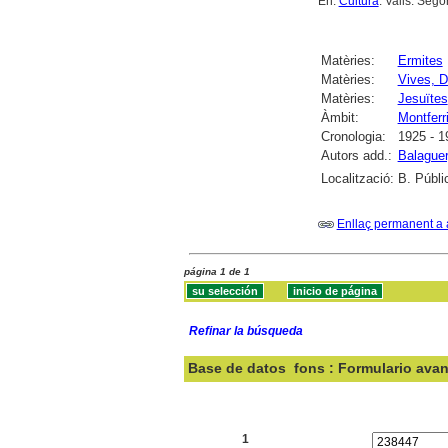
En:
Cultura
. Valls. Sego
Matèries:
Ermites
Matèries:
Vives, D
Matèries:
Jesuïtes
Àmbit:
Montferr
Cronologia:
1925 - 1
Autors add.:
Balague
Localització:
B. Públi
Enllaç permanent a 
página 1 de 1
Refinar la búsqueda
Base de datos
fons : Formulario ava
Buscar:
1