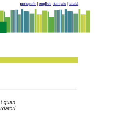
português
|
english
|
français
|
català
nt quan
rdatori