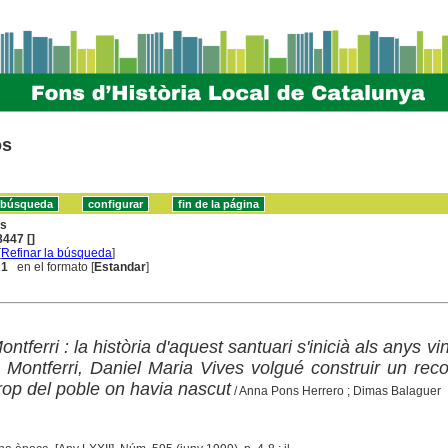
os
ns
447 []
[
Refinar la búsqueda
]
 1
en el formato [
Estandar
]
ntferri : la història d'aquest santuari s'inicià als anys vi
 de Montferri, Daniel Maria Vives volgué construir un reco
rop del poble on havia nascut
/ Anna Pons Herrero ; Dimas Balaguer