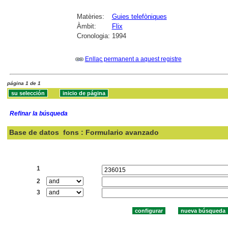
Matèries:
Guies telefòniques
Àmbit:
Flix
Cronologia:
1994
Enllaç permanent a aquest registre
página 1 de 1
Refinar la búsqueda
Base de datos
fons : Formulario avanzado
Buscar:
1
2
3