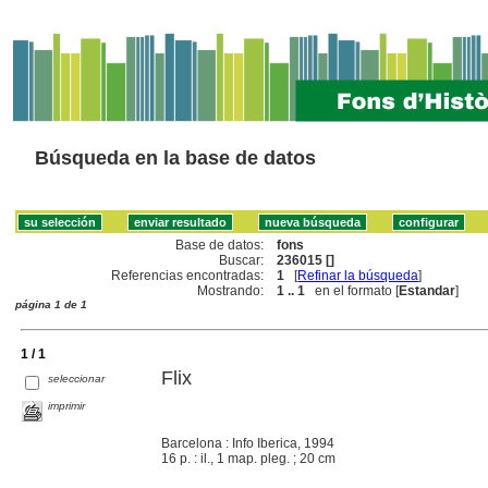
Búsqueda en la base de datos
Base de datos:
fons
Buscar:
236015 []
Referencias encontradas:
1
[
Refinar la búsqueda
]
Mostrando:
1 .. 1
en el formato [
Estandar
]
página 1 de 1
1 / 1
Flix
seleccionar
imprimir
Barcelona : Info Iberica, 1994
16 p. : il., 1 map. pleg. ; 20 cm