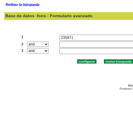
Refinar la búsqueda
Base de datos
fons : Formulario avanzado
Buscar:
1
2
3
Sea
Powered