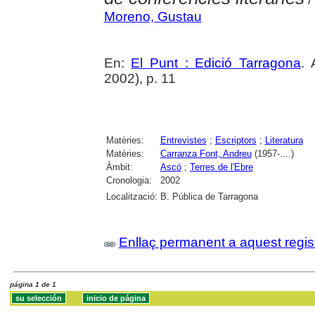
Moreno, Gustau
En:
El Punt : Edició Tarragona
. 
2002), p. 11
Matèries:
Entrevistes
;
Escriptors
;
Literatura
Matèries:
Carranza Font, Andreu
(1957-....)
Àmbit:
Ascó
;
Terres de l'Ebre
Cronologia:
2002
Localització:
B. Pública de Tarragona
Enllaç permanent a aquest regis
página 1 de 1