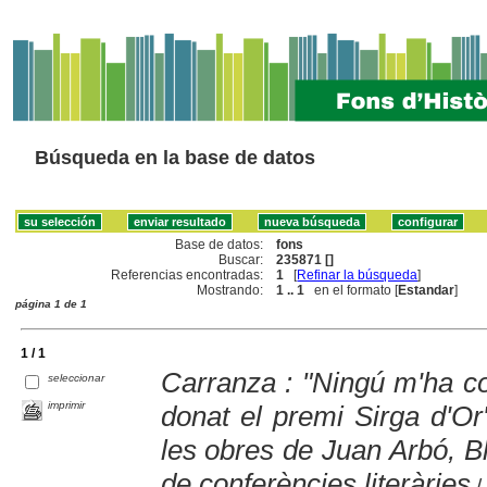
Búsqueda en la base de datos
Base de datos:
fons
Buscar:
235871 []
Referencias encontradas:
1
[
Refinar la búsqueda
]
Mostrando:
1 .. 1
en el formato [
Estandar
]
página 1 de 1
1 / 1
Carranza : "Ningú m'ha c
seleccionar
imprimir
donat el premi Sirga d'Or"
les obres de Juan Arbó, 
de conferències literàries
/