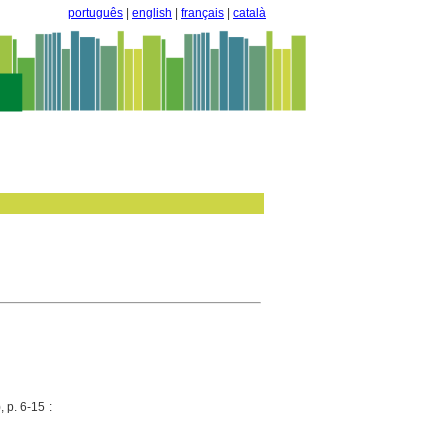
português
|
english
|
français
|
català
 p. 6-15 :