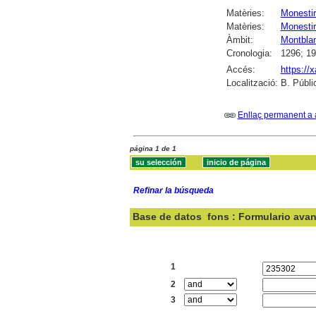
Matèries:
Monesti
Matèries:
Monestir
Àmbit:
Montbla
Cronologia:
1296; 1
Accés:
https://
Localització:
B. Públi
Enllaç permanent a 
página 1 de 1
Refinar la búsqueda
Base de datos
fons : Formulario ava
Buscar:
1
2
3