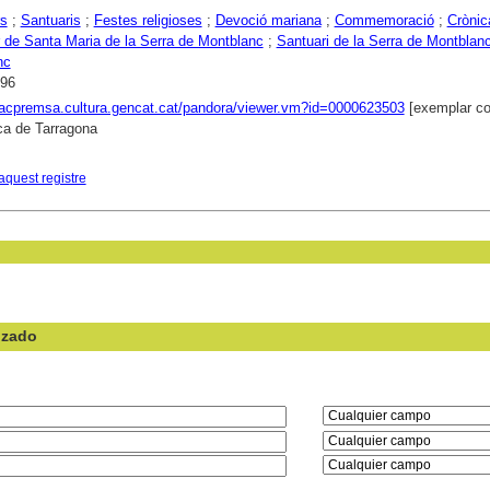
rs
;
Santuaris
;
Festes religioses
;
Devoció mariana
;
Commemoració
;
Crònic
 de Santa Maria de la Serra de Montblanc
;
Santuari de la Serra de Montblan
nc
996
xacpremsa.cultura.gencat.cat/pandora/viewer.vm?id=0000623503
[exemplar co
ca de Tarragona
aquest registre
nzado
en el campo: