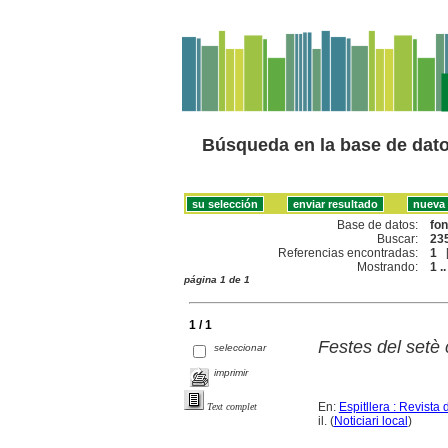
Búsqueda en la base de dat
Base de datos:
fo
Buscar:
235
Referencias encontradas:
1
Mostrando:
1 ..
página 1 de 1
1 / 1
Festes del setè 
seleccionar
imprimir
En:
Espitllera : Revista
Text complet
il. (
Noticiari local
)