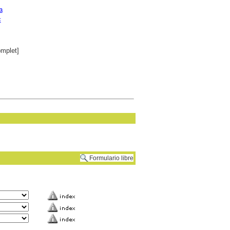
a
c
mplet]
Formulario libre