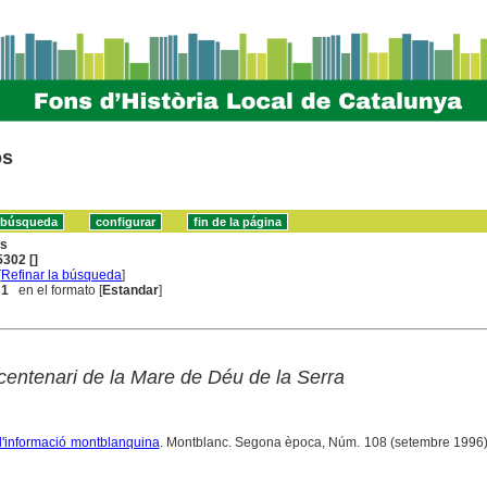
os
ns
302 []
[
Refinar la búsqueda
]
 1
en el formato [
Estandar
]
centenari de la Mare de Déu de la Serra
 d'informació montblanquina
. Montblanc. Segona època, Núm. 108 (setembre 1996),