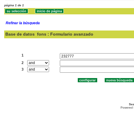
página 1 de 1
Refinar la búsqueda
Base de datos
fons : Formulario avanzado
Buscar:
1
2
3
Sea
Powered