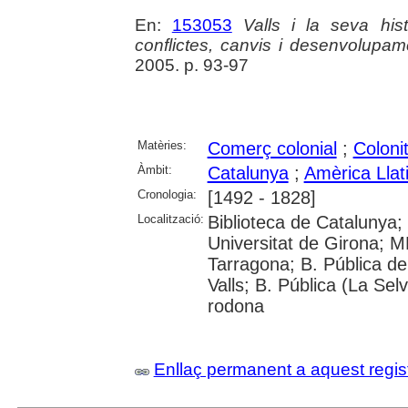
En:
153053
Valls i la seva his
conflictes, canvis i desenvolupam
2005. p. 93-97
Matèries:
Comerç colonial
;
Coloni
Àmbit:
Catalunya
;
Amèrica Llat
Cronologia:
[1492 - 1828]
Localització:
Biblioteca de Catalunya;
Universitat de Girona; 
Tarragona; B. Pública de
Valls; B. Pública (La Sel
rodona
Enllaç permanent a aquest regis