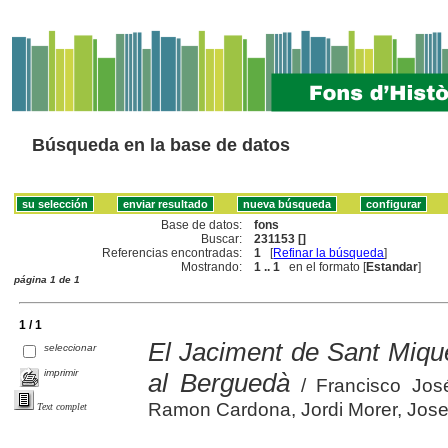
Búsqueda en la base de datos
Base de datos:
fons
Buscar:
231153 []
Referencias encontradas:
1
[
Refinar la búsqueda
]
Mostrando:
1 .. 1
en el formato [
Estandar
]
página 1 de 1
1 / 1
El Jaciment de Sant Mique
seleccionar
imprimir
al Berguedà
/ Francisco José
Ramon Cardona, Jordi Morer, Josep
Text complet