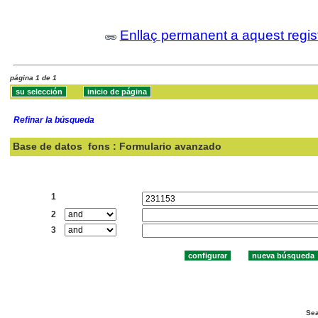
Enllaç permanent a aquest regis
página 1 de 1
Refinar la búsqueda
Base de datos
fons : Formulario avanzado
Buscar:
1
2
3
Sea