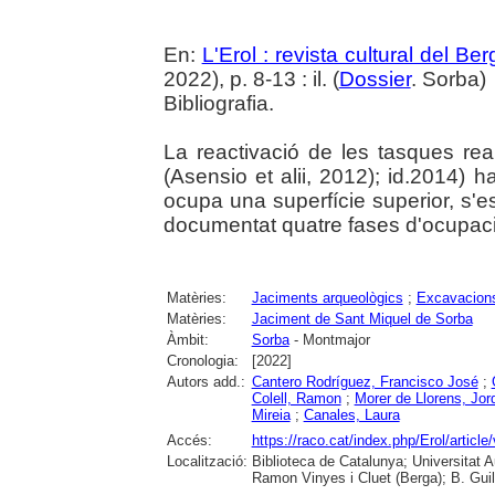
En:
L'Erol : revista cultural del Be
2022), p. 8-13 : il. (
Dossier
. Sorba)
Bibliografia.
La reactivació de les tasques rea
(Asensio et alii, 2012); id.2014)
ocupa una superfície superior, s'es
documentat quatre fases d'ocupaci
Matèries:
Jaciments arqueològics
;
Excavacions
Matèries:
Jaciment de Sant Miquel de Sorba
Àmbit:
Sorba
- Montmajor
Cronologia:
[2022]
Autors add.:
Cantero Rodríguez, Francisco José
;
Colell, Ramon
;
Morer de Llorens, Jord
Mireia
;
Canales, Laura
Accés:
https://raco.cat/index.php/Erol/articl
Localització:
Biblioteca de Catalunya; Universitat
Ramon Vinyes i Cluet (Berga); B. Guil