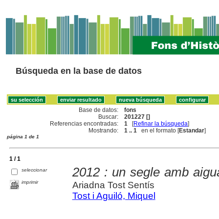
Búsqueda en la base de datos
Base de datos:
fons
Buscar:
201227 []
Referencias encontradas:
1
[
Refinar la búsqueda
]
Mostrando:
1 .. 1
en el formato [
Estandar
]
página 1 de 1
1 / 1
2012 : un segle amb aigu
seleccionar
imprimir
Ariadna Tost Sentís
Tost i Aguiló, Miquel