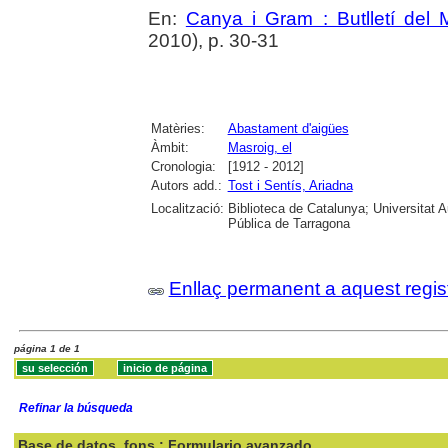
En:
Canya i Gram : Butlletí del 
2010), p. 30-31
Matèries:
Abastament d'aigües
Àmbit:
Masroig, el
Cronologia:
[1912 - 2012]
Autors add.:
Tost i Sentís, Ariadna
Localització:
Biblioteca de Catalunya; Universitat A
Pública de Tarragona
Enllaç permanent a aquest regis
página 1 de 1
Refinar la búsqueda
Base de datos
fons : Formulario avanzado