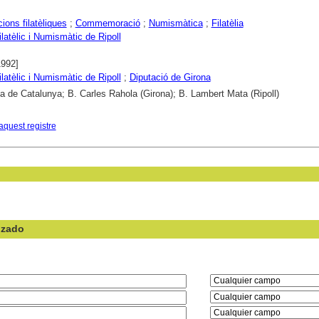
ions filatèliques
;
Commemoració
;
Numismàtica
;
Filatèlia
ilatèlic i Numismàtic de Ripoll
1992]
ilatèlic i Numismàtic de Ripoll
;
Diputació de Girona
ca de Catalunya; B. Carles Rahola (Girona); B. Lambert Mata (Ripoll)
aquest registre
nzado
en el campo: