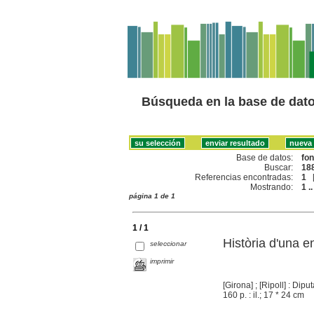
Búsqueda en la base de dat
Base de datos:
fo
Buscar:
188
Referencias encontradas:
1
Mostrando:
1 ..
página 1 de 1
1 / 1
Història d'una en
seleccionar
imprimir
[Girona] ; [Ripoll] : Dip
160 p. : il.; 17 * 24 cm