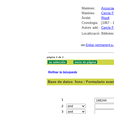
Matèries:
Associac
Matèries:
Cercle F
Àmbit:
Ripoll
Cronologia:
[1967 - 
Autors add.:
Cercle F
Localització:
Bibliote
Enllaç permanent a 
página 1 de 1
Refinar la búsqueda
Base de datos
fons : Formulario ava
Buscar:
1
2
3