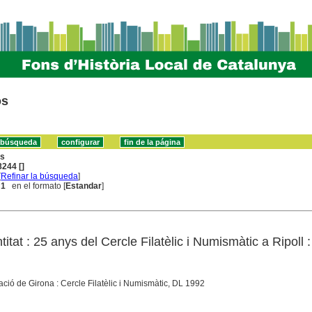
os
ns
244 []
[
Refinar la búsqueda
]
 1
en el formato [
Estandar
]
titat : 25 anys del Cercle Filatèlic i Numismàtic a Ripoll 
utació de Girona : Cercle Filatèlic i Numismàtic, DL 1992