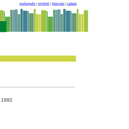
português
|
english
|
français
|
català
: 1992