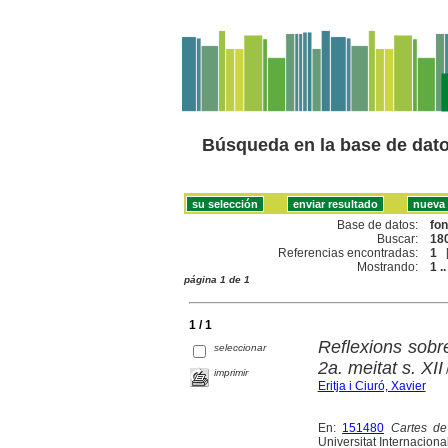
Búsqueda en la base de dat
Base de datos:
fo
Buscar:
180
Referencias encontradas:
1
Mostrando:
1 ..
página 1 de 1
1 / 1
Reflexions sobr
seleccionar
2a. meitat s. XII
/
imprimir
Eritja i Ciuró, Xavier
En:
151480
Cartes de
Universitat Internacion