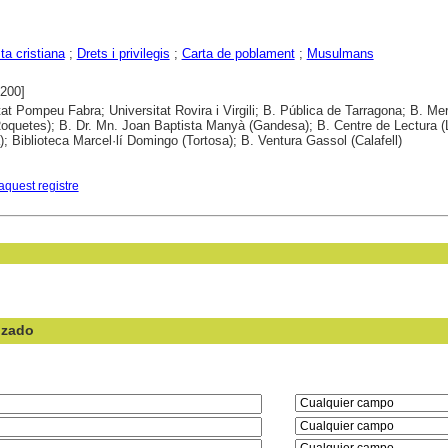
a cristiana
;
Drets i privilegis
;
Carta de poblament
;
Musulmans
1200]
tat Pompeu Fabra; Universitat Rovira i Virgili; B. Pública de Tarragona; B. Me
Roquetes); B. Dr. Mn. Joan Baptista Manyà (Gandesa); B. Centre de Lectura (
a); Biblioteca Marcel·lí Domingo (Tortosa); B. Ventura Gassol (Calafell)
aquest registre
nzado
en el campo: