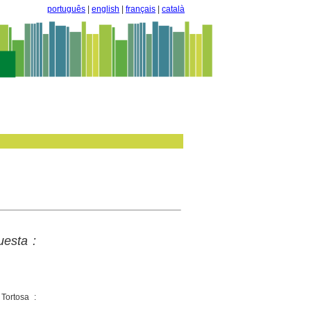
português
|
english
|
français
|
català
uesta :
 Tortosa :