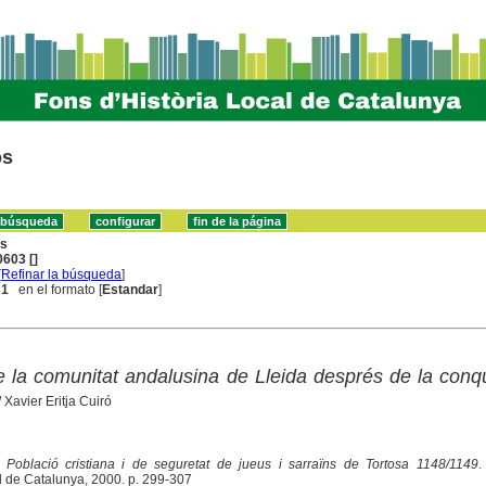
os
ns
603 []
[
Refinar la búsqueda
]
 1
en el formato [
Estandar
]
e la comunitat andalusina de Lleida després de la conq
 Xavier Eritja Cuiró
 Població cristiana i de seguretat de jueus i sarraïns de Tortosa 1148/1149
.
al de Catalunya, 2000. p. 299-307