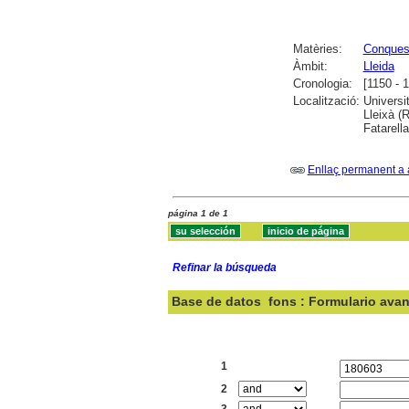
Matèries:
Conquest
Àmbit:
Lleida
Cronologia:
[1150 - 
Localització:
Universi
Lleixà (
Fatarell
Enllaç permanent a 
página 1 de 1
Refinar la búsqueda
Base de datos
fons : Formulario ava
Buscar:
1
2