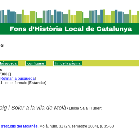
os
ns
308 []
[
Refinar la búsqueda
]
 1
en el formato [
Estandar
]
ig i Soler a la vila de Moià
/ Lluïsa Sala i Tubert
a d'estudis del Moianès
. Moià, núm. 31 (2n. semestre 2004), p. 35-58