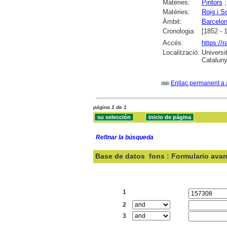
Matèries:
Pintors
Matèries:
Roig i S
Àmbit:
Barcelo
Cronologia:
[1852 - 
Accés:
https://
Localització:
Universit
Cataluny
Enllaç permanent a 
página 1 de 1
Refinar la búsqueda
Base de datos
fons : Formulario ava
Buscar:
1
2
3