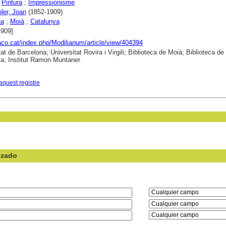
;
Pintura
;
Impressionisme
oler, Joan
(1852-1909)
na
;
Moià
;
Catalunya
1909]
raco.cat/index.php/Modilianum/article/view/404394
at de Barcelona; Universitat Rovira i Virgili; Biblioteca de Moià; Biblioteca de
a; Institut Ramon Muntaner
aquest registre
nzado
en el campo: