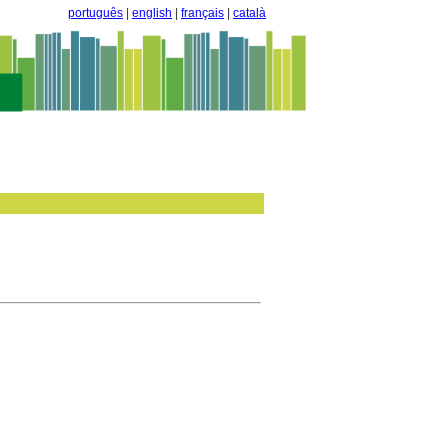
português
|
english
|
français
|
català