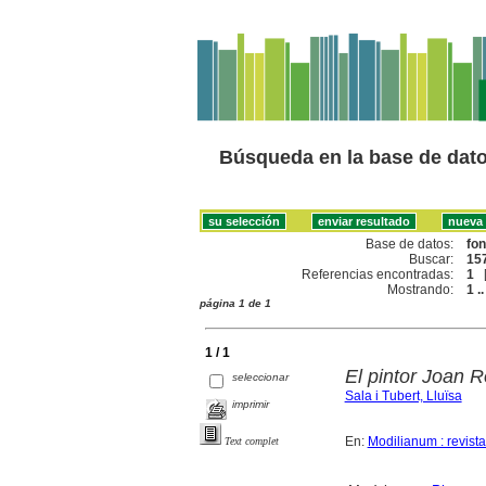
Búsqueda en la base de dat
Base de datos:
fo
Buscar:
157
Referencias encontradas:
1
Mostrando:
1 ..
página 1 de 1
1 / 1
El pintor Joan Ro
seleccionar
Sala i Tubert, Lluïsa
imprimir
En:
Modilianum : revist
Text complet