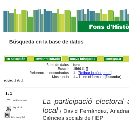
Búsqueda en la base de datos
Base de datos:
fons
Buscar:
156011 []
Referencias encontradas:
1
[
Refinar la búsqueda
]
Mostrando:
1 .. 1
en el formato [
Estandar
]
página 1 de 1
1 / 1
La participació electoral
seleccionar
imprimir
local
/ David Fernández, Ariadna 
Ciències socials de l'IEP
Text complet