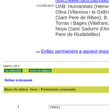
Localització:
UAB: Humanitats (Hemer
Oliva (Vilanova i la Gelt
(Sant Pere de Ribes); B.
Torras i Bages (Vilafra
Noya (Sant Sadurní d'Ano
Pere de Riudebitlles)
Enllaç permanent a aquest regis
página 1 de 1
Refinar la búsqueda
Base de datos
fons : Formulario avanzado
Buscar:
1