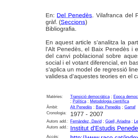
En:
Del Penedès
. Vilafranca del
gràf. (
Seccions
)
Bibliografia.
En aquest article s'analitza la pa
l'Alt Penedès, el Baix Penedès i el
del canvi poblacional sobre aquest
social i el votant diferencial, en 
s'aplica un model de regressió lin
validesa d'aquestes teories en el
Matèries:
Transició democràtica
;
Epoca democr
;
Política
;
Metodologia científica
Àmbit:
Alt Penedès
;
Baix Penedès
;
Garraf
Cronologia:
1977 - 2007
Autors add.:
Fernàndez, David
;
Güell, Ariadna
;
Le
Autors add.:
Institut d'Estudis Pened
Accés:
http://www.raco.cat/ind