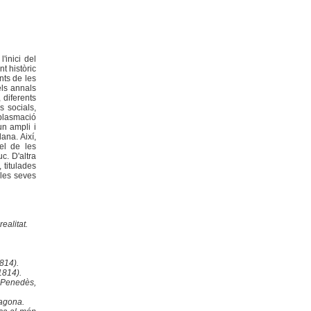
'inici del
t històric
nts de les
els annals
 diferents
s socials,
 plasmació
un ampli i
ana. Així,
el de les
c. D'altra
 titulades
 les seves
ealitat.
814).
1814).
 Penedès,
ragona.