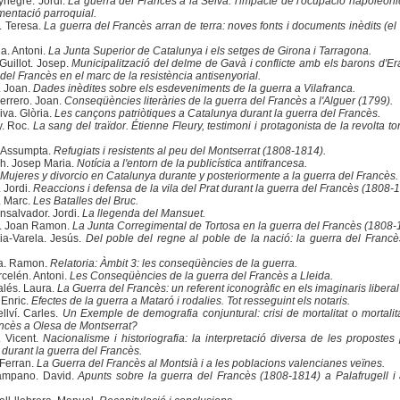
negre. Jordi.
La guerra del Francès a la Selva: l'impacte de l'ocupació napoleòn
umentació parroquial.
 Teresa.
La guerra del Francès arran de terra: noves fonts i documents inèdits (e
a. Antoni.
La Junta Superior de Catalunya i els setges de Girona i Tarragona.
illot. Josep.
Municipalització del delme de Gavà i conflicte amb els barons d'
el Francès en el marc de la resistència antisenyorial.
. Joan.
Dades inèdites sobre els esdeveniments de la guerra a Vilafranca.
rrero. Joan.
Conseqüències literàries de la guerra del Francès a l'Alguer (1799).
iva. Glòria.
Les cançons patriòtiques a Catalunya durant la guerra del Francès.
. Roc.
La sang del traïdor. Étienne Fleury, testimoni i protagonista de la revolta to
 Assumpta.
Refugiats i resistents al peu del Montserrat (1808-1814).
h. Josep Maria.
Notícia a l'entorn de la publicística antifrancesa.
Mujeres y divorcio en Catalunya durante y posteriormente a la guerra del Francès.
 Jordi.
Reaccions i defensa de la vila del Prat durant la guerra del Francès (1808-
. Marc.
Les Batalles del Bruc.
salvador. Jordi.
La llegenda del Mansuet.
ó. Joan Ramon.
La Junta Corregimental de Tortosa en la guerra del Francès (1808-
ia-Varela. Jesús.
Del poble del regne al poble de la nació: la guerra del Francès
a. Ramon.
Relatoria: Àmbit 3: les conseqüències de la guerra.
celén. Antoni.
Les Conseqüències de la guerra del Francès a Lleida.
lés. Laura.
La Guerra del Francès: un referent iconogràfic en els imaginaris liberal i
 Enric.
Efectes de la guerra a Mataró i rodalies. Tot resseguint els notaris.
llví. Carles.
Un Exemple de demografia conjuntural: crisi de mortalitat o mortalita
ancès a Olesa de Montserrat?
 Vicent.
Nacionalisme i historiografia: la interpretació diversa de les propostes 
 durant la guerra del Francès.
Ferran.
La Guerra del Francès al Montsià i a les poblacions valencianes veïnes.
ámpano. David.
Apunts sobre la guerra del Francès (1808-1814) a Palafrugell i