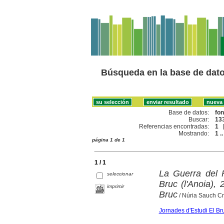
Búsqueda en la base de dat
Base de datos:
fo
Buscar:
133
Referencias encontradas:
1
Mostrando:
1 ..
página 1 de 1
1 / 1
La Guerra del F
seleccionar
Bruc (l'Anoia),
imprimir
Bruc
/ Núria Sauch Cr
Jornades d'Estudi El Br