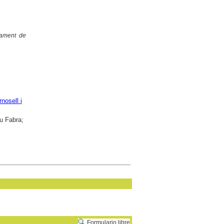
cament de
nosell i
eu Fabra;
Formulario libre