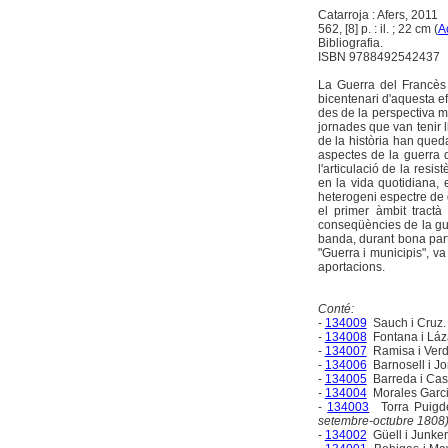
Catarroja : Afers, 2011
562, [8] p. : il. ; 22 cm (
A
Bibliografia.
ISBN 9788492542437
La Guerra del Francès (
bicentenari d'aquesta ef
des de la perspectiva mé
jornades que van tenir 
de la història han qued
aspectes de la guerra d
l'articulació de la resi
en la vida quotidiana, e
heterogeni espectre de q
el primer àmbit tractà
conseqüències de la guer
banda, durant bona part
"Guerra i municipis", va
aportacions.
Conté:
-
134009
Sauch i Cruz.
-
134008
Fontana i Láz
-
134007
Ramisa i Verd
-
134006
Barnosell i Jo
-
134005
Barreda i Cas
-
134004
Morales Garci
-
134003
Torra Puigdel
setembre-octubre 1808)
-
134002
Güell i Junker