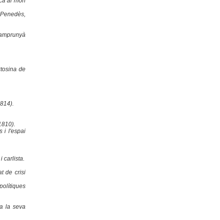
ica al món
l Penedès,
Eramprunyà
rtosina de
1814).
1810).
 i l'espai
 carlista.
t de crisi
polítiques
 a la seva