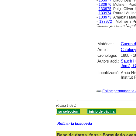
-
133977
Lladonosa i Va
-
133976
Moliner i Prad
-
133975
Puig i Oliver. 
-
133974
Roura i Aulina
-
133973
Arnabat i Mat
-
133972
Moliner i Pr
Catalunya contra Napol
Matèries:
Guerra d
Àmbit:
Catalun
Cronologia:
1808 - 1
Autors add.:
Sauch i 
Jordà, G
Localització:
Arxiu Hi
Institut
Enllaç permanent a 
página 1 de 1
Refinar la búsqueda
Base de datos
fons : Formulario ava