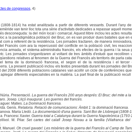
ctes de congressos
, 4)
1808-1814) ha estat analitzada a partir de diferents vessants. Durant l'any de l
emèride van tenir lloc tota una sèrie d'activitats dedicades a repassar aquell momen
s desconeguda: la del món local i comarcal. Aquest llibre inclou les actes resulta
lloc a la paradigmàtica població del Bruc, on es van produir dues batalles que en 
at com a referent de la resistència. Les jornades tractaren, de manera innovadora,
el Francès com ara la repercussió del conflicte en la població civil, les reaccion
stència armada, el sistema administratiu francès, els efectes de la guerra i la seua
tc. Les jornades s'organitzaren al voltant de tres àmbits d'estudi que recolliren 
üestions relatives al fenomen de la Guerra del Francès als territoris de parla catal
 el tema de la dominació francesa, el segon el de la resistència i el tercer 
ra. La present publicació inclou els textos presentats durant les jornades del Bru
 del 2008 diferents poblacions catalanes van acollir un cicle de conferències que,
 aplegar diferents especialistes en la matèria. La part final de la publicació recull
 Núria.
Presentació. La guerra del Francès 200 anys després: El Bruc: del mite a la r
aro. Josep.
Lliçó inaugural. Les guerres del francès.
aguer. Maties.
La Dominació francesa.
rdà. Genís.
Relatoria. Relació de comunicacions: Àmbit 1: la dominació francesa.
anova. Maria Lledó.
La documentació d'una guerra. Sant Boi de Llobregat (1808-1
a. Francesc Xavier.
Guerra total a Catalunya durant la Guerra Napoleònica (1793-
lívol. M. Pilar.
Set cartes del calafí Josep Novau a la família (Vilafranca del
.
t. Manuel.
­Oh cruel gavatx!. Les misèries de la guerra del Francès al Camp de Tar