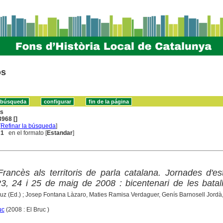
os
ns
968 []
[
Refinar la búsqueda
]
 1
en el formato [
Estandar
]
rancès als territoris de parla catalana. Jornades d'es
 23, 24 i 25 de maig de 2008 : bicentenari de les batal
uz (Ed.) ; Josep Fontana Làzaro, Maties Ramisa Verdaguer, Genís Barnosell Jordà, [
uc
(2008 : El Bruc )