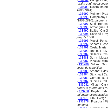
-
134001
Bohigas i May
rural a partir de la doc
-
134000
Rovira Mateu.
1808-1814).
-
133999
Moliner i Prad
-
133998
Campmany i Gu
(1808-1810): La guerra d
-
133997
Solé i Bordes
-
133996
Armangué i He
-
133995
Ballús i Casòl
-
133994
Salvadó i Poy
juny de 1808.
-
133993
Muset i Pons.
-
133992
Sabaté i Bosc
-
133991
Costa. Marie.
-
133990
Ramos i Ruiz.
-
133989
Sellarès Cots
-
133988
Serra i Massan
-
133987
Vinaixa i Mir
-
133986
Millán i Garc
social de la política.
-
133985
Arnabat i Mat
-
133984
Sánchez i Car
-
133983
Corrales Burja
-
133982
Subiñà i Coll.
-
133981
Millàs i Caste
durant la guerra del Fr
-
133980
Baydal Sala.
valencianes realitzades
-
133979
Grau i Verge. 
-
133978
Figarola i P
comarca.