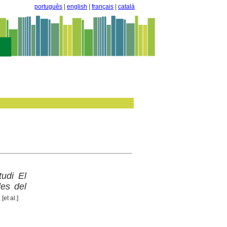
português
|
english
|
français
|
català
tudi El
les del
et al.]