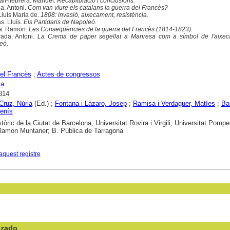
ll-llebrera. Manuel.
Recapitulació i conclusions.
a. Antoni.
Com van viure els catalans la guerra del Francès?
Lluís Maria de.
1808: invasió, aixecament, resistència.
s. Lluís.
Els Partidaris de Napoleó.
a. Ramon.
Les Conseqüències de la guerra del Francès (1814-1823).
ada. Antoni.
La Crema de paper segellat a Manresa com a símbol de l'aixe
eó.
el Francès
;
Actes de congressos
ya
814
Cruz, Núria
(Ed.) ;
Fontana i Làzaro, Josep
;
Ramisa i Verdaguer, Matíes
;
Bar
enís
stòric de la Ciutat de Barcelona; Universitat Rovira i Virgili; Universitat Pomp
 Ramon Muntaner; B. Pública de Tarragona
aquest registre
nzado