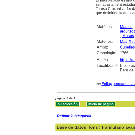
El Mas Xinxola és una d
ser abastament estudiad
Teresa Cruxent va fer da
que definirien la dura v
Matèries:
Masies
arquitec
;
Masos
Matèries:
Mas Xinx
Àmbit:
Cubelles
Cronologia:
1766
Accés:
https://
Localització:
Bibliote
Pere de 
Enllaç permanent a 
página 1 de 1
Refinar la búsqueda
Base de datos
fons : Formulario ava