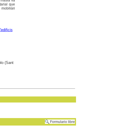
a masia va
tarial que
 mobiliàri
edificis
lo (Sant
Formulario libre