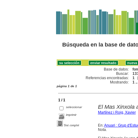
Búsqueda en la base de dat
Base de datos:
fo
Buscar:
133
Referencias encontradas:
1
Mostrando:
1 ..
página 1 de 1
1 / 1
El Mas Xinxola a
seleccionar
Martínez i Roig, Xavier
imprimir
En:
Anuari : Grup d'Estu
Text complet
Nota.