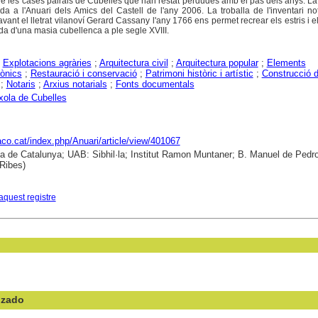
e les cases pairals de Cubelles que han restat perdudes amb el pas dels anys. L
a a l'Anuari dels Amics del Castell de l'any 2006. La troballa de l'inventari no
vant el lletrat vilanoví Gerard Cassany l'any 1766 ens permet recrear els estris i el
ida d'una masia cubellenca a ple segle XVIII.
;
Explotacions agràries
;
Arquitectura civil
;
Arquitectura popular
;
Elements
tònics
;
Restauració i conservació
;
Patrimoni històric i artístic
;
Construcció d'
;
Notaris
;
Arxius notarials
;
Fonts documentals
ola de Cubelles
raco.cat/index.php/Anuari/article/view/401067
ca de Catalunya; UAB: Sibhil·la; Institut Ramon Muntaner; B. Manuel de Pedro
Ribes)
aquest registre
nzado