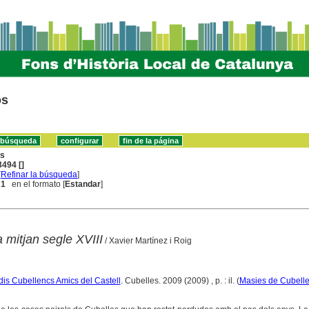
os
ns
494 []
[
Refinar la búsqueda
]
 1
en el formato [
Estandar
]
 mitjan segle XVIII
/ Xavier Martínez i Roig
dis Cubellencs Amics del Castell
. Cubelles. 2009 (2009) , p. : il. (
Masies de Cubell