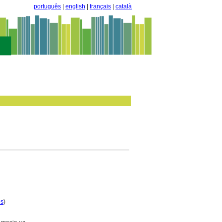
português
|
english
|
français
|
català
es
)