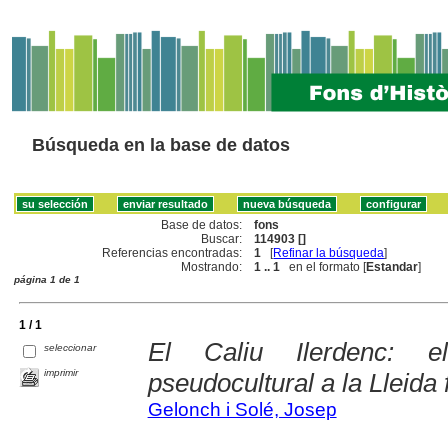
Búsqueda en la base de datos
Base de datos:
fons
Buscar:
114903 []
Referencias encontradas:
1
[
Refinar la búsqueda
]
Mostrando:
1 .. 1
en el formato [
Estandar
]
página 1 de 1
1 / 1
El Caliu Ilerdenc: eli
seleccionar
imprimir
pseudocultural a la Lleida 
Gelonch i Solé, Josep