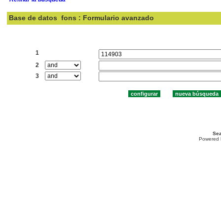
Base de datos
fons : Formulario avanzado
Buscar:
1
2
3
Sea
Powered