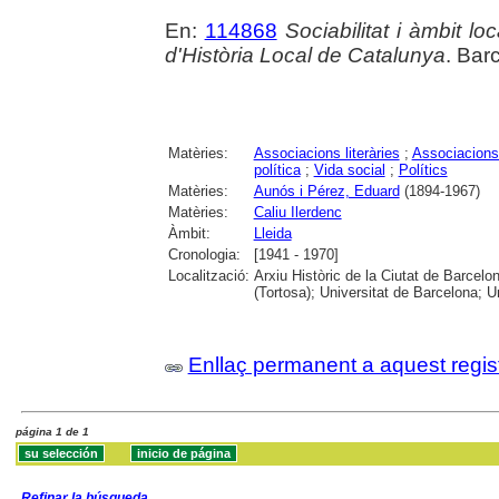
En:
114868
Sociabilitat i àmbit l
d'Història Local de Catalunya
. Bar
Matèries:
Associacions literàries
;
Associacions 
política
;
Vida social
;
Polítics
Matèries:
Aunós i Pérez, Eduard
(1894-1967)
Matèries:
Caliu Ilerdenc
Àmbit:
Lleida
Cronologia:
[1941 - 1970]
Localització:
Arxiu Històric de la Ciutat de Barcelo
(Tortosa); Universitat de Barcelona; Un
Enllaç permanent a aquest regis
página 1 de 1
Refinar la búsqueda