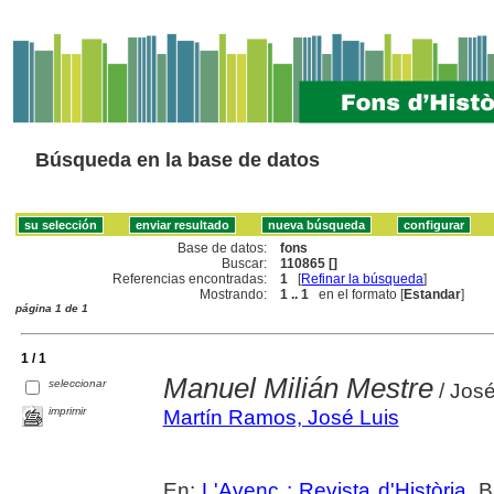
Búsqueda en la base de datos
Base de datos:
fons
Buscar:
110865 []
Referencias encontradas:
1
[
Refinar la búsqueda
]
Mostrando:
1 .. 1
en el formato [
Estandar
]
página 1 de 1
1 / 1
Manuel Milián Mestre
seleccionar
/ José
imprimir
Martín Ramos, José Luis
En:
L'Avenç : Revista d'Història
. 