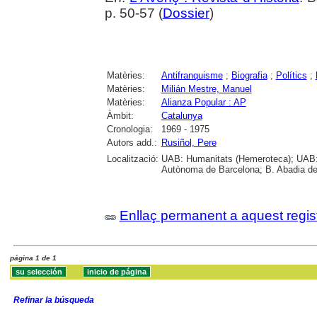
p. 50-57 (
Dossier
)
Matèries:
Antifranquisme
;
Biografia
;
Polítics
;
Matèries:
Milián Mestre, Manuel
Matèries:
Alianza Popular : AP
Àmbit:
Catalunya
Cronologia:
1969 - 1975
Autors add.:
Rusiñol, Pere
Localització:
UAB: Humanitats (Hemeroteca); UAB: C
Autònoma de Barcelona; B. Abadia de M
Enllaç permanent a aquest regis
página 1 de 1
Refinar la búsqueda