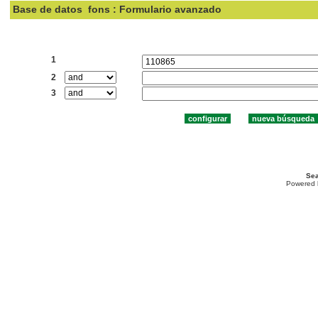
Base de datos
fons : Formulario avanzado
Buscar:
1
2
3
Sea
Powered