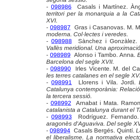
-
098986
Casals i Martínez. Àn
territori per la monarquia a la Ca
XVI.
-
098987
Gras i Casanovas. M. M
moderna. Col·lectes i veredes.
-
098988
Sànchez i Gonzàlez. 
Vallès meridional. Una aproximaci
-
098989
Alonso i Tambo. Anna.
E
Barcelona del segle XVII.
-
098990
Irles Vicente. M. del C
les terres catalanes en el segle XVI
-
098991
Llorens i Vila. Jordi.
Catalunya contemporània: Relaci
la tercera sessió.
-
098992
Arnabat i Mata. Ramo
catalanista a Catalunya durant el Tr
-
098993
Rodríguez. Fernando
aragonès d'Aguaviva. Del segle XVII
-
098994
Casals Bergés. Quintí.
L
el liberalisme. La normativa elect