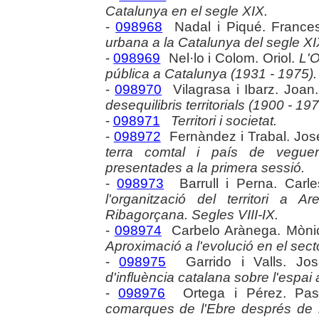
Catalunya en el segle XIX.
-
098968
Nadal i Piqué. France
urbana a la Catalunya del segle XI
-
098969
Nel·lo i Colom. Oriol.
L'O
pública a Catalunya (1931 - 1975).
-
098970
Vilagrasa i Ibarz. Joan
desequilibris territorials (1900 - 197
-
098971
Territori i societat.
-
098972
Fernàndez i Trabal. Jo
terra comtal i país de veguer
presentades a la primera sessió.
-
098973
Barrull i Perna. Carl
l'organització del territori a 
Ribagorçana. Segles VIII-IX.
-
098974
Carbelo Arànega. Mòni
Aproximació a l'evolució en el sect
-
098975
Garrido i Valls. Jo
d'influència catalana sobre l'espai 
-
098976
Ortega i Pérez. Pas
comarques de l'Ebre després de 