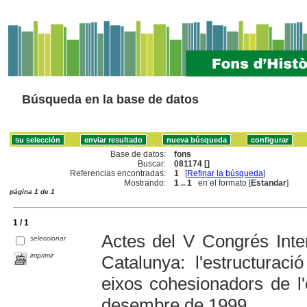
Búsqueda en la base de datos
Base de datos:
fons
Buscar:
081174 []
Referencias encontradas:
1
[
Refinar la búsqueda
]
Mostrando:
1 .. 1
en el formato [
Estandar
]
página 1 de 1
1 / 1
Actes del V Congrés Inter
seleccionar
imprimir
Catalunya: l'estructuració
eixos cohesionadors de l'
desembre de 1999