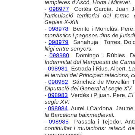
templeres d'Ascó, Horta i Miravet.
-
098977
Cortés García. Juan 
l'articulació territorial del ter
Segles X-XIII.
-
098978
Benito i Monclús. Pere
monàstics i pagesos dins de jurisdi
-
098979
Sanahuja i Torres. Dol
litigi entre senyors.
-
098980
Domingo i Rúbies. Do
Indemnitat del Marquesat de Cama
-
098981
Estrada i Rius. Albert.
La
el territori del Principat: relacions
-
098982
Sánchez de Movellán To
Diputació del General al segle XV.
-
098983
Verdés i Pijuan. Pere.
El
segle XV.
-
098984
Aurell i Cardona. Jaume
la Barcelona baixmedieval.
-
098985
Passola i Tejedor. Ant
continuïtat i mutacions: relació 
segona sessió.