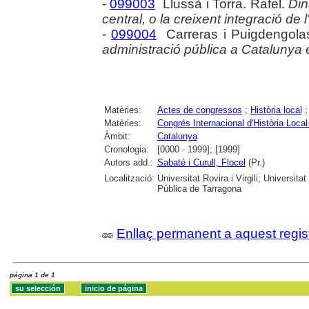
-
099003
Llussà i Torra. Rafel.
Din
central, o la creixent integració de 
-
099004
Carreras i Puigdengola
administració pública a Catalunya e
Matèries:
Actes de congressos
;
Història local
Matèries:
Congrés Internacional d'Història Loca
Àmbit:
Catalunya
Cronologia:
[0000 - 1999]; [1999]
Autors add.:
Sabaté i Curull, Flocel
(Pr.)
Localització:
Universitat Rovira i Virgili; Universit
Pública de Tarragona
Enllaç permanent a aquest regis
página 1 de 1