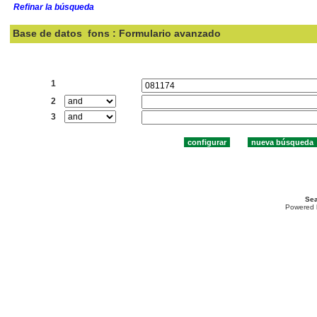
Refinar la búsqueda
Base de datos
fons : Formulario avanzado
Buscar:
1
2
3
Sea
Powered