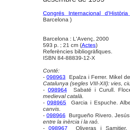
Congrés Internacional d'Històri
Barcelona )
Barcelona : L'Avenç, 2000
593 p. ; 21 cm (
Actes
)
Referències bibliogràfiques.
ISBN 84-88839-12-X
Conté:
-
098963
Epalza i Ferrer. Mikel d
Catalunya (segles VIII-XII): vies, ci
-
098964
Sabaté i Curull. Floc
medieval català.
-
098965
Garcia i Espuche. Albe
canvis.
-
098966
Burgueño Rivero. Jesús
entre la inèrcia i la raó.
-
098967
Oliveras i Samitier