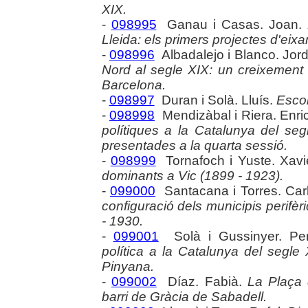
XIX.
-
098995
Ganau i Casas. Joan.
Lleida: els primers projectes d'eixa
-
098996
Albadalejo i Blanco. Jord
Nord al segle XIX: un creixement 
Barcelona.
-
098997
Duran i Solà. Lluís.
Escol
-
098998
Mendizàbal i Riera. Enri
polítiques a la Catalunya del se
presentades a la quarta sessió.
-
098999
Tornafoch i Yuste. Xavi
dominants a Vic (1899 - 1923).
-
099000
Santacana i Torres. Car
configuració dels municipis perifè
- 1930.
-
099001
Solà i Gussinyer. Pe
política a la Catalunya del segle 
Pinyana.
-
099002
Díaz. Fabià.
La Plaça 
barri de Gràcia de Sabadell.