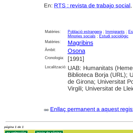
En:
RTS : revista de trabajo social
,
Matèries:
Població estrangera
;
Immigrants
;
Es
Minories socials
;
Estudi sociològic
Matèries:
Magribins
Àmbit:
Osona
Cronologia:
[1991]
Localització:
UAB: Humanitats (Hemero
Biblioteca Borja (URL); U
de Girona; Universitat P
Virgili; Universitat de Lle
Enllaç permanent a aquest regis
página 1 de 1