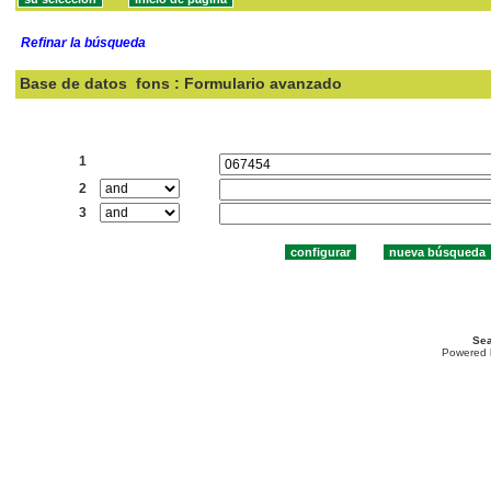
Refinar la búsqueda
Base de datos
fons : Formulario avanzado
Buscar:
1
2
3
Sea
Powered