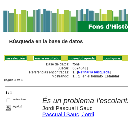
Búsqueda en la base de datos
Base de datos:
fons
Buscar:
067454 []
Referencias encontradas:
1
[
Refinar la búsqueda
]
Mostrando:
1 .. 1
en el formato [
Estandar
]
página 1 de 1
1 / 1
És un problema l'escolarit
seleccionar
imprimir
Jordi Pascual i Sauc
Pascual i Sauc, Jordi