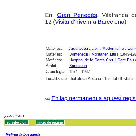
En:
Gran Penedès
. Vilafranca 
12 (
Visita d'hivern a Barcelona
)
Matèries:
Arquitectura civil
;
Modernisme
;
Edifi
Matèries:
Domènech i Montaner, Lluís
(1849-192
Matèries:
Hospital de la Santa Creu i Sant Pau
Àmbit:
Barcelona
Cronologia:
1874 - 1987
Localització:
Biblioteca-Arxiu de l'Institut d'Estu
Enllaç permanent a aquest regis
página 1 de 1
Refinar la búsqueda