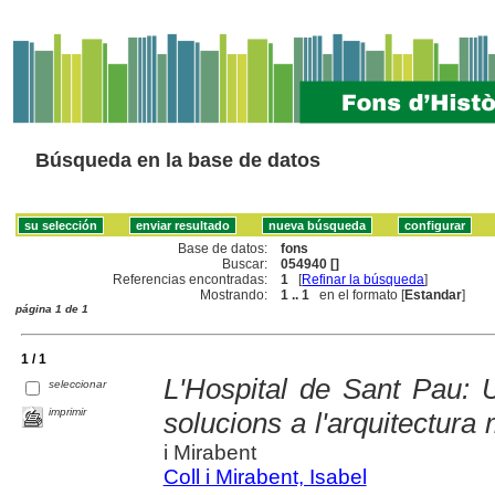
Búsqueda en la base de datos
Base de datos:
fons
Buscar:
054940 []
Referencias encontradas:
1
[
Refinar la búsqueda
]
Mostrando:
1 .. 1
en el formato [
Estandar
]
página 1 de 1
1 / 1
L'Hospital de Sant Pau: 
seleccionar
imprimir
solucions a l'arquitectura
i Mirabent
Coll i Mirabent, Isabel