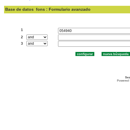
Base de datos
fons : Formulario avanzado
Buscar:
1
2
3
Sea
Powered