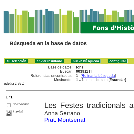
Búsqueda en la base de datos
Base de datos:
fons
Buscar:
003911 []
Referencias encontradas:
1
[
Refinar la búsqueda
]
Mostrando:
1 .. 1
en el formato [
Estandar
]
página 1 de 1
1 / 1
Les Festes tradicionals a
seleccionar
imprimir
Anna Serrano
Prat, Montserrat