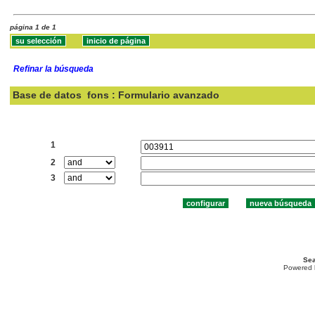
página 1 de 1
Refinar la búsqueda
Base de datos
fons : Formulario avanzado
Buscar:
1
2
3
Sea
Powered