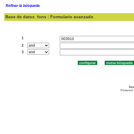
Refinar la búsqueda
Base de datos
fons : Formulario avanzado
Buscar:
1
2
3
Sea
Powered