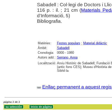
Sabadell : Col·legi de Doctors i Ll
116 p. : il. ; 21 cm (
Materials Ped
d'Informació, 5)
Bibliografia.
Matèries:
Festes populars
;
Material didàctic
Àmbit:
Sabadell
Cronologia:
0000 - 1980
Autors add.:
Serrano, Anna
Localització:
Arxiu Històric de Sabadell; Fundació 
(antic fons CES); Museu d'Història de
Sibhil·la
Enllaç permanent a aquest regis
página 1 de 1