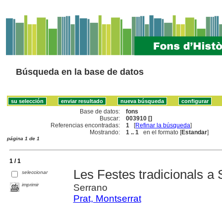
Búsqueda en la base de datos
Base de datos:
fons
Buscar:
003910 []
Referencias encontradas:
1
[
Refinar la búsqueda
]
Mostrando:
1 .. 1
en el formato [
Estandar
]
página 1 de 1
1 / 1
Les Festes tradicionals a S
seleccionar
imprimir
Serrano
Prat, Montserrat