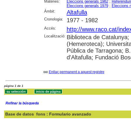
Matèries:
Eleccions generals 1982
;
Referèndu
Eleccions generals 1979
;
Eleccions 
Àmbit:
Altafulla
Cronologia:
1977 - 1982
Accés:
http://www.raco.cat/inde
Localització:
Biblioteca de Catalunya
(Hemeroteca); Universitat
Pública de Tarragona; B.
d'Altafulla; Fundació Bos
Enllaç permanent a aquest registre
página 1 de 1
Refinar la búsqueda
Base de datos
fons : Formulario avanzado
Buscar: