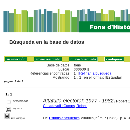
Búsqueda en la base de datos
Base de datos:
fons
Buscar:
000630 []
Referencias encontradas:
1
[
Refinar la búsqueda
]
Mostrando:
1 .. 1
en el formato [
Estandar
]
página 1 de 1
1 / 1
Altafulla electoral: 1977 - 1982
seleccionar
/ Robert 
Casadevall i Camps, Robert
imprimir
En:
Estudis altafullencs
. Altafulla, núm. 7 (1983) , p. 41-
Text complet