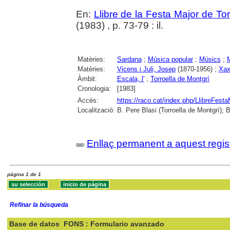
En:
Llibre de la Festa Major de To
(1983) , p. 73-79 : il.
Matèries:
Sardana
;
Música popular
;
Músics
;
Matèries:
Vicens i Juli, Josep
(1870-1956) ;
Xa
Àmbit:
Escala, l'
;
Torroella de Montgrí
Cronologia:
[1983]
Accés:
https://raco.cat/index.php/LlibreFesta
Localització:
B. Pere Blasi (Torroella de Montgrí); 
Enllaç permanent a aquest regis
página 1 de 1
Refinar la búsqueda
Base de datos
FONS : Formulario avanzado