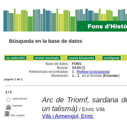
Búsqueda en la base de datos
Base de datos:
FONS
Buscar:
XAXU []
Referencias encontradas:
1
[
Refinar la búsqueda
]
Mostrando:
1 .. 1
en el formato [
Estandar
]
página 1 de 1
1 / 1
Arc de Triomf, sardana 
seleccionar
imprimir
un talismà)
/ Enric Vilà
Vilà i Armengol, Enric
Text complet