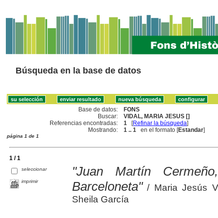
Búsqueda en la base de datos
Base de datos:
FONS
Buscar:
VIDAL, MARIA JESUS []
Referencias encontradas:
1
[
Refinar la búsqueda
]
Mostrando:
1 .. 1
en el formato [
Estandar
]
página 1 de 1
1 / 1
"Juan Martín Cermeño,
seleccionar
imprimir
Barceloneta"
/ Maria Jesús V
Sheila García