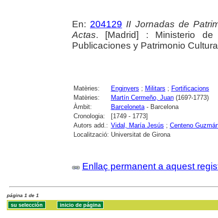
En:
204129
II Jornadas de Patr
Actas
. [Madrid] : Ministerio d
Publicaciones y Patrimonio Cultura
Matèries:
Enginyers
;
Militars
;
Fortificacions
Matèries:
Martín Cermeño, Juan
(169?-1773)
Àmbit:
Barceloneta
- Barcelona
Cronologia:
[1749 - 1773]
Autors add.:
Vidal, María Jesús
;
Centeno Guzmán,
Localització:
Universitat de Girona
Enllaç permanent a aquest regis
página 1 de 1