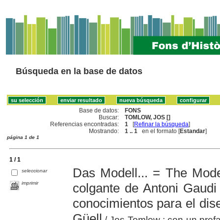
Búsqueda en la base de datos
Base de datos:
FONS
Buscar:
TOMLOW, JOS []
Referencias encontradas:
1
[
Refinar la búsqueda
]
Mostrando:
1 .. 1
en el formato [
Estandar
]
página 1 de 1
1 / 1
Das Modell... = The Mode
seleccionar
imprimir
colgante de Antoni Gaudi
conocimientos para el dise
Güell
/ Jos Tomlow ; con un prefa