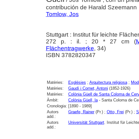
contribución de Harald Szeemann
Tomlow, Jos
Stuttgart : Institut für leichte Fläc
272 p. : il. ; 20 * 27 cm (
M
Flächentragwerke
, 34)
ISBN 3782820347
Matèries:
Esglésies
;
Arquitectura religiosa
;
Mod
Matèries:
Gaudí i Cornet, Antoni
(1852-1926)
Matèries:
Colònia Güell de Santa Coloma de Cerv
Àmbit:
Colònia Güell, la
- Santa Coloma de Cer
Cronologia:
[1890 - 1989]
Autors
Graefe, Rainer
(Pr.) ;
Otto, Frei
(Pr.) ;
S
add.:
Autors
Universität Stuttgart
. Institut für Leich
add.: