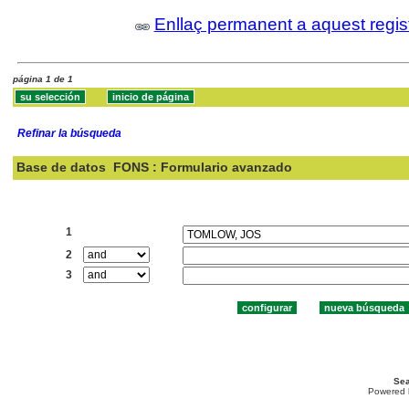
Enllaç permanent a aquest regis
página 1 de 1
Refinar la búsqueda
Base de datos
FONS : Formulario avanzado
Buscar:
1
2
3
Sea
Powered