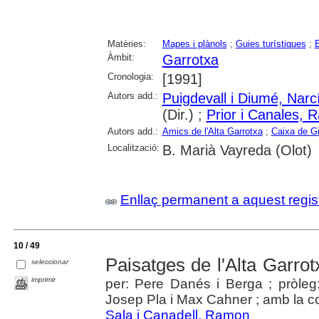
Matèries:
Mapes i plànols
;
Guies turístiques
;
E
Àmbit:
Garrotxa
Cronologia:
[1991]
Autors add.:
Puigdevall i Diumé, Narc
(Dir.) ;
Prior i Canales,
Autors add.:
Amics de l'Alta Garrotxa
;
Caixa de G
Localització:
B. Marià Vayreda (Olot)
Enllaç permanent a aquest regis
10 / 49
Paisatges de l'Alta Garrot
seleccionar
imprimir
per: Pere Danés i Berga ; pròle
Josep Pla i Max Cahner ; amb la co
Sala i Canadell, Ramon