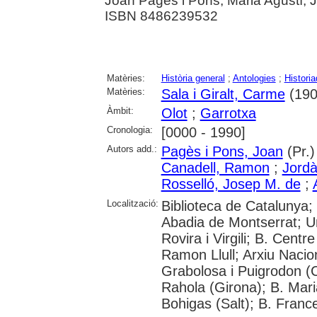
Joan Pagès i Pons, Maria Agustí, 
ISBN 8486239532
Matèries:
Història general
;
Antologies
;
Histori
Matèries:
Sala i Giralt, Carme
(190
Àmbit:
Olot
;
Garrotxa
Cronologia:
[0000 - 1990]
Autors add.:
Pagès i Pons, Joan
(Pr.)
Canadell, Ramon
;
Jordà
Rosselló, Josep M. de
;
Localització:
Biblioteca de Catalunya;
Abadia de Montserrat; Un
Rovira i Virgili; B. Cent
Ramon Llull; Arxiu Naci
Grabolosa i Puigrodon (Ca
Rahola (Girona); B. Mari
Bohigas (Salt); B. Franc