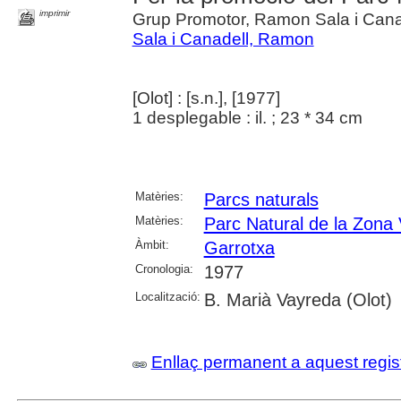
imprimir
Grup Promotor, Ramon Sala i Cana
Sala i Canadell, Ramon
[Olot] : [s.n.], [1977]
1 desplegable : il. ; 23 * 34 cm
Matèries:
Parcs naturals
Matèries:
Parc Natural de la Zona 
Àmbit:
Garrotxa
Cronologia:
1977
Localització:
B. Marià Vayreda (Olot)
Enllaç permanent a aquest regis