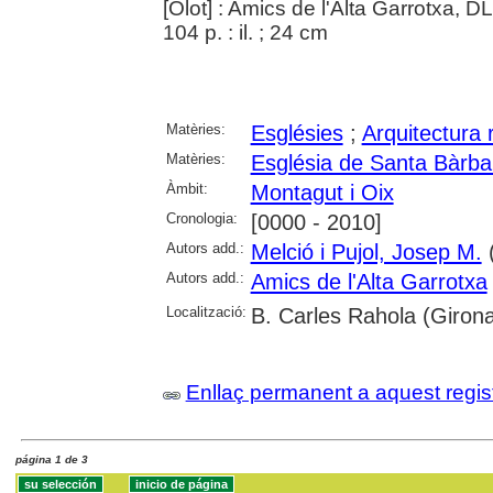
[Olot] : Amics de l'Alta Garrotxa, D
104 p. : il. ; 24 cm
Matèries:
Esglésies
;
Arquitectura r
Matèries:
Església de Santa Bàrba
Àmbit:
Montagut i Oix
Cronologia:
[0000 - 2010]
Autors add.:
Melció i Pujol, Josep M.
(
Autors add.:
Amics de l'Alta Garrotxa
Localització:
B. Carles Rahola (Girona
Enllaç permanent a aquest regis
página 1 de 3