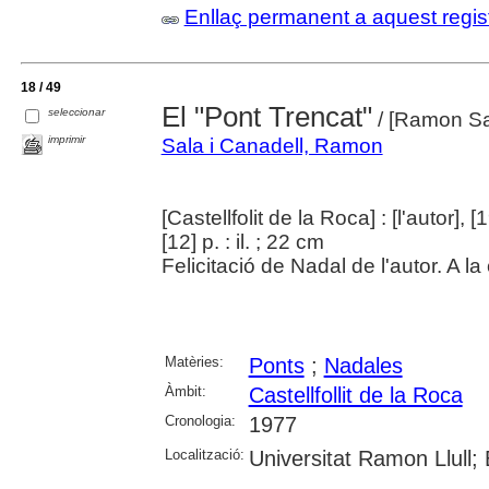
Enllaç permanent a aquest regis
18 / 49
El "Pont Trencat"
seleccionar
/ [Ramon Sal
imprimir
Sala i Canadell, Ramon
[Castellfolit de la Roca] : [l'autor], [
[12] p. : il. ; 22 cm
Felicitació de Nadal de l'autor. A l
Matèries:
Ponts
;
Nadales
Àmbit:
Castellfollit de la Roca
Cronologia:
1977
Localització:
Universitat Ramon Llull;