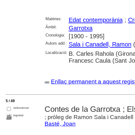
Matèries:
Edat contemporània
;
Cr
Àmbit:
Garrotxa
Cronologia:
[1900 - 1995]
Autors add.:
Sala i Canadell, Ramon
(
Localització:
B. Carles Rahola (Girona
Francesc Caula (Sant Jo
Enllaç permanent a aquest regis
5 / 49
Contes de la Garrotxa ; El
seleccionar
imprimir
; pròleg de Ramon Sala i Canadell ;
Basté, Joan