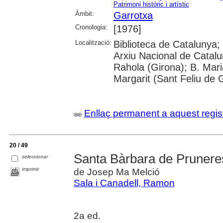
Patrimoni històric i artístic
Àmbit:
Garrotxa
Cronologia:
[1976]
Localització:
Biblioteca de Catalunya; 
Arxiu Nacional de Catal
Rahola (Girona); B. Mari
Margarit (Sant Feliu de 
Enllaç permanent a aquest regis
20 / 49
Santa Bàrbara de Prunere
seleccionar
imprimir
de Josep Ma Melció
Sala i Canadell, Ramon
2a ed.