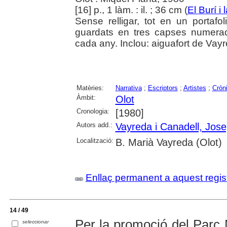
[16] p., 1 làm. : il. ; 36 cm (
El Burí i
Sense relligar, tot en un portafo
guardats en tres capses numerad
cada any. Inclou: aiguafort de Vay
Matèries:
Narrativa
;
Escriptors
;
Artistes
;
Cròni
Àmbit:
Olot
Cronologia:
[1980]
Autors add.:
Vayreda i Canadell, Jos
Localització:
B. Marià Vayreda (Olot)
Enllaç permanent a aquest regis
14 / 49
Per la promoció del Parc N
seleccionar