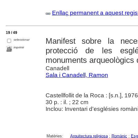
Enllaç permanent a aquest regis
19 / 49
Manifest sobre la nece
seleccionar
imprimir
protecció de les esgl
monuments arqueològics d
Canadell
Sala i Canadell, Ramon
Castellfollit de la Roca : [s.n.], 1976
30 p. : il. ; 22 cm
Inclou: Inventari d'esglésies romàn
Matèries:
Arquitectura religiosa
;
Romànic
;
Esg