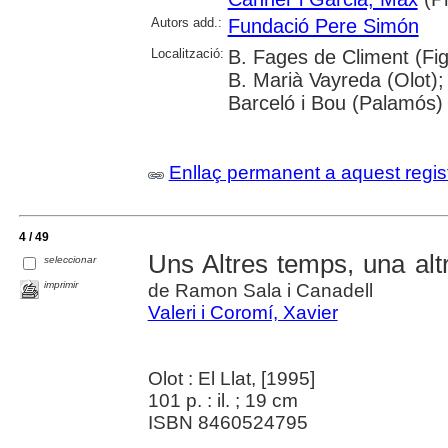
Autors add.:
Fundació Pere Simón
Localització:
B. Fages de Climent (Fig
B. Marià Vayreda (Olot); 
Barceló i Bou (Palamós)
Enllaç permanent a aquest regis
4 / 49
Uns Altres temps, una alt
seleccionar
imprimir
de Ramon Sala i Canadell
Valeri i Coromí, Xavier
Olot : El Llat, [1995]
101 p. : il. ; 19 cm
ISBN 8460524795