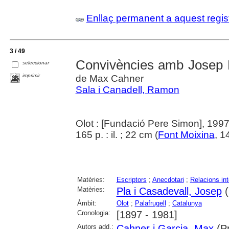
Enllaç permanent a aquest regis
3 / 49
Convivències amb Josep 
seleccionar
imprimir
de Max Cahner
Sala i Canadell, Ramon
Olot : [Fundació Pere Simon], 199
165 p. : il. ; 22 cm (
Font Moixina
, 1
Matèries:
Escriptors
;
Anecdotari
;
Relacions in
Matèries:
Pla i Casadevall, Josep
(
Àmbit:
Olot
;
Palafrugell
;
Catalunya
Cronologia:
[1897 - 1981]
Autors add.:
Cahner i Garcia, Max
(Pr