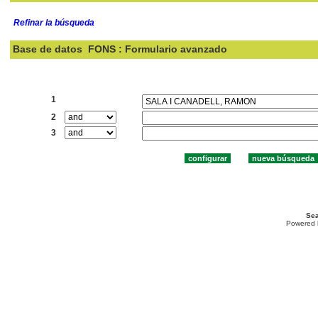
Refinar la búsqueda
Base de datos
FONS : Formulario avanzado
Buscar:
1
2
3
Sea
Powered