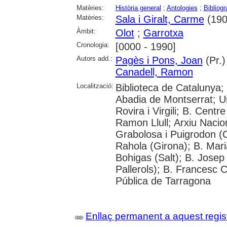
Matèries:
Història general
;
Antologies
;
Bibliogr
Matèries:
Sala i Giralt, Carme
(190
Àmbit:
Olot
;
Garrotxa
Cronologia:
[0000 - 1990]
Autors add.:
Pagès i Pons, Joan
(Pr.)
Canadell, Ramon
Localització:
Biblioteca de Catalunya;
Abadia de Montserrat; Un
Rovira i Virgili; B. Cent
Ramon Llull; Arxiu Naci
Grabolosa i Puigrodon (Ca
Rahola (Girona); B. Mari
Bohigas (Salt); B. Josep
Pallerols); B. Francesc 
Pública de Tarragona
Enllaç permanent a aquest regis