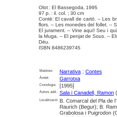
Olot : El Bassegoda, 1995
97 p. : il. col. ; 30 cm
Conté: El cavall de cartó. -- Les
flors. -- Les monedes del follet. -- 
El jurament. -- Vine aquí! Seu i qui
la Muga. -- El penjat de Sous. -- Els
Déu.
ISBN 8486239745
Matèries:
Narrativa
;
Contes
Àmbit:
Garrotxa
Cronologia:
[1995]
Autors add.:
Sala i Canadell, Ramon
(
Localització:
B. Comarcal del Pla de l
Raurich (Begur); B. Ram
Grabolosa i Puigrodon (Ca