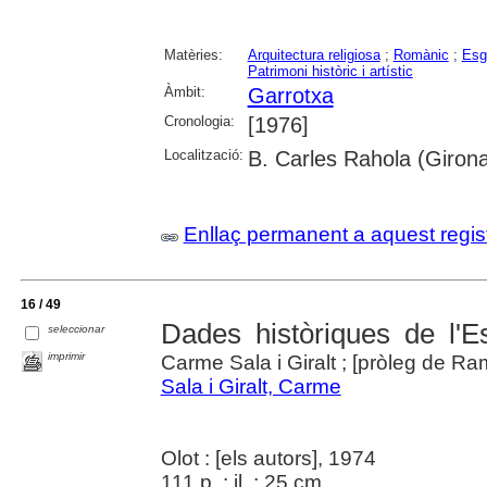
Matèries:
Arquitectura religiosa
;
Romànic
;
Esg
Patrimoni històric i artístic
Àmbit:
Garrotxa
Cronologia:
[1976]
Localització:
B. Carles Rahola (Girona
Enllaç permanent a aquest regis
16 / 49
Dades històriques de l'E
seleccionar
imprimir
Carme Sala i Giralt ; [pròleg de Ra
Sala i Giralt, Carme
Olot : [els autors], 1974
111 p. : il. ; 25 cm