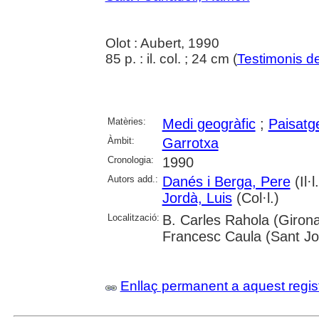
Olot : Aubert, 1990
85 p. : il. col. ; 24 cm (
Testimonis de
Matèries:
Medi geogràfic
;
Paisatg
Àmbit:
Garrotxa
Cronologia:
1990
Autors add.:
Danés i Berga, Pere
(Il·l
Jordà, Luis
(Col·l.)
Localització:
B. Carles Rahola (Girona
Francesc Caula (Sant Jo
Enllaç permanent a aquest regis