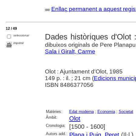
Enllaç permanent a aquest regis
12 / 49
Dades històriques d'Olot 
seleccionar
imprimir
dibuixos originals de Pere Planapu
Sala i Giralt, Carme
Olot : Ajuntament d'Olot, 1985
149 p. : il. ; 21 cm (
Edicions munici
ISBN 8486377056
Matèries:
Edat moderna
;
Economia
;
Societat
Àmbit:
Olot
Cronologia:
[1500 - 1600]
Autors add.:
Plana i Puig, Peret
(Il·l.)