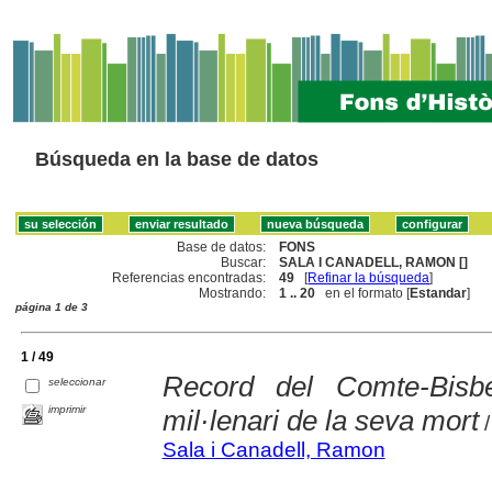
Búsqueda en la base de datos
Base de datos:
FONS
Buscar:
SALA I CANADELL, RAMON []
Referencias encontradas:
49
[
Refinar la búsqueda
]
Mostrando:
1 .. 20
en el formato [
Estandar
]
página 1 de 3
1 / 49
Record del Comte-Bisb
seleccionar
imprimir
mil·lenari de la seva mort
/
Sala i Canadell, Ramon