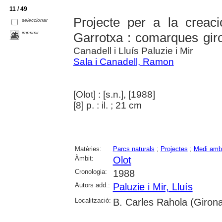
11 / 49
Projecte per a la creaci
seleccionar
imprimir
Garrotxa : comarques gir
Canadell i Lluís Paluzie i Mir
Sala i Canadell, Ramon
[Olot] : [s.n.], [1988]
[8] p. : il. ; 21 cm
Matèries:
Parcs naturals
;
Projectes
;
Medi amb
Àmbit:
Olot
Cronologia:
1988
Autors add.:
Paluzie i Mir, Lluís
Localització:
B. Carles Rahola (Girona