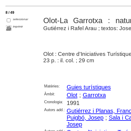
8 / 49
Olot-La Garrotxa : natu
seleccionar
imprimir
Gutiérrez i Rafel Arau ; textos: Jose
Olot : Centre d'Iniciatives Turístiq
23 p. : il. col. ; 29 cm
Matèries:
Guies turístiques
Àmbit:
Olot
;
Garrotxa
Cronologia:
1991
Autors add.:
Gutiérrez i Planas, Fran
Puigbó, Josep
;
Sala i C
Josep