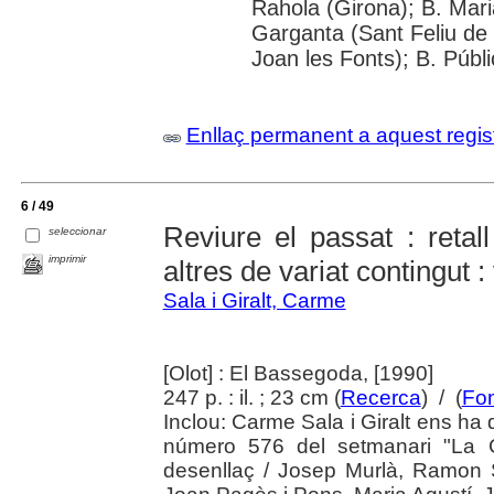
Rahola (Girona); B. Mari
Garganta (Sant Feliu de 
Joan les Fonts); B. Públ
Enllaç permanent a aquest regis
6 / 49
Reviure el passat : retall
seleccionar
imprimir
altres de variat contingut :
Sala i Giralt, Carme
[Olot] : El Bassegoda, [1990]
247 p. : il. ; 23 cm (
Recerca
) / (
Fon
Inclou: Carme Sala i Giralt ens ha d
número 576 del setmanari "La 
desenllaç / Josep Murlà, Ramon S