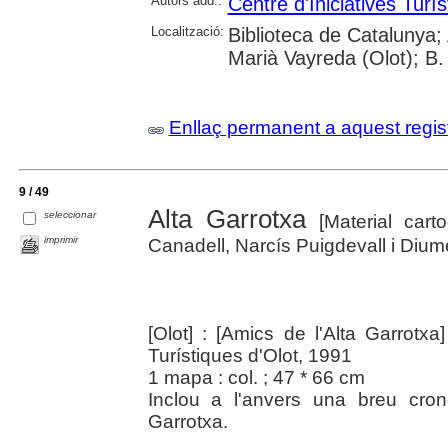
Autors add.:
Centre d'Iniciatives Turís
Localització:
Biblioteca de Catalunya;
Marià Vayreda (Olot); B.
Enllaç permanent a aquest regis
9 / 49
Alta Garrotxa
seleccionar
[Material carto
imprimir
Canadell, Narcís Puigdevall i Dium
[Olot] : [Amics de l'Alta Garrotxa
Turístiques d'Olot, 1991
1 mapa : col. ; 47 * 66 cm
Inclou a l'anvers una breu cron
Garrotxa.