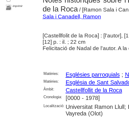
imprimir
de la Roca
/ [Ramon Sala i Cana
Sala i Canadell, Ramon
[Castellfolit de la Roca] : [l'autor], [
[12] p. : il. ; 22 cm
Felicitació de Nadal de l'autor. A l
Matèries:
Esglésies parroquials
;
N
Matèries:
Església de Sant Salvador
Àmbit:
Castellfollit de la Roca
Cronologia:
[0000 - 1978]
Localització:
Universitat Ramon Llull;
Vayreda (Olot)