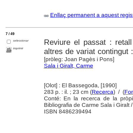
Enllaç permanent a aquest regis
7 / 49
Reviure el passat : retall
seleccionar
imprimir
altres de variat contingut 
[pròleg: Joan Pagès i Pons]
Sala i Giralt, Carme
[Olot] : El Bassegoda, [1990]
283 p. : il. ; 23 cm (
Recerca
) / (
Fon
Conté: En la recerca de la pròpi
Bibliografia de Carme Sala i Giralt 
ISBN 8486239494