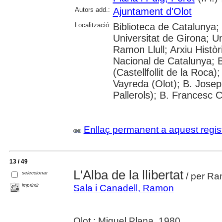
Autors add.:
Ajuntament d'Olot
Localització:
Biblioteca de Catalunya;
Universitat de Girona; U
Ramon Llull; Arxiu Històr
Nacional de Catalunya; 
(Castellfollit de la Roca
Vayreda (Olot); B. Jose
Pallerols); B. Francesc 
Enllaç permanent a aquest regis
13 / 49
L'Alba de la llibertat
seleccionar
/ per Ra
imprimir
Sala i Canadell, Ramon
Olot : Miquel Plana, 1980