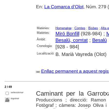
En:
La Comarca d'Olot
, Núm. 279 (
Matèries:
Homenatge
;
Comtes
;
Bisbes
;
Alta 
Matèries:
Miró Bonfill
(928-984) ;
M
Àmbit:
Besalú, comtat
;
Besalú
Cronologia:
[928 - 984]
Localització:
B. Marià Vayreda (Olot)
Enllaç permanent a aquest regis
2 / 49
Caminant per la Garrotx
seleccionar
imprimir
Produccions ; direcció: Ramon S
Fotògraf ; càmera: Josep Oliva i 