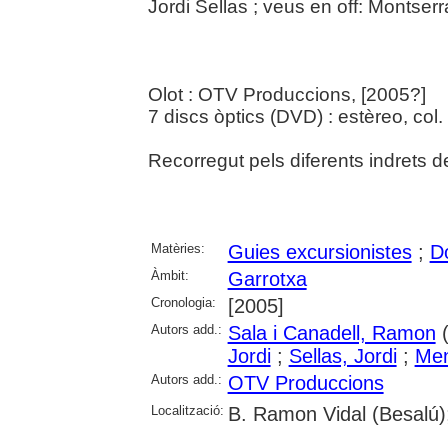
Jordi Sellas ; veus en off: Montse
Olot : OTV Produccions, [2005?]
7 discs òptics (DVD) : estèreo, col. 
Recorregut pels diferents indrets d
Matèries:
Guies excursionistes
;
D
Àmbit:
Garrotxa
Cronologia:
[2005]
Autors add.:
Sala i Canadell, Ramon
(
Jordi
;
Sellas, Jordi
;
Men
Autors add.:
OTV Produccions
Localització:
B. Ramon Vidal (Besalú);