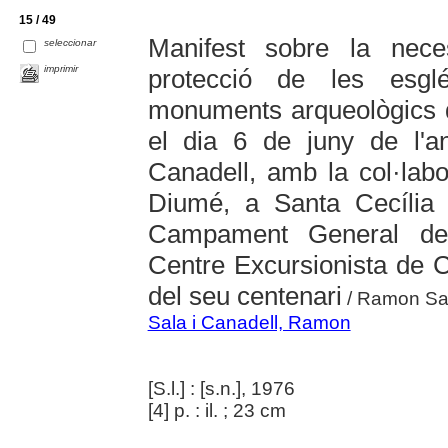
15 / 49
Manifest sobre la nece
seleccionar
imprimir
protecció de les esgl
monuments arqueològics de
el dia 6 de juny de l'
Canadell, amb la col·labo
Diumé, a Santa Cecília
Campament General de 
Centre Excursionista de
del seu centenari
/ Ramon Sal
Sala i Canadell, Ramon
[S.l.] : [s.n.], 1976
[4] p. : il. ; 23 cm