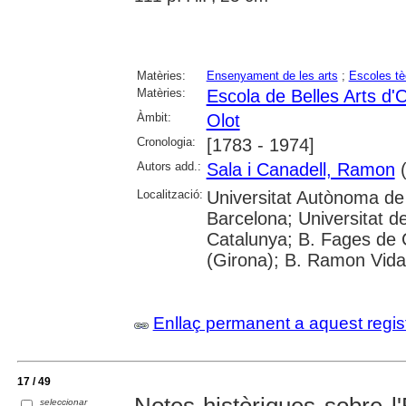
Matèries:
Ensenyament de les arts
;
Escoles tè
Matèries:
Escola de Belles Arts d'O
Àmbit:
Olot
Cronologia:
[1783 - 1974]
Autors add.:
Sala i Canadell, Ramon
(
Localització:
Universitat Autònoma de 
Barcelona; Universitat d
Catalunya; B. Fages de C
(Girona); B. Ramon Vida
Enllaç permanent a aquest regis
17 / 49
Notes històriques sobre l'E
seleccionar