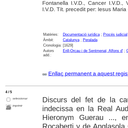
Fontanella I.V.D., Cancer I.V.D., 
I.V.D. Tít. precedit per: Iesus Mar
Matèries:
Documentació jurídica
;
Procés judicial
Àmbit:
Catalunya
;
Peralada
Cronologia:
[1629]
Autors
Erill-Orcau i de Sentmenat, Alfons d'
;
G
add.:
Enllaç permanent a aquest regis
4 / 5
Discurs del fet de la ca
seleccionar
imprimir
indecissa en la Real Audi
Hieronym Guerau ..., en
Rocaberti y de Anglasola