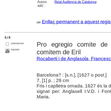
Autors
Reial Audiència de Catalunya
add.:
Enllaç permanent a aquest regis
5 / 5
Pro egregio comite de 
seleccionar
imprimir
comitem de Eril
Rocaberti i de Anglasola, Francesc
Barcelona? : [s.n.], [1627 o post.]
7, [1] p. ; 29 cm
Fris i caplletra ornada. 1627 és la 
signat per: Anglasell I.V.D. i Font
Maria.