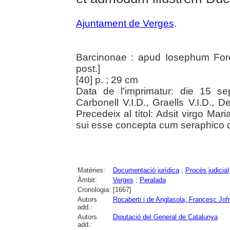
Ajuntament de Verges
.
Barcinonae : apud Iosephum For
post.]
[40] p. ; 29 cm
Data de l'imprimatur: die 15 se
Carbonell V.I.D., Graells V.I.D.
Precedeix al títol: Adsit virgo Mari
sui esse concepta cum seraphico 
Matèries:
Documentació jurídica
;
Procés judicial
Àmbit:
Verges
;
Peralada
Cronologia:
[1667]
Autors
Rocaberti i de Anglasola, Francesc Jof
add.:
Autors
Diputació del General de Catalunya
add.: