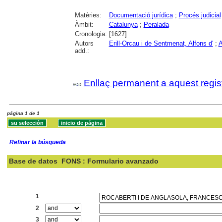
Matèries:
Documentació jurídica
;
Procés judicial
Àmbit:
Catalunya
;
Peralada
Cronologia:
[1627]
Autors
Erill-Orcau i de Sentmenat, Alfons d'
;
A
add.:
Enllaç permanent a aquest regis
página 1 de 1
Refinar la búsqueda
Base de datos
FONS : Formulario avanzado
Buscar:
1
2
3