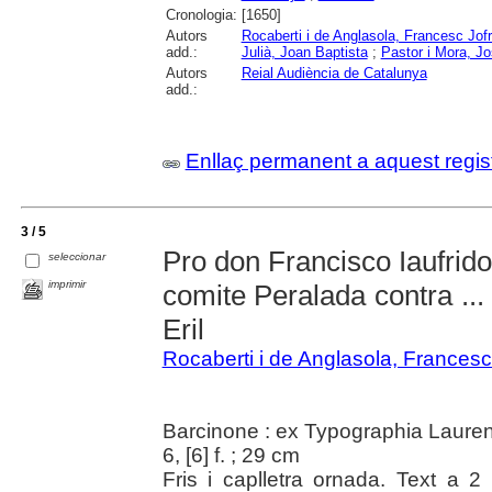
Cronologia:
[1650]
Autors
Rocaberti i de Anglasola, Francesc Jof
add.:
Julià, Joan Baptista
;
Pastor i Mora, J
Autors
Reial Audiència de Catalunya
add.:
Enllaç permanent a aquest regis
3 / 5
Pro don Francisco Iaufrid
seleccionar
imprimir
comite Peralada contra ..
Eril
Rocaberti i de Anglasola, Francesc
Barcinone : ex Typographia Laurent
6, [6] f. ; 29 cm
Fris i caplletra ornada. Text a 2