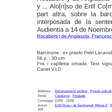
y ... Alo[n]so de Erill Co[m]
part altra, sobre la ba
interposada de la sente
Audientia a 14 de Noembr
Rocaberti i de Anglasola, Francesc
Barcinone : ex praelo Petri Lacavall
56 p. ; 30 cm
Fris i caplletra ornada. Text signa
Canet V.I.D.
Matèries:
Documentació jurídica
;
Procés judicial
Àmbit:
Catalunya
;
Peralada
Cronologia:
[1569 - 1629]
Autors
Erill-Orcau i de Sentmenat, Alfons d'
;
E
add.: