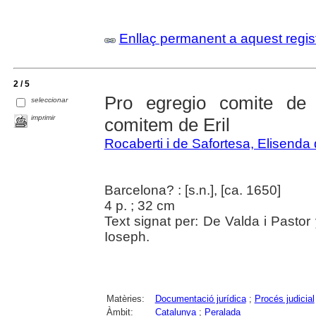
Enllaç permanent a aquest regis
2 / 5
Pro egregio comite de 
seleccionar
imprimir
comitem de Eril
Rocaberti i de Safortesa, Elisenda
Barcelona? : [s.n.], [ca. 1650]
4 p. ; 32 cm
Text signat per: De Valda i Pastor 
Ioseph.
Matèries:
Documentació jurídica
;
Procés judicial
Àmbit:
Catalunya
;
Peralada