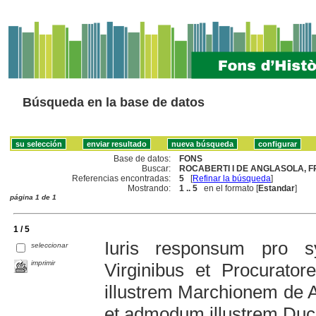
Búsqueda en la base de datos
Base de datos:
FONS
Buscar:
ROCABERTI I DE ANGLASOLA, F
Referencias encontradas:
5
[
Refinar la búsqueda
]
Mostrando:
1 .. 5
en el formato [
Estandar
]
página 1 de 1
1 / 5
Iuris responsum pro s
seleccionar
imprimir
Virginibus et Procuratore
illustrem Marchionem de 
et admodum illustrem Du