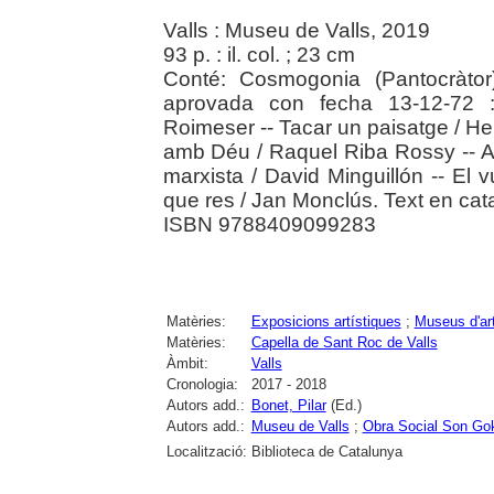
Valls : Museu de Valls, 2019
93 p. : il. col. ; 23 cm
Conté: Cosmogonia (Pantocràto
aprovada con fecha 13-12-72 
Roimeser -- Tacar un paisatge / H
amb Déu / Raquel Riba Rossy -- An
marxista / David Minguillón -- El v
que res / Jan Monclús. Text en cata
ISBN 9788409099283
Matèries:
Exposicions artístiques
;
Museus d'ar
Matèries:
Capella de Sant Roc de Valls
Àmbit:
Valls
Cronologia:
2017 - 2018
Autors add.:
Bonet, Pilar
(Ed.)
Autors add.:
Museu de Valls
;
Obra Social Son Go
Localització:
Biblioteca de Catalunya