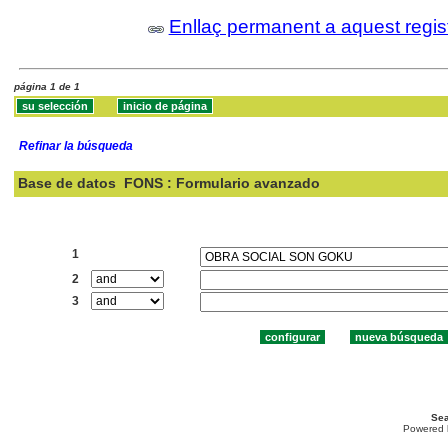
Enllaç permanent a aquest regis
página 1 de 1
Refinar la búsqueda
Base de datos
FONS : Formulario avanzado
Buscar:
1
2
3
Sea
Powered