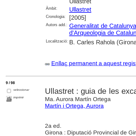
Ullastret
Àmbit:
Ullastret
Cronologia:
[2005]
Autors add.:
Generalitat de Cataluny
d'Arqueologia de Catalu
Localització:
B. Carles Rahola (Giron
Enllaç permanent a aquest regis
9 / 98
Ullastret : guia de les ex
seleccionar
imprimir
Ma. Aurora Martín Ortega
Martín i Ortega, Aurora
2a ed.
Girona : Diputació Provincial de G