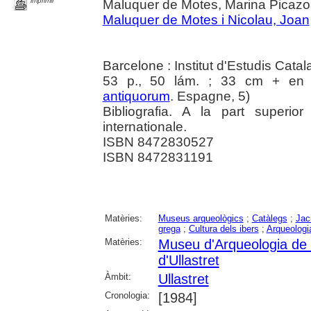
imprimir
Maluquer de Motes, Marina Picazo,
Maluquer de Motes i Nicolau, Joan
Barcelone : Institut d'Estudis Cata
53 p., 50 lám. ; 33 cm + en c
antiquorum
. Espagne, 5)
Bibliografia. A la part superi
internationale.
ISBN 8472830527
ISBN 8472831191
Matèries:
Museus arqueològics
;
Catàlegs
;
Jac
grega
;
Cultura dels ibers
;
Arqueologi
Matèries:
Museu d'Arqueologia de
d'Ullastret
Àmbit:
Ullastret
Cronologia:
[1984]