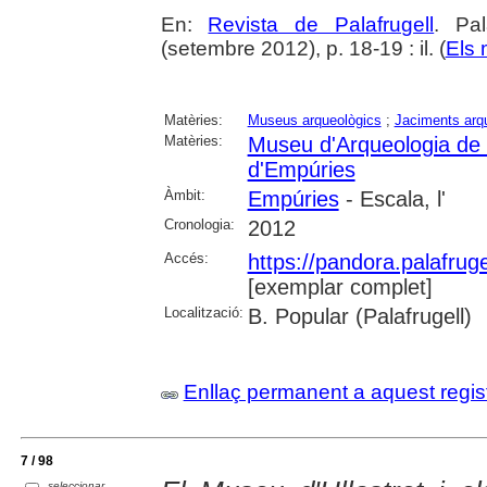
En:
Revista de Palafrugell
. Pa
(setembre 2012), p. 18-19 : il. (
Els 
Matèries:
Museus arqueològics
;
Jaciments arq
Matèries:
Museu d'Arqueologia de
d'Empúries
Àmbit:
Empúries
- Escala, l'
Cronologia:
2012
Accés:
https://pandora.palafru
[exemplar complet]
Localització:
B. Popular (Palafrugell)
Enllaç permanent a aquest regis
7 / 98
seleccionar