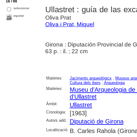
16 / 98
Ullastret : guía de las e
seleccionar
imprimir
Oliva Prat
Oliva i Prat, Miquel
Girona : Diputación Provincial de
63 p. : il. ; 22 cm
Matèries:
Jaciments arqueològics
;
Museus arqu
Cultura dels ibers
;
Arqueologia
Matèries:
Museu d'Arqueologia de
d'Ullastret
Àmbit:
Ullastret
Cronologia:
[1963]
Autors add.:
Diputació de Girona
Localització:
B. Carles Rahola (Giron