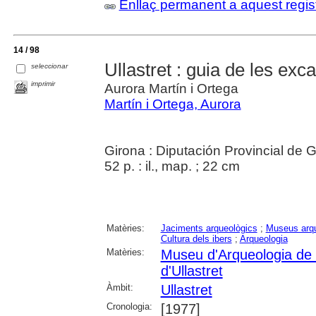
Enllaç permanent a aquest regis
14 / 98
Ullastret : guia de les ex
seleccionar
imprimir
Aurora Martín i Ortega
Martín i Ortega, Aurora
Girona : Diputación Provincial de 
52 p. : il., map. ; 22 cm
Matèries:
Jaciments arqueològics
;
Museus arqu
Cultura dels ibers
;
Arqueologia
Matèries:
Museu d'Arqueologia de
d'Ullastret
Àmbit:
Ullastret
Cronologia:
[1977]