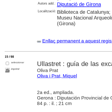
Autors add.:
Diputació de Girona
Localització:
Biblioteca de Catalunya; 
Museu Nacional Arqueolò
(Girona)
Enllaç permanent a aquest regis
15 / 98
Ullastret : guía de las e
seleccionar
imprimir
Oliva Prat
Oliva i Prat, Miquel
2a ed., ampliada.
Gerona : Diputación Provincial de
84 p. : il. ; 21 cm