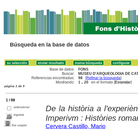
Búsqueda en la base de datos
Base de datos:
FONS
Buscar:
MUSEU D'ARQUEOLOGIA DE CAT
Referencias encontradas:
98
[
Refinar la búsqueda
]
Mostrando:
1 .. 20
en el formato [
Estandar
]
página 1 de 5
1 / 98
De la història a l'experièn
seleccionar
imprimir
Imperivm : Històries roma
Cervera Castillo, Mario
Text complet