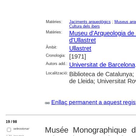
Matèries:
Jaciments arqueològics
;
Museus arqu
Cultura dels ibers
Matèries:
Museu d'Arqueologia de
d'Ullastret
Àmbit:
Ullastret
Cronologia:
[1971]
Autors add.:
Universitat de Barcelona
Localització:
Biblioteca de Catalunya; 
de Lleida; Universitat Rovi
Enllaç permanent a aquest regis
19 / 98
Musée Monographique d'U
seleccionar