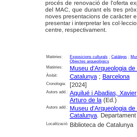
procés de renovació de l'oferta ex
del MAC, que durant els tres prò
noves presentacions de caràcter e
presentar i interpretar les col·lecci
centre, respectivament.
Matèries:
Exposicions culturals
;
Catàlegs
;
Mus
Objectes arqueològics
Matèries:
Museu d'Arqueologia de
Àmbit:
Catalunya
;
Barcelona
Cronologia:
[2024]
Autors add.:
Aquilué i Abadias, Xavier
Arturo de la
(Ed.)
Autors add.:
Museu d'Arqueologia de
Catalunya
. Departament
Localització:
Biblioteca de Catalunya