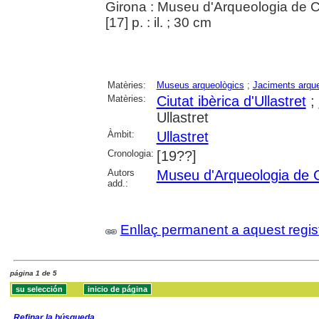
Girona : Museu d'Arqueologia de Ca
[17] p. : il. ; 30 cm
Matèries:
Museus arqueològics
;
Jaciments arqu
Matèries:
Ciutat ibèrica d'Ullastret
;
Ullastret
Àmbit:
Ullastret
Cronologia:
[19??]
Autors
Museu d'Arqueologia de 
add.:
Enllaç permanent a aquest regis
página 1 de 5
Refinar la búsqueda