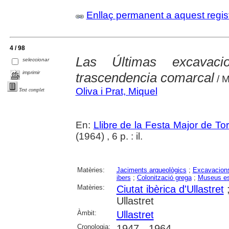
Enllaç permanent a aquest regis
4 / 98
Las Últimas excavaci
seleccionar
imprimir
trascendencia comarcal
/ M
Oliva i Prat, Miquel
Text complet
En:
Llibre de la Festa Major de To
(1964) , 6 p. : il.
Matèries:
Jaciments arqueològics
;
Excavacions
ibers
;
Colonització grega
;
Museus es
Matèries:
Ciutat ibèrica d'Ullastret
Ullastret
Àmbit:
Ullastret
Cronologia:
1947 - 1964