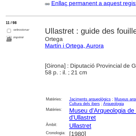
Enllaç permanent a aquest regis
11 / 98
Ullastret : guide des foui
seleccionar
imprimir
Ortega
Martín i Ortega, Aurora
[Girona] : Diputació Provincial de 
58 p. : il. ; 21 cm
Matèries:
Jaciments arqueològics
;
Museus arqu
Cultura dels ibers
;
Arqueologia
Matèries:
Museu d'Arqueologia de
d'Ullastret
Àmbit:
Ullastret
Cronologia:
[1980]