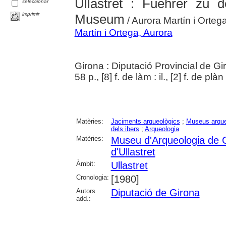
Ullastret : Fuehrer zu
seleccionar
imprimir
Museum
/ Aurora Martín i Orteg
Martín i Ortega, Aurora
Girona : Diputació Provincial de G
58 p., [8] f. de làm : il., [2] f. de plà
Matèries:
Jaciments arqueològics
;
Museus arque
dels ibers
;
Arqueologia
Matèries:
Museu d'Arqueologia de 
d'Ullastret
Àmbit:
Ullastret
Cronologia:
[1980]
Autors
Diputació de Girona
add.: