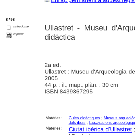
Enllaç permanent a aquest regis
8 / 98
Ullastret - Museu d'Arqu
seleccionar
imprimir
didàctica
2a ed.
Ullastret : Museu d'Arqueologia d
2005
44 p. : il., map., plàn. ; 30 cm
ISBN 8439367295
Matèries:
Guies didàctiques
;
Museus arqueològ
dels ibers
;
Excavacions arqueològiq
Matèries:
Ciutat ibèrica d'Ullastret