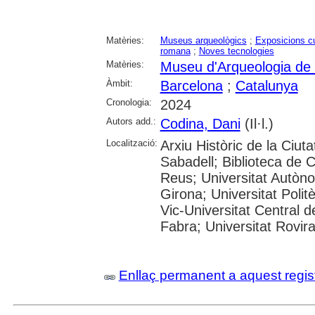
Matèries:
Museus arqueològics
;
Exposicions cu
romana
;
Noves tecnologies
Matèries:
Museu d'Arqueologia de
Àmbit:
Barcelona
;
Catalunya
Cronologia:
2024
Autors add.:
Codina, Dani
(Il·l.)
Localització:
Arxiu Històric de la Ciut
Sabadell; Biblioteca de 
Reus; Universitat Autòno
Girona; Universitat Polit
Vic-Universitat Central 
Fabra; Universitat Rovira i
Enllaç permanent a aquest regis