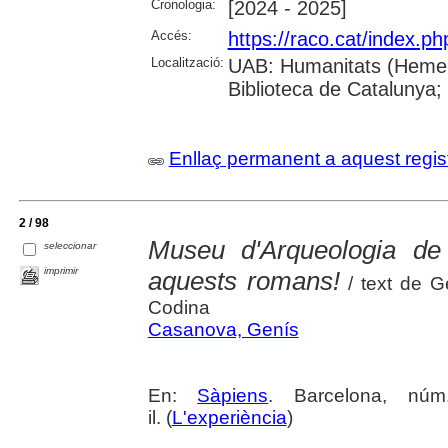
Cronologia:
[2024 - 2025]
Accés:
https://raco.cat/index.p
Localització:
UAB: Humanitats (Hemero
Biblioteca de Catalunya;
Enllaç permanent a aquest regis
2 / 98
Museu d'Arqueologia de
seleccionar
imprimir
aquests romans!
/ text de G
Codina
Casanova, Genís
En:
Sàpiens
. Barcelona, núm
il. (
L'experiència
)