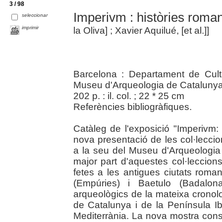
3 / 98
Imperivm : històries roma
seleccionar
imprimir
la Oliva] ; Xavier Aquilué, [et al.]]
Barcelona : Departament de Cult
Museu d'Arqueologia de Catalunya
202 p. : il. col. ; 22 * 25 cm
Referències bibliogràfiques.
Catàleg de l'exposició "Imperivm
nova presentació de les col·lecc
a la seu del Museu d'Arqueologi
major part d'aquestes col·leccion
fetes a les antigues ciutats rom
(Empúries) i Baetulo (Badalona
arqueològics de la mateixa cronolo
de Catalunya i de la Península Ibèr
Mediterrània. La nova mostra const