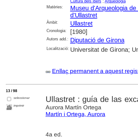
Cultura dels ibers
;
Arqueologia
Matèries:
Museu d'Arqueologia de
d'Ullastret
Àmbit:
Ullastret
Cronologia:
[1980]
Autors add.:
Diputació de Girona
Localització:
Universitat de Girona; Uni
Enllaç permanent a aquest regis
13 / 98
Ullastret : guía de las e
seleccionar
imprimir
Aurora Martín Ortega
Martín i Ortega, Aurora
4a ed.