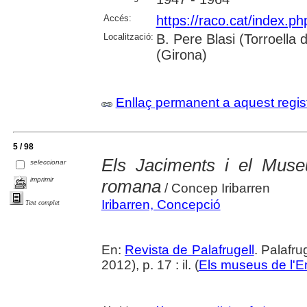
Accés:
https://raco.cat/index.ph
Localització:
B. Pere Blasi (Torroella 
(Girona)
Enllaç permanent a aquest regis
5 / 98
Els Jaciments i el Museu
seleccionar
imprimir
romana
/ Concep Iribarren
Iribarren, Concepció
Text complet
En:
Revista de Palafrugell
. Palafr
2012), p. 17 : il. (
Els museus de l'