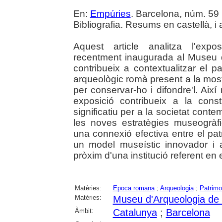
En:
Empúries
. Barcelona, núm. 59 (
Bibliografia. Resums en castellà, i 
Aquest article analitza l'expo
recentment inaugurada al Museu d
contribueix a contextualitzar el p
arqueològic romà present a la most
per conservar-ho i difondre'l. Aix
exposició contribueix a la const
significatiu per a la societat cont
les noves estratègies museogrà
una connexió efectiva entre el pat
un model museístic innovador i a
pròxim d'una institució referent en
Matèries:
Epoca romana
;
Arqueologia
;
Patrimon
Matèries:
Museu d'Arqueologia de
Àmbit:
Catalunya
;
Barcelona