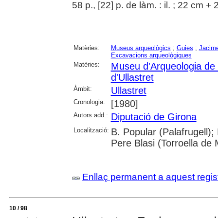
58 p., [22] p. de làm. : il. ; 22 cm + 
Matèries:
Museus arqueològics
;
Guies
;
Jacime
Excavacions arqueològiques
Matèries:
Museu d'Arqueologia de
d'Ullastret
Àmbit:
Ullastret
Cronologia:
[1980]
Autors add.:
Diputació de Girona
Localització:
B. Popular (Palafrugell);
Pere Blasi (Torroella de 
Enllaç permanent a aquest regis
10 / 98