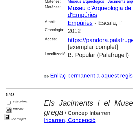
Matèries:
Museus arqueològics
;
Jaciments arq
Matèries:
Museu d'Arqueologia de
d'Empúries
Àmbit:
Empúries
- Escala, l'
Cronologia:
2012
Accés:
https://pandora.palafru
[exemplar complet]
Localització:
B. Popular (Palafrugell)
Enllaç permanent a aquest regis
6 / 98
Els Jaciments i el Museu
seleccionar
imprimir
grega
/ Concep Iribarren
Iribarren, Concepció
Text complet