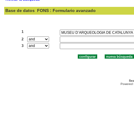
Base de datos
FONS : Formulario avanzado
Buscar:
1
2
3
Sea
Powered