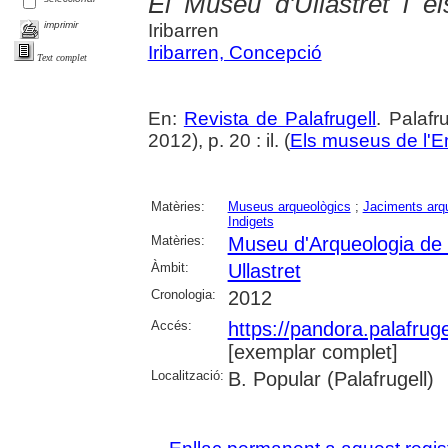
El Museu d'Ullastret i el
imprimir
Iribarren
Iribarren, Concepció
Text complet
En:
Revista de Palafrugell
. Palaf
2012), p. 20 : il. (
Els museus de l'
Matèries:
Museus arqueològics
;
Jaciments arq
Indigets
Matèries:
Museu d'Arqueologia de
Àmbit:
Ullastret
Cronologia:
2012
Accés:
https://pandora.palafru
[exemplar complet]
Localització:
B. Popular (Palafrugell)