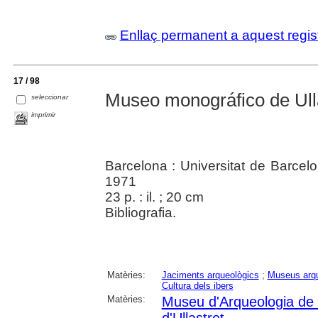
Enllaç permanent a aquest regis
17 / 98
Museo monográfico de Ull
seleccionar
imprimir
Barcelona : Universitat de Barcelon
1971
23 p. : il. ; 20 cm
Bibliografia.
Matèries:
Jaciments arqueològics
;
Museus arqu
Cultura dels ibers
Matèries:
Museu d'Arqueologia de
d'Ullastret