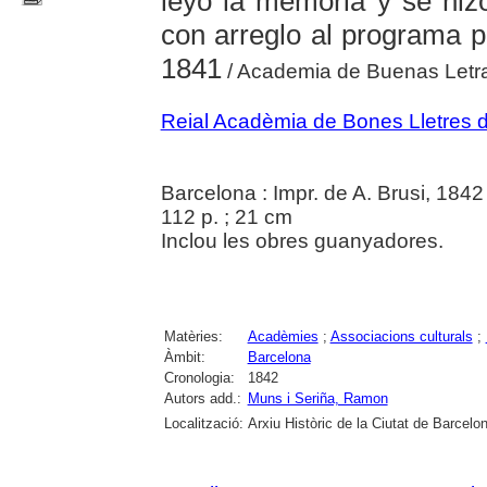
leyó la memoria y se hiz
con arreglo al programa p
1841
/ Academia de Buenas Letr
Reial Acadèmia de Bones Lletres 
Barcelona : Impr. de A. Brusi, 1842
112 p. ; 21 cm
Inclou les obres guanyadores.
Matèries:
Acadèmies
;
Associacions culturals
;
Àmbit:
Barcelona
Cronologia:
1842
Autors add.:
Muns i Seriña, Ramon
Localització:
Arxiu Històric de la Ciutat de Barcelo