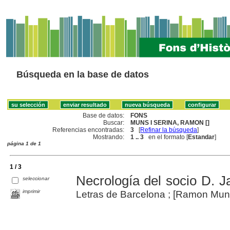
Búsqueda en la base de datos
Base de datos:
FONS
Buscar:
MUNS I SERINA, RAMON []
Referencias encontradas:
3
[
Refinar la búsqueda
]
Mostrando:
1 .. 3
en el formato [
Estandar
]
página 1 de 1
1 / 3
Necrología del socio D. J
seleccionar
imprimir
Letras de Barcelona ; [Ramon Muns