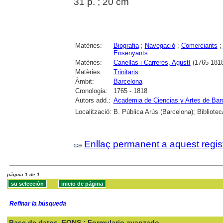
31 p. ; 20 cm
Matèries:
Biografia
;
Navegació
;
Comerciants
;
Ensenyants
Matèries:
Canellas i Carreres, Agustí
(1765-181
Matèries:
Trinitaris
Àmbit:
Barcelona
Cronologia:
1765 - 1818
Autors add.:
Academia de Ciencias y Artes de Bar
Localització:
B. Pública Arús (Barcelona); Bibliote
Enllaç permanent a aquest regis
página 1 de 1
Refinar la búsqueda
Base de datos
FONS : Formulario avanzado