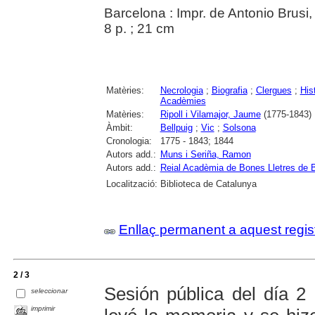
Barcelona : Impr. de Antonio Brusi
8 p. ; 21 cm
Matèries:
Necrologia
;
Biografia
;
Clergues
;
His
Acadèmies
Matèries:
Ripoll i Vilamajor, Jaume
(1775-1843)
Àmbit:
Bellpuig
;
Vic
;
Solsona
Cronologia:
1775 - 1843; 1844
Autors add.:
Muns i Seriña, Ramon
Autors add.:
Reial Acadèmia de Bones Lletres de 
Localització:
Biblioteca de Catalunya
Enllaç permanent a aquest regis
2 / 3
Sesión pública del día 2
seleccionar
imprimir