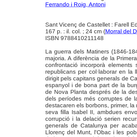
Ferrando i Roig, Antoni
Sant Vicenç de Castellet : Farell E
167 p. : il. col. ; 24 cm (
Morral del 
ISBN 9788410211148
La guerra dels Matiners (1846-18
majoria. A diferència de la Prime
confrontació incorporà elements 
republicans per col·laborar en la l
dirigit pels capitans generals de C
espanyol i de bona part de la bu
de Nova Planta després de la des
dels períodes més corruptes de la
destacaren els borbons, primer, la 
seva filla Isabel II, ambdues en
corrupció i la delació serien rec
generals de Catalunya per acaba
Llorenç del Munt, l'Obac i les pob