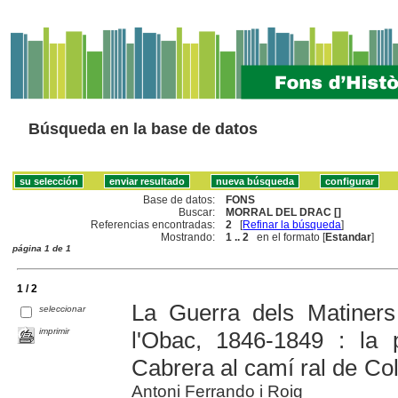
Búsqueda en la base de datos
Base de datos:
FONS
Buscar:
MORRAL DEL DRAC []
Referencias encontradas:
2
[
Refinar la búsqueda
]
Mostrando:
1 .. 2
en el formato [
Estandar
]
página 1 de 1
1 / 2
La Guerra dels Matiners
seleccionar
imprimir
l'Obac, 1846-1849 : la 
Cabrera al camí ral de Co
Antoni Ferrando i Roig