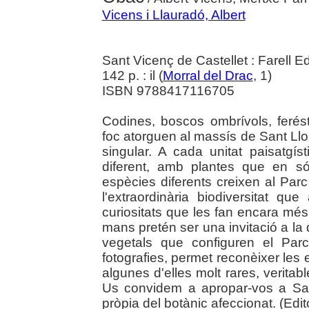
Vicens i Llauradó, Albert
Sant Vicenç de Castellet : Farell E
142 p. : il (
Morral del Drac
, 1)
ISBN 9788417116705
Codines, boscos ombrívols, ferés
foc atorguen al massís de Sant Llo
singular. A cada unitat paisatgí
diferent, amb plantes que en són
espècies diferents creixen al Parc
l'extraordinària biodiversitat qu
curiositats que les fan encara més 
mans pretén ser una invitació a la
vegetals que configuren el Parc
fotografies, permet reconèixer les 
algunes d'elles molt rares, veritab
Us convidem a apropar-vos a San
pròpia del botànic afeccionat. (Edito