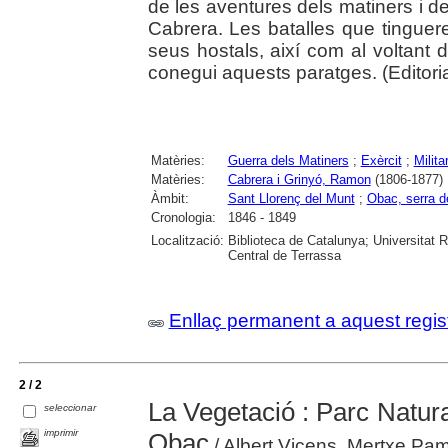
de les aventures dels matiners i d
Cabrera. Les batalles que tinguere
seus hostals, així com al voltant 
conegui aquests paratges. (Editoria
Matèries:
Guerra dels Matiners
;
Exèrcit
;
Milita
Matèries:
Cabrera i Grinyó, Ramon
(1806-1877)
Àmbit:
Sant Llorenç del Munt
;
Obac, serra de
Cronologia:
1846 - 1849
Localització:
Biblioteca de Catalunya; Universitat R
Central de Terrassa
Enllaç permanent a aquest regis
2 / 2
La Vegetació : Parc Natura
seleccionar
imprimir
Obac
/ Albert Vicens, Mertxe Pa