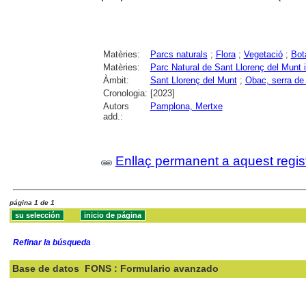
Matèries:
Parcs naturals
;
Flora
;
Vegetació
;
Bot
Matèries:
Parc Natural de Sant Llorenç del Munt i
Àmbit:
Sant Llorenç del Munt
;
Obac, serra de 
Cronologia:
[2023]
Autors
Pamplona, Mertxe
add.:
Enllaç permanent a aquest regis
página 1 de 1
Refinar la búsqueda
Base de datos
FONS : Formulario avanzado
Buscar: