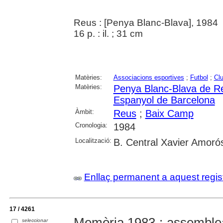
Reus : [Penya Blanc-Blava], 1984
16 p. : il. ; 31 cm
Matèries:
Associacions esportives
;
Futbol
;
Clu
Matèries:
Penya Blanc-Blava de R
Espanyol de Barcelona
Àmbit:
Reus
;
Baix Camp
Cronologia:
1984
Localització:
B. Central Xavier Amoró
Enllaç permanent a aquest regis
17 / 4261
Memòria 1983 : assemblea 
seleccionar