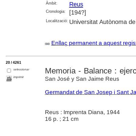
Àmbit:
Reus
Cronologia:
[194?]
Localització:
Universitat Autònoma de
Enllaç permanent a aquest regis
20 / 4261
Memoria - Balance : ejerc
seleccionar
imprimir
San José y San Jaime Reus
Germandat de San Josep i Sant 
Reus : Imprenta Diana, 1944
16 p. ; 21 cm