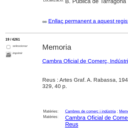
Localització:
B. Pública de Tarragona
Enllaç permanent a aquest regis
19 / 4261
Memoria
seleccionar
imprimir
Cambra Oficial de Comerç, Indústr
Reus : Artes Graf. A. Rabassa, 19
329, 40 p.
Matèries:
Cambres de comerç i indústria
;
Memò
Matèries:
Cambra Oficial de Comerç
Reus