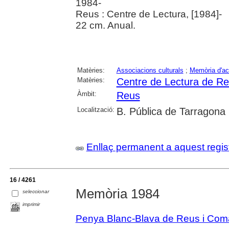
1984-
Reus : Centre de Lectura, [1984]-
22 cm. Anual.
Matèries:
Associacions culturals
;
Memòria d'act
Matèries:
Centre de Lectura de R
Àmbit:
Reus
Localització:
B. Pública de Tarragona
Enllaç permanent a aquest regis
16 / 4261
Memòria 1984
seleccionar
imprimir
Penya Blanc-Blava de Reus i Com