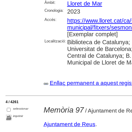
Àmbit:
Lloret de Mar
Cronologia:
2023
Accés:
https://www.lloret.cat/ca
municipal/fitxers/sesmon
[Exemplar complet]
Localització:
Biblioteca de Catalunya;
Universitat de Barcelona;
Central de Catalunya; B.
Municipal de Lloret de M
Enllaç permanent a aquest regis
4 / 4261
Memòria 97
seleccionar
/ Ajuntament de R
imprimir
Ajuntament de Reus
.