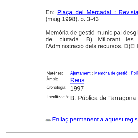
En:
Plaça del Mercadal : Revist
(maig 1998), p. 3-43
Memòria de gestió municipal desglo
del ciutadà. B) Millorant les 
l'Administració dels recursos. D)El 
Matèries:
Ajuntament
;
Memòria de gestió
;
Polí
Àmbit:
Reus
Cronologia:
1997
Localització:
B. Pública de Tarragona
Enllaç permanent a aquest regis