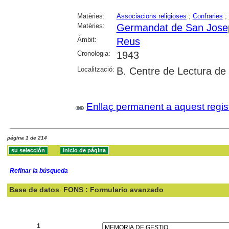
Matèries:
Associacions religioses
;
Confraries
;
Matèries:
Germandat de San Jose
Àmbit:
Reus
Cronologia:
1943
Localització:
B. Centre de Lectura de
Enllaç permanent a aquest regis
página 1 de 214
Refinar la búsqueda
Base de datos
FONS : Formulario avanzado
Buscar:
1