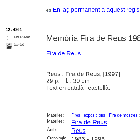
Enllaç permanent a aquest regis
12 / 4261
Memòria Fira de Reus 19
seleccionar
imprimir
Fira de Reus
.
Reus : Fira de Reus, [1997]
29 p. : il. ; 30 cm
Text en català i castellà.
Matèries:
Fires i exposicions
;
Fira de mostres
Matèries:
Fira de Reus
Àmbit:
Reus
Cronologia:
1986 - 1996