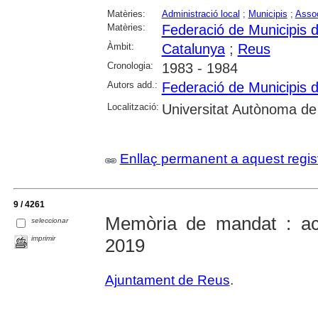
Matèries:
Administració local
;
Municipis
;
Asso
Matèries:
Federació de Municipis 
Àmbit:
Catalunya
;
Reus
Cronologia:
1983 - 1984
Autors add.:
Federació de Municipis 
Localització:
Universitat Autònoma de
Enllaç permanent a aquest regis
9 / 4261
Memòria de mandat : ac
seleccionar
imprimir
2019
Ajuntament de Reus
.