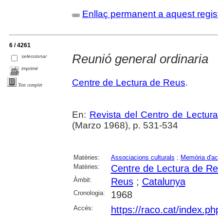
Enllaç permanent a aquest regis
6 / 4261
Reunió general ordinaria
seleccionar
imprimir
Centre de Lectura de Reus
.
Text complet
En:
Revista del Centro de Lectur
(Marzo 1968), p. 531-534
Matèries:
Associacions culturals
;
Memòria d'act
Matèries:
Centre de Lectura de R
Àmbit:
Reus
;
Catalunya
Cronologia:
1968
Accés:
https://raco.cat/index.p