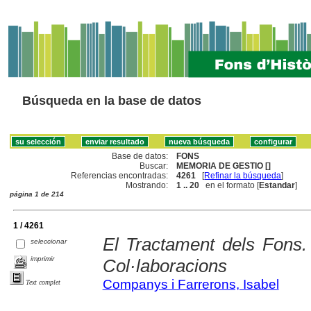
Búsqueda en la base de datos
Base de datos:
FONS
Buscar:
MEMORIA DE GESTIO []
Referencias encontradas:
4261
[
Refinar la búsqueda
]
Mostrando:
1 .. 20
en el formato [
Estandar
]
página 1 de 214
1 / 4261
El Tractament dels Fons. 
seleccionar
imprimir
Col·laboracions
Companys i Farrerons, Isabel
Text complet