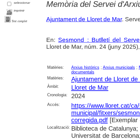
Memòria del Servei d'Arxi
seleccionar
imprimir
Ajuntament de Lloret de Mar
. Serve
Text complet
En:
Sesmond : Butlletí del Serve
Lloret de Mar, núm. 24 (juny 2025), p
Matèries:
Arxius històrics
;
Arxius municipals
;
documentals
Matèries:
Ajuntament de Lloret de
Àmbit:
Lloret de Mar
Cronologia:
2024
Accés:
https://www.lloret.cat/ca
municipal/fitxers/sesmo
corregida.pdf
[Exemplar 
Localització:
Biblioteca de Catalunya;
Universitat de Barcelona;