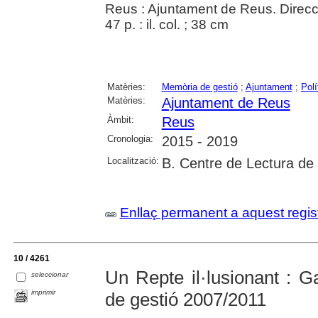
Reus : Ajuntament de Reus. Direc
47 p. : il. col. ; 38 cm
Matèries:
Memòria de gestió
;
Ajuntament
;
Polí
Matèries:
Ajuntament de Reus
Àmbit:
Reus
Cronologia:
2015 - 2019
Localització:
B. Centre de Lectura de
Enllaç permanent a aquest regis
10 / 4261
Un Repte il·lusionant : 
seleccionar
imprimir
de gestió 2007/2011