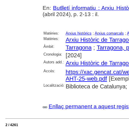
En:
Butlletí informatiu : Arxiu His
(abril 2024), p. 2-13 : il.
Matèries:
Arxius històrics
;
Arxius comarcals
;
A
Matèries:
Arxiu Històric de Tarrag
Àmbit:
Tarragona
;
Tarragona, p
Cronologia:
[2024]
Autors add.:
Arxiu Històric de Tarrag
Accés:
https://xac.gencat.cat/w
AHT-25-web.pdf
[Exempl
Localització:
Biblioteca de Catalunya; U
Enllaç permanent a aquest regis
2 / 4261