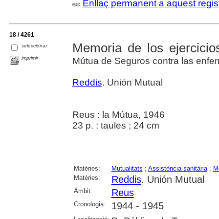
Enllaç permanent a aquest regis
18 / 4261
Memoria de los ejercici
seleccionar
imprimir
Mútua de Seguros contra las enf
Reddis
. Unión Mutual
Reus : la Mútua, 1946
23 p. : taules ; 24 cm
Matèries:
Mutualitats
;
Assistència sanitària
;
M
Matèries:
Reddis
. Unión Mutual
Àmbit:
Reus
Cronologia:
1944 - 1945