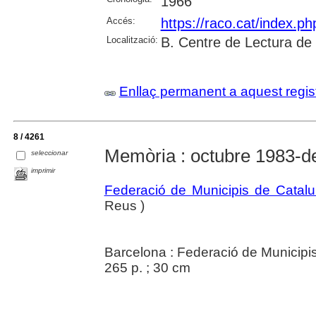
1966
Accés:
https://raco.cat/index.p
Localització:
B. Centre de Lectura de
Enllaç permanent a aquest regis
8 / 4261
Memòria : octubre 1983-
seleccionar
imprimir
Federació de Municipis de Catal
Reus )
Barcelona : Federació de Municipi
265 p. ; 30 cm