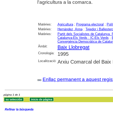
l'agricultura a la comarca.
Matèries:
Agricultura
;
Programa electoral
;
Polí
Matèries:
Hernàndez, Anna
;
Tejedor i Ballester
Matèries:
Partit dels Socialistes de Catalun
Catalunya-Els Verds : IC-Els Verds
;
Convergència Democràtica de Catalu
Àmbit:
Baix Llobregat
Cronologia:
1995
Localització:
Arxiu Comarcal del Baix 
Enllaç permanent a aquest regis
página 1 de 1
Refinar la búsqueda