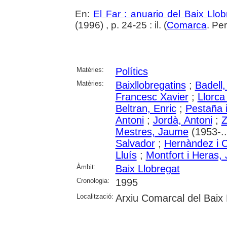
En:
El Far : anuario del Baix Llob
(1996) , p. 24-25 : il. (
Comarca
. Pe
Matèries:
Polítics
Matèries:
Baixllobregatins
;
Badell
Francesc Xavier
;
Llorca
Beltran, Enric
;
Pestaña 
Antoni
;
Jordà, Antoni
;
Z
Mestres, Jaume
(1953-..
Salvador
;
Hernàndez i C
Lluís
;
Montfort i Heras,
Àmbit:
Baix Llobregat
Cronologia:
1995
Localització:
Arxiu Comarcal del Baix 