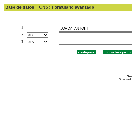
Base de datos
FONS : Formulario avanzado
Buscar:
1
2
3
Sea
Powered