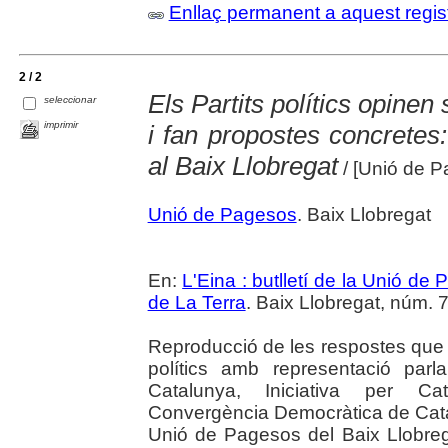
Enllaç permanent a aquest regis
2 / 2
Els Partits polítics opinen 
seleccionar
imprimir
i fan propostes concretes:
al Baix Llobregat
/ [Unió de P
Unió de Pagesos
. Baix Llobregat
En:
L'Eina : butlletí de la Unió d
de La Terra
. Baix Llobregat, núm. 
Reproducció de les respostes que e
polítics amb representació parla
Catalunya, Iniciativa per Ca
Convergència Democràtica de Cata
Unió de Pagesos del Baix Llobrega