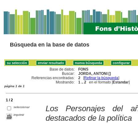
Búsqueda en la base de datos
Base de datos:
FONS
Buscar:
JORDA, ANTONI []
Referencias encontradas:
2
[
Refinar la búsqueda
]
Mostrando:
1 .. 2
en el formato [
Estandar
]
página 1 de 1
1 / 2
Los Personajes del a
seleccionar
imprimir
destacados de la política