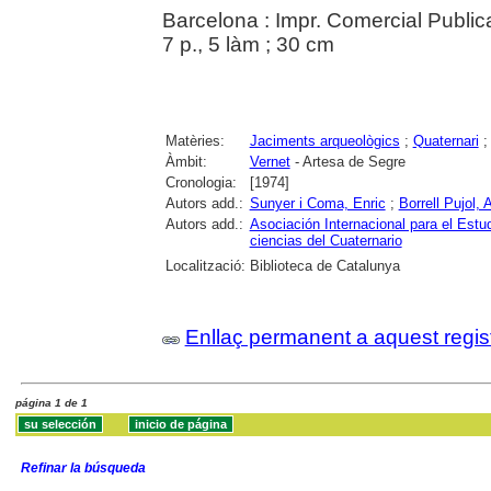
Barcelona : Impr. Comercial Public
7 p., 5 làm ; 30 cm
Matèries:
Jaciments arqueològics
;
Quaternari
Àmbit:
Vernet
- Artesa de Segre
Cronologia:
[1974]
Autors add.:
Sunyer i Coma, Enric
;
Borrell Pujol, 
Autors add.:
Asociación Internacional para el Estu
ciencias del Cuaternario
Localització:
Biblioteca de Catalunya
Enllaç permanent a aquest regis
página 1 de 1
Refinar la búsqueda