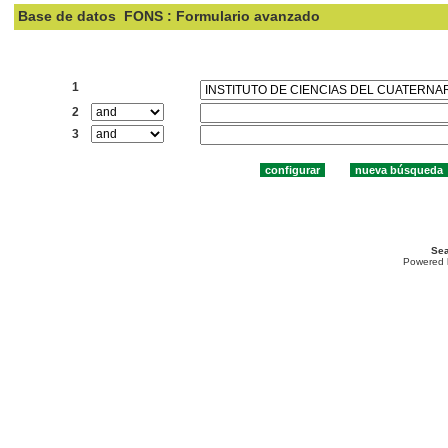
Base de datos
FONS : Formulario avanzado
Buscar:
1
2
3
Sea
Powered