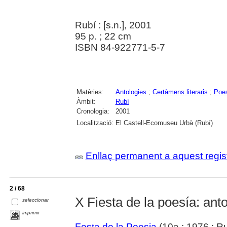
Rubí : [s.n.], 2001
95 p. ; 22 cm
ISBN 84-922771-5-7
Matèries:
Antologies
;
Certàmens literaris
;
Poe
Àmbit:
Rubí
Cronologia:
2001
Localització:
El Castell-Ecomuseu Urbà (Rubí)
Enllaç permanent a aquest regis
2 / 68
X Fiesta de la poesía: ant
seleccionar
imprimir
Festa de la Poesia
(10a : 1976 : Ru