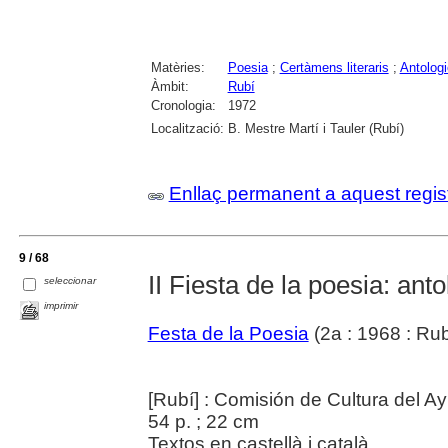
Matèries:
Poesia
;
Certàmens literaris
;
Antolog
Àmbit:
Rubí
Cronologia:
1972
Localització:
B. Mestre Martí i Tauler (Rubí)
Enllaç permanent a aquest regis
9 / 68
II Fiesta de la poesia: an
seleccionar
imprimir
Festa de la Poesia
(2a : 1968 : Rub
[Rubí] : Comisión de Cultura del 
54 p. ; 22 cm
Textos en castellà i català.