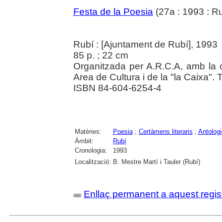
Festa de la Poesia
(27a : 1993 : Ru
Rubí : [Ajuntament de Rubí], 1993
85 p. ; 22 cm
Organitzada per A.R.C.A, amb la c
Area de Cultura i de la "la Caixa". T
ISBN 84-604-6254-4
Matèries:
Poesia
;
Certàmens literaris
;
Antolog
Àmbit:
Rubí
Cronologia:
1993
Localització:
B. Mestre Martí i Tauler (Rubí)
Enllaç permanent a aquest regis