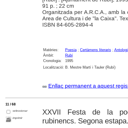
91 p. ; 22 cm
Organitzada per A.R.C.A., amb la 
Area de Cultura i de "la Caixa". Tex
ISBN 84-605-2894-4
Matèries:
Poesia
;
Certàmens literaris
;
Antolog
Àmbit:
Rubí
Cronologia:
1995
Localització:
B. Mestre Martí i Tauler (Rubí)
Enllaç permanent a aquest regis
11 / 68
XXVII Festa de la poe
seleccionar
imprimir
rubinencs. Segona estapa