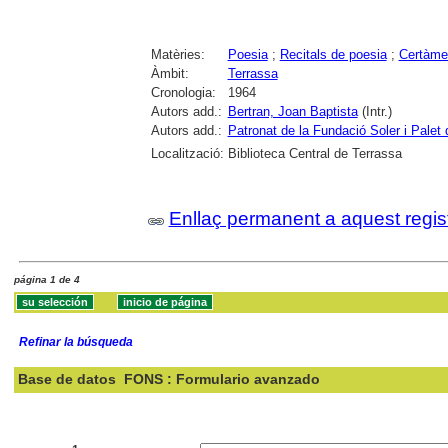
Matèries:
Poesia
;
Recitals de poesia
;
Certàmen
Àmbit:
Terrassa
Cronologia:
1964
Autors add.:
Bertran, Joan Baptista
(Intr.)
Autors add.:
Patronat de la Fundació Soler i Palet
Localització:
Biblioteca Central de Terrassa
Enllaç permanent a aquest regis
página 1 de 4
Refinar la búsqueda
Base de datos
FONS : Formulario avanzado
Buscar: