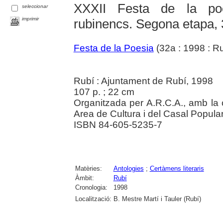
XXXII Festa de la poe
seleccionar
imprimir
rubinencs. Segona etapa,
Festa de la Poesia
(32a : 1998 : Ru
Rubí : Ajuntament de Rubí, 1998
107 p. ; 22 cm
Organitzada per A.R.C.A., amb la 
Area de Cultura i del Casal Popular.
ISBN 84-605-5235-7
Matèries:
Antologies
;
Certàmens literaris
Àmbit:
Rubí
Cronologia:
1998
Localització:
B. Mestre Martí i Tauler (Rubí)