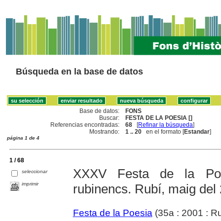
Búsqueda en la base de datos
Base de datos:
FONS
Buscar:
FESTA DE LA POESIA []
Referencias encontradas:
68
[
Refinar la búsqueda
]
Mostrando:
1 .. 20
en el formato [
Estandar
]
página 1 de 4
1 / 68
XXXV Festa de la Poe
seleccionar
imprimir
rubinencs. Rubí, maig del
Festa de la Poesia
(35a : 2001 : Ru