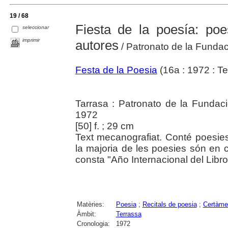
19 / 68
Fiesta de la poesía: poe
seleccionar
imprimir
autores
/ Patronato de la Fundaci
Festa de la Poesia
(16a : 1972 : Te
Tarrasa : Patronato de la Fundaci
1972
[50] f. ; 29 cm
Text mecanografiat. Conté poesies.
la majoria de les poesies són en ca
consta "Año Internacional del Libro
Matèries:
Poesia
;
Recitals de poesia
;
Certàmen
Àmbit:
Terrassa
Cronologia:
1972