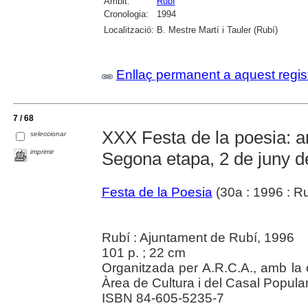
Àmbit:
Rubí
Cronologia:
1994
Localització:
B. Mestre Martí i Tauler (Rubí)
Enllaç permanent a aquest regis
7 / 68
XXX Festa de la poesia: a
seleccionar
imprimir
Segona etapa, 2 de juny d
Festa de la Poesia
(30a : 1996 : Ru
Rubí : Ajuntament de Rubí, 1996
101 p. ; 22 cm
Organitzada per A.R.C.A., amb la 
Àrea de Cultura i del Casal Popular.
ISBN 84-605-5235-7