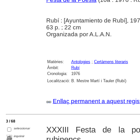
Rubí : [Ayuntamiento de Rubí], 19
63 p. ; 22 cm
Organizada por A.L.A.N.
Matèries:
Antologies
;
Certàmens literaris
Àmbit:
Rubí
Cronologia:
1976
Localització:
B. Mestre Martí i Tauler (Rubí)
Enllaç permanent a aquest regis
3 / 68
XXXIII Festa de la po
seleccionar
imprimir
rubinencs