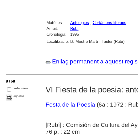
Matèries:
Antologies
;
Certàmens literaris
Àmbit:
Rubí
Cronologia:
1996
Localització:
B. Mestre Martí i Tauler (Rubí)
Enllaç permanent a aquest regis
8 / 68
VI Fiesta de la poesia: an
seleccionar
imprimir
Festa de la Poesia
(6a : 1972 : Rub
[Rubí] : Comisión de Cultura del 
76 p. ; 22 cm