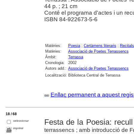
44 p. ; 21 cm
Conté el programa d'actes i un rec
ISBN 84-922673-5-6
Matèries:
Poesia
;
Certàmens literaris
;
Recital
Matèries:
Associació de Poetes Terrassencs
Àmbit:
Terrassa
Cronologia:
2002
Autors add.:
Associació de Poetes Terrassencs
Localització:
Biblioteca Central de Terrassa
Enllaç permanent a aquest regis
18 / 68
Festa de la Poesia: recu
seleccionar
imprimir
terrassencs ; amb introducció de F