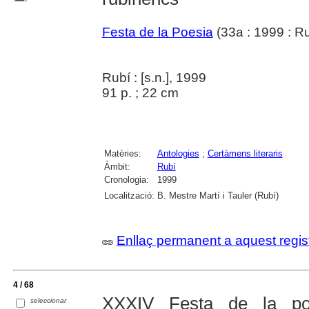
Festa de la Poesia
(33a : 1999 : Ru
Rubí : [s.n.], 1999
91 p. ; 22 cm
Matèries:
Antologies
;
Certàmens literaris
Àmbit:
Rubí
Cronologia:
1999
Localització:
B. Mestre Martí i Tauler (Rubí)
Enllaç permanent a aquest regis
4 / 68
XXXIV Festa de la poe
seleccionar