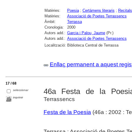
Matèries:
Poesia
;
Certàmens literaris
;
Recital
Matèries:
Associació de Poetes Terrassencs
Àmbit:
Terrassa
Cronologia:
2000
Autors add.:
Garcia i Palou, Jaume
(Pr.)
Autors add.:
Associació de Poetes Terrassencs
Localització:
Biblioteca Central de Terrassa
Enllaç permanent a aquest regis
17 / 68
46a Festa de la Poesi
seleccionar
imprimir
Terrassencs
Festa de la Poesia
(46a : 2002 : Te
Terrassa : Associació de Poetes T