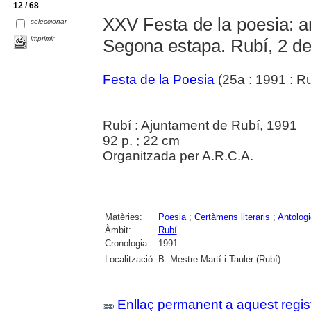
12 / 68
XXV Festa de la poesia: a
seleccionar
imprimir
Segona estapa. Rubí, 2 de
Festa de la Poesia
(25a : 1991 : Ru
Rubí : Ajuntament de Rubí, 1991
92 p. ; 22 cm
Organitzada per A.R.C.A.
Matèries:
Poesia
;
Certàmens literaris
;
Antolog
Àmbit:
Rubí
Cronologia:
1991
Localització:
B. Mestre Martí i Tauler (Rubí)
Enllaç permanent a aquest regis