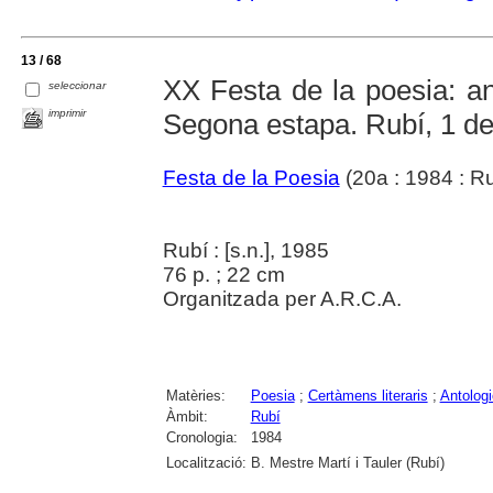
13 / 68
XX Festa de la poesia: an
seleccionar
imprimir
Segona estapa. Rubí, 1 de
Festa de la Poesia
(20a : 1984 : Ru
Rubí : [s.n.], 1985
76 p. ; 22 cm
Organitzada per A.R.C.A.
Matèries:
Poesia
;
Certàmens literaris
;
Antolog
Àmbit:
Rubí
Cronologia:
1984
Localització:
B. Mestre Martí i Tauler (Rubí)