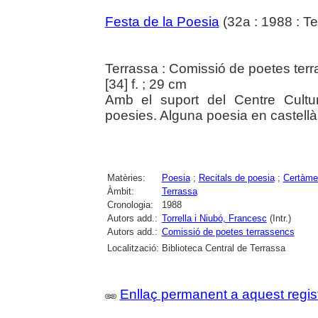
Festa de la Poesia
(32a : 1988 : Te
Terrassa : Comissió de poetes ter
[34] f. ; 29 cm
Amb el suport del Centre Cultu
poesies. Alguna poesia en castellà
Matèries:
Poesia
;
Recitals de poesia
;
Certàmen
Àmbit:
Terrassa
Cronologia:
1988
Autors add.:
Torrella i Niubó, Francesc
(Intr.)
Autors add.:
Comissió de poetes terrassencs
Localització:
Biblioteca Central de Terrassa
Enllaç permanent a aquest regis