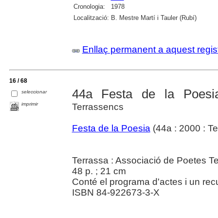
Cronologia:
1978
Localització:
B. Mestre Martí i Tauler (Rubí)
Enllaç permanent a aquest regis
16 / 68
44a Festa de la Poesi
seleccionar
imprimir
Terrassencs
Festa de la Poesia
(44a : 2000 : Te
Terrassa : Associació de Poetes T
48 p. ; 21 cm
Conté el programa d'actes i un rec
ISBN 84-922673-3-X