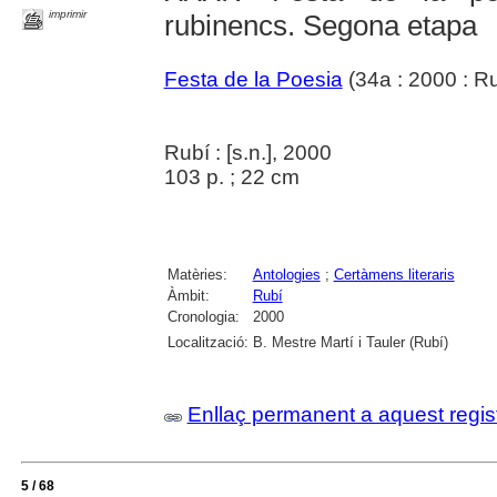
imprimir
rubinencs. Segona etapa
Festa de la Poesia
(34a : 2000 : Ru
Rubí : [s.n.], 2000
103 p. ; 22 cm
Matèries:
Antologies
;
Certàmens literaris
Àmbit:
Rubí
Cronologia:
2000
Localització:
B. Mestre Martí i Tauler (Rubí)
Enllaç permanent a aquest regis
5 / 68