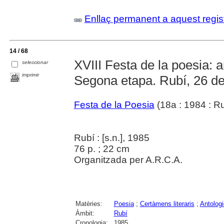
Enllaç permanent a aquest regis
14 / 68
XVIII Festa de la poesia: 
seleccionar
imprimir
Segona etapa. Rubí, 26 d
Festa de la Poesia
(18a : 1984 : Ru
Rubí : [s.n.], 1985
76 p. ; 22 cm
Organitzada per A.R.C.A.
Matèries:
Poesia
;
Certàmens literaris
;
Antolog
Àmbit:
Rubí
Cronologia:
1985