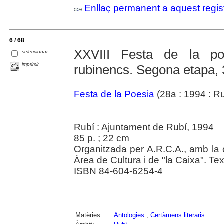
Enllaç permanent a aquest regis
6 / 68
XXVIII Festa de la po
seleccionar
imprimir
rubinencs. Segona etapa,
Festa de la Poesia
(28a : 1994 : Ru
Rubí : Ajuntament de Rubí, 1994
85 p. ; 22 cm
Organitzada per A.R.C.A., amb la 
Àrea de Cultura i de "la Caixa". Tex
ISBN 84-604-6254-4
Matèries:
Antologies
;
Certàmens literaris