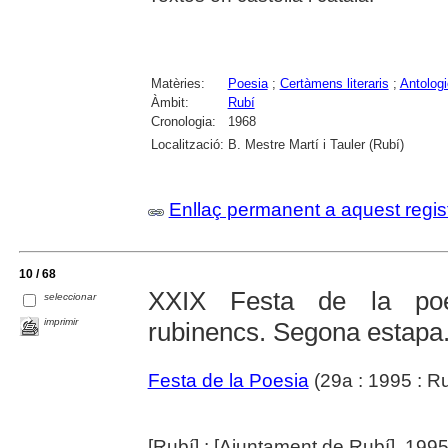
Matèries:
Poesia
;
Certàmens literaris
;
Antolog
Àmbit:
Rubí
Cronologia:
1968
Localització:
B. Mestre Martí i Tauler (Rubí)
Enllaç permanent a aquest regis
10 / 68
XXIX Festa de la poe
seleccionar
imprimir
rubinencs. Segona estapa
Festa de la Poesia
(29a : 1995 : Ru
[Rubí] : [Ajuntament de Rubí], 199