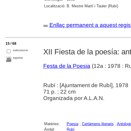
Localització:
B. Mestre Martí i Tauler (Rubí)
Enllaç permanent a aquest regis
15 / 68
XII Fiesta de la poesía: a
seleccionar
imprimir
Festa de la Poesia
(12a : 1978 : Ru
Rubí : [Ajuntament de Rubí], 1978
71 p. ; 22 cm
Organizada por A.L.A.N.
Matèries:
Poesia
;
Certàmens literaris
;
Antolog
Àmbit:
Rubí