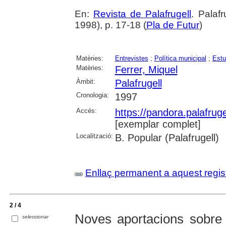
En:
Revista de Palafrugell
. Palaf
1998), p. 17-18 (
Pla de Futur
)
Matèries:
Entrevistes
;
Política municipal
;
Estu
Matèries:
Ferrer, Miquel
Àmbit:
Palafrugell
Cronologia:
1997
Accés:
https://pandora.palafru
[exemplar complet]
Localització:
B. Popular (Palafrugell)
Enllaç permanent a aquest regis
2 / 4
Noves aportacions sobre l
seleccionar