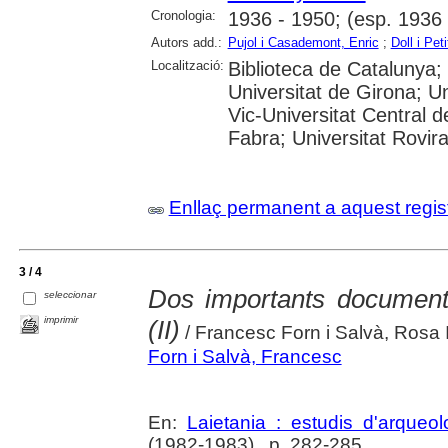
Cronologia:
1936 - 1950; (esp. 1936 
Autors add.:
Pujol i Casademont, Enric
;
Doll i Pet
Localització:
Biblioteca de Catalunya;
Universitat de Girona; Un
Vic-Universitat Central 
Fabra; Universitat Rovira 
Enllaç permanent a aquest regis
3 / 4
Dos importants document
seleccionar
imprimir
(II)
/ Francesc Forn i Salvà, Rosa I
Forn i Salvà, Francesc
En:
Laietania : estudis d'arqueo
(1982-1983) , p. 282-285