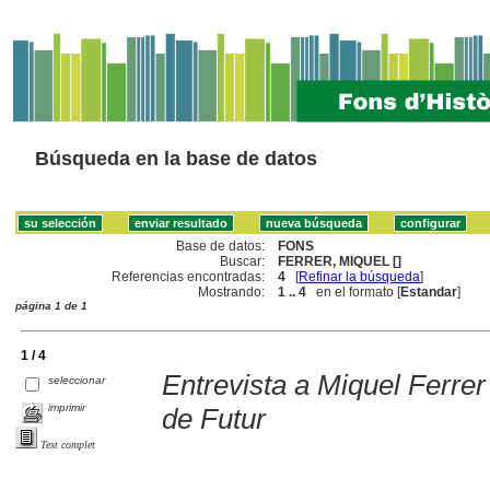
Búsqueda en la base de datos
Base de datos:
FONS
Buscar:
FERRER, MIQUEL []
Referencias encontradas:
4
[
Refinar la búsqueda
]
Mostrando:
1 .. 4
en el formato [
Estandar
]
página 1 de 1
1 / 4
Entrevista a Miquel Ferrer
seleccionar
imprimir
de Futur
Text complet