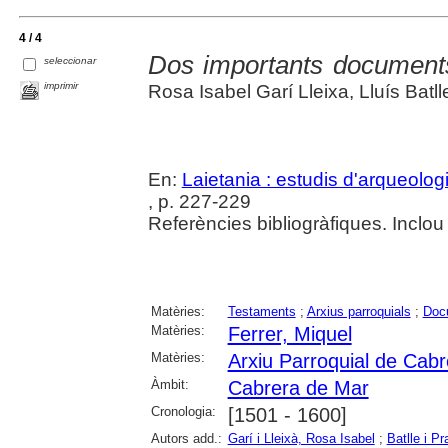
4 / 4
Dos importants document
seleccionar
imprimir
Rosa Isabel Garí Lleixa, Lluís Batlle
En:
Laietania : estudis d'arqueolo
, p. 227-229
Referències bibliogràfiques. Inclou
Matèries:
Testaments
;
Arxius parroquials
;
Doc
Matèries:
Ferrer, Miquel
Matèries:
Arxiu Parroquial de Cab
Àmbit:
Cabrera de Mar
Cronologia:
[1501 - 1600]
Autors add.:
Garí i Lleixà, Rosa Isabel
;
Batlle i Pr