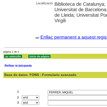
Localització:
Biblioteca de Catalunya
Universitat de Barcelona;
de Lleida; Universitat P
Virgili
Enllaç permanent a aquest regis
página 1 de 1
Refinar la búsqueda
Base de datos
FONS : Formulario avanzado
Buscar:
1
2
3