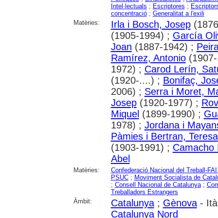
Intel·lectuals
;
Escriptores
;
Escriptor
concentració
;
Generalitat a l'exili
Matèries:
Irla i Bosch, Josep
(1876
(1905-1994) ;
García Oli
Joan
(1887-1942) ;
Peira
Ramírez, Antonio
(1907-
1972) ;
Carod Lerín, Sat
(1920-....) ;
Bonifaç, Jos
2006) ;
Serra i Moret, M
Josep
(1920-1977) ;
Rov
Miquel
(1899-1990) ;
Gu
1978) ;
Jordana i Mayan
Pàmies i Bertran, Teresa
(1903-1991) ;
Camacho 
Abel
Matèries:
Confederació Nacional del Treball-FAI
PSUC
;
Moviment Socialista de Cata
;
Consell Nacional de Catalunya
;
Com
Treballadors Estrangers
Àmbit:
Catalunya
;
Gènova
- Ità
Catalunya Nord