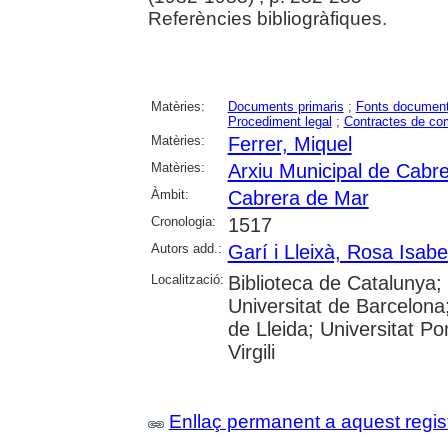
Referències bibliogràfiques.
Matèries:
Documents primaris
;
Fonts document
Procediment legal
;
Contractes de co
Matèries:
Ferrer, Miquel
Matèries:
Arxiu Municipal de Cabr
Àmbit:
Cabrera de Mar
Cronologia:
1517
Autors add.:
Garí i Lleixà, Rosa Isabe
Localització:
Biblioteca de Catalunya
Universitat de Barcelona;
de Lleida; Universitat P
Virgili
Enllaç permanent a aquest regis