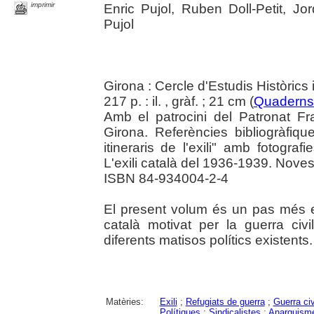
imprimir
Enric Pujol, Ruben Doll-Petit, Jord
Pujol
Girona : Cercle d'Estudis Històrics
217 p. : il. , gràf. ; 21 cm (
Quaderns 
Amb el patrocini del Patronat F
Girona. Referències bibliogràfiques
itineraris de l'exili" amb fotograf
L'exili català del 1936-1939. Nove
ISBN 84-934004-2-4
El present volum és un pas més en 
català motivat per la guerra civi
diferents matisos polítics existents.
Matèries:
Exili
;
Refugiats de guerra
;
Guerra ci
Polítiques
;
Sindicalistes
;
Anarquism