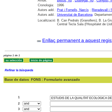
Àmbit:
Besòs, riu
;
Llobregat, riu
;
Congost, r
Cronologia:
1996
Autors add.:
Prat i Fornells, Narcís
;
Rieradevall i 
Autors add.:
Universitat de Barcelona
. Departamen
Localització:
B. Can Pedrals (Granollers); B. La Gr
Central Tecla Sala (l'Hospitalet de Llo
Enllaç permanent a aquest regis
página 1 de 1
Refinar la búsqueda
Base de datos
FONS : Formulario avanzado
Buscar:
1
2
3