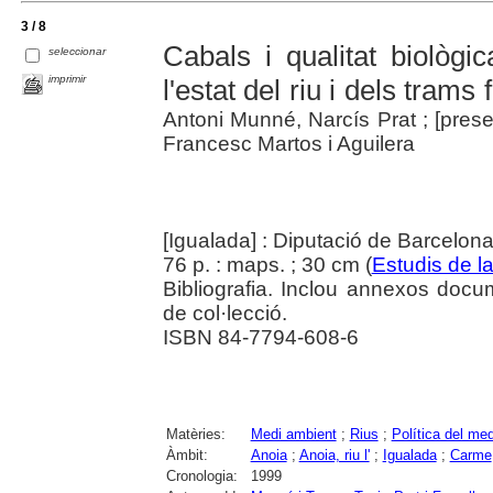
3 / 8
Cabals i qualitat biològi
seleccionar
imprimir
l'estat del riu i dels trams 
Antoni Munné, Narcís Prat ; [pres
Francesc Martos i Aguilera
[Igualada] : Diputació de Barcelon
76 p. : maps. ; 30 cm (
Estudis de la
Bibliografia. Inclou annexos docum
de col·lecció.
ISBN 84-7794-608-6
Matèries:
Medi ambient
;
Rius
;
Política del me
Àmbit:
Anoia
;
Anoia, riu l'
;
Igualada
;
Carme
Cronologia:
1999