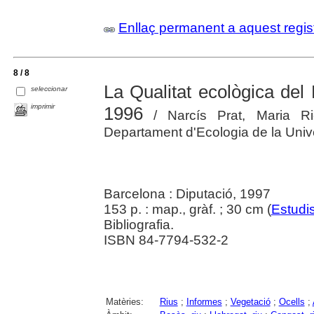
Enllaç permanent a aquest regis
8 / 8
La Qualitat ecològica del 
seleccionar
imprimir
1996
/ Narcís Prat, Maria Rie
Departament d'Ecologia de la Univ
Barcelona : Diputació, 1997
153 p. : map., gràf. ; 30 cm (
Estudis
Bibliografia.
ISBN 84-7794-532-2
Matèries:
Rius
;
Informes
;
Vegetació
;
Ocells
;