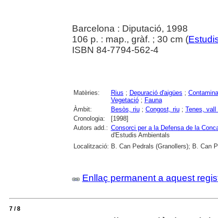
Barcelona : Diputació, 1998
106 p. : map., gràf. ; 30 cm (
Estudis
ISBN 84-7794-562-4
Matèries:
Rius
;
Depuració d'aigües
;
Contaminac
Vegetació
;
Fauna
Àmbit:
Besòs, riu
;
Congost, riu
;
Tenes, vall 
Cronologia:
[1998]
Autors add.:
Consorci per a la Defensa de la Conc
d'Estudis Ambientals
Localització:
B. Can Pedrals (Granollers); B. Can P
Enllaç permanent a aquest regis
7 / 8