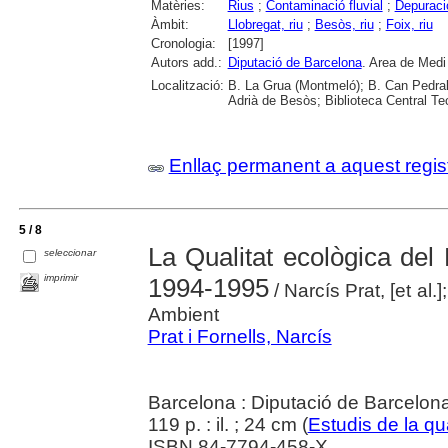
Matèries:
Rius
;
Contaminació fluvial
;
Depuraci
Àmbit:
Llobregat, riu
;
Besòs, riu
;
Foix, riu
Cronologia:
[1997]
Autors add.:
Diputació de Barcelona
. Area de Medi
Localització:
B. La Grua (Montmeló); B. Can Pedrals
Adrià de Besòs; Biblioteca Central Tec
Enllaç permanent a aquest regis
5 / 8
La Qualitat ecològica del 
seleccionar
imprimir
1994-1995
/ Narcís Prat, [et al
Ambient
Prat i Fornells, Narcís
Barcelona : Diputació de Barcelon
119 p. : il. ; 24 cm (
Estudis de la qua
ISBN 84-7794-458-X