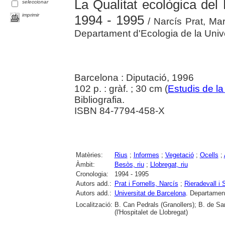
La Qualitat ecològica del 
seleccionar
imprimir
1994 - 1995
/ Narcís Prat, Mari
Departament d'Ecologia de la Univ
Barcelona : Diputació, 1996
102 p. : gràf. ; 30 cm (
Estudis de la 
Bibliografia.
ISBN 84-7794-458-X
Matèries:
Rius
;
Informes
;
Vegetació
;
Ocells
;
Àmbit:
Besòs, riu
;
Llobregat, riu
Cronologia:
1994 - 1995
Autors add.:
Prat i Fornells, Narcís
;
Rieradevall i 
Autors add.:
Universitat de Barcelona
. Departamen
Localització:
B. Can Pedrals (Granollers); B. de Sa
(l'Hospitalet de Llobregat)