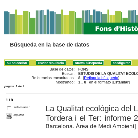
Búsqueda en la base de datos
Base de datos:
FONS
Buscar:
ESTUDIS DE LA QUALITAT ECOLO
Referencias encontradas:
8
[
Refinar la búsqueda
]
Mostrando:
1 .. 8
en el formato [
Estandar
]
página 1 de 1
1 / 8
La Qualitat ecològica del L
seleccionar
imprimir
Tordera i el Ter: informe 
Barcelona. Àrea de Medi Ambient]