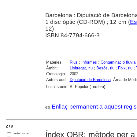
Barcelona : Diputació de Barcelon
1 disc òptic (CD-ROM) ; 12 cm (
Es
12)
ISBN 84-7794-666-3
Matèries:
Rius
;
Informes
;
Contaminació fluvial
Àmbit:
Llobregat, riu
;
Besòs, riu
;
Foix, riu
;
Cronologia:
2002
Autors add.:
Diputació de Barcelona
. Àrea de Med
Localització:
B. Popular (Tordera)
Enllaç permanent a aquest regis
2 / 8
Índex QBR: mètode per a l'
seleccionar