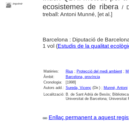
imprimir
ecosistemes de ribera
/ D
treball: Antoni Munné, [et al.]
Barcelona : Diputació de Barcelon
1 vol (
Estudis de la qualitat ecològi
Matèries:
Rius
;
Protecció del medi ambient
;
Mè
Àmbit:
Barcelona, província
Cronologia:
[1998]
Autors add.:
Sureda, Vicenç
(Dir.) ;
Munné, Antoni
Localització:
B. de Sant Adrià de Besòs; Bibliotec
Universitat de Barcelona; Universitat
Enllaç permanent a aquest regis