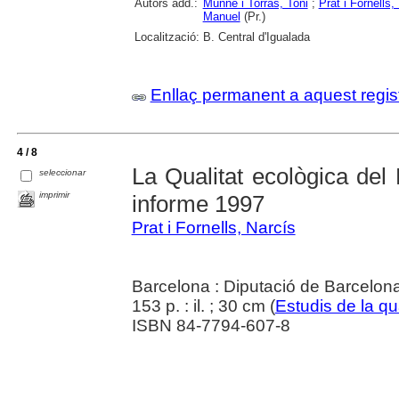
Autors add.:
Munné i Torras, Toni
;
Prat i Fornells,
Manuel
(Pr.)
Localització:
B. Central d'Igualada
Enllaç permanent a aquest regis
4 / 8
La Qualitat ecològica del 
seleccionar
imprimir
informe 1997
Prat i Fornells, Narcís
Barcelona : Diputació de Barcelon
153 p. : il. ; 30 cm (
Estudis de la qua
ISBN 84-7794-607-8