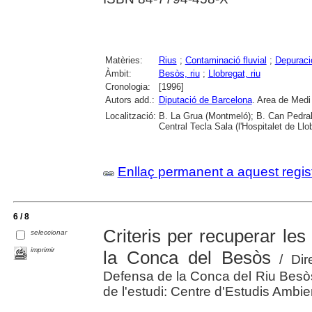
Matèries:
Rius
;
Contaminació fluvial
;
Depuraci
Àmbit:
Besòs, riu
;
Llobregat, riu
Cronologia:
[1996]
Autors add.:
Diputació de Barcelona
. Area de Medi
Localització:
B. La Grua (Montmeló); B. Can Pedrals
Central Tecla Sala (l'Hospitalet de Llo
Enllaç permanent a aquest regis
6 / 8
Criteris per recuperar les
seleccionar
imprimir
la Conca del Besòs
/ Dire
Defensa de la Conca del Riu Besòs
de l'estudi: Centre d'Estudis Ambie