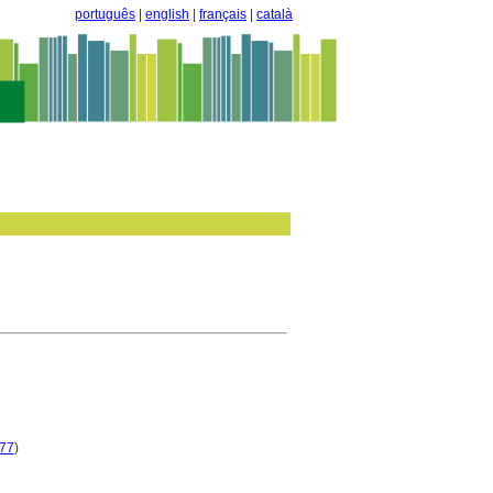
português
|
english
|
français
|
català
877
)