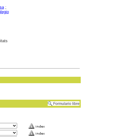
ssa
;
legio
itats
Formulario libre