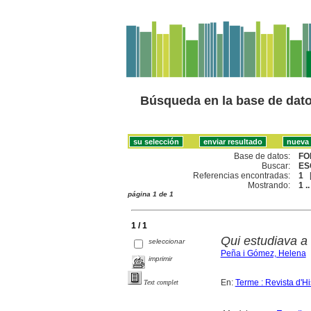
Búsqueda en la base de dat
Base de datos:
FO
Buscar:
ES
Referencias encontradas:
1
Mostrando:
1 ..
página 1 de 1
1 / 1
Qui estudiava a 
seleccionar
Peña i Gómez, Helena
imprimir
En:
Terme : Revista d'Hi
Text complet