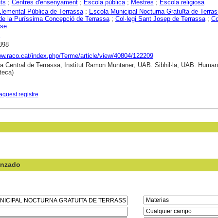
ts
;
Centres d'ensenyament
;
Escola pública
;
Mestres
;
Escola religiosa
lemental Pública de Terrassa
;
Escola Municipal Nocturna Gratuïta de Terra
 de la Puríssima Concepció de Terrassa
;
Col·legi Sant Josep de Terrassa
;
Co
nse
898
ww.raco.cat/index.php/Terme/article/view/40804/122209
ca Central de Terrassa; Institut Ramon Muntaner; UAB: Sibhil·la; UAB: Human
teca)
aquest registre
anzado
en el campo: