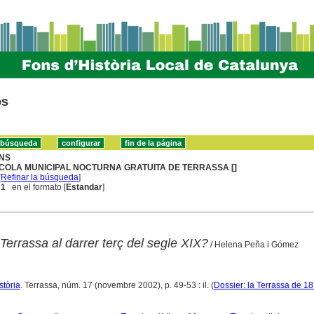
os
NS
COLA MUNICIPAL NOCTURNA GRATUITA DE TERRASSA []
[
Refinar la búsqueda
]
 1
en el formato [
Estandar
]
Terrassa al darrer terç del segle XIX?
/ Helena Peña i Gómez
stòria
. Terrassa, núm. 17 (novembre 2002), p. 49-53 : il. (
Dossier: la Terrassa de 1