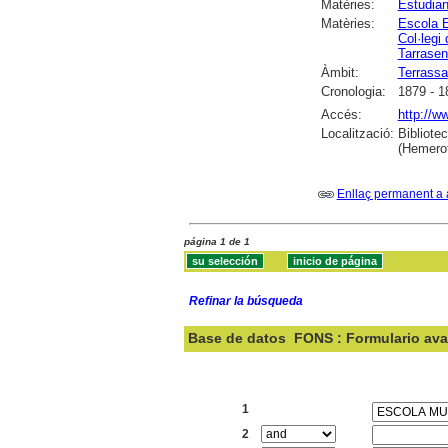
Matèries:
Estudian
Matèries:
Escola E
Col·legi
Tarrase
Àmbit:
Terrassa
Cronologia:
1879 - 1
Accés:
http://w
Localització:
Bibliote
(Hemero
Enllaç permanent a 
página 1 de 1
Refinar la búsqueda
Base de datos
FONS : Formulario av
Buscar:
1
2