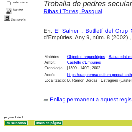
Troballa de pedres secula
seleccionar
imprimir
Ribas i Torres, Pasqual
Text complet
En:
El Salner : Butlletí del Grup
d'Empúries. Any 9, núm. 8 (2002) , p
Matèries:
Objectes arqueològics
;
Baixa edat mi
Àmbit:
Castelló d'Empúries
Cronologia:
[1300 - 1400]; 2002
Accés:
https://xacpremsa.cultura.gencat.ca
Localització:
B. Ramon Bordas i Estragués (Castell
Enllaç permanent a aquest regis
página 1 de 1