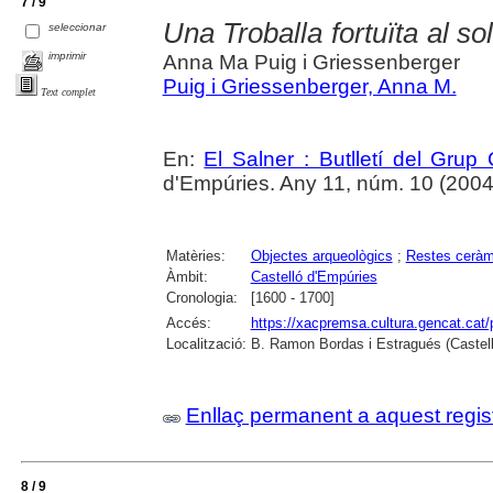
7 / 9
Una Troballa fortuïta al so
seleccionar
imprimir
Anna Ma Puig i Griessenberger
Puig i Griessenberger, Anna M.
Text complet
En:
El Salner : Butlletí del Grup
d'Empúries. Any 11, núm. 10 (2004) ,
Matèries:
Objectes arqueològics
;
Restes ceràm
Àmbit:
Castelló d'Empúries
Cronologia:
[1600 - 1700]
Accés:
https://xacpremsa.cultura.gencat.ca
Localització:
B. Ramon Bordas i Estragués (Castell
Enllaç permanent a aquest regis
8 / 9