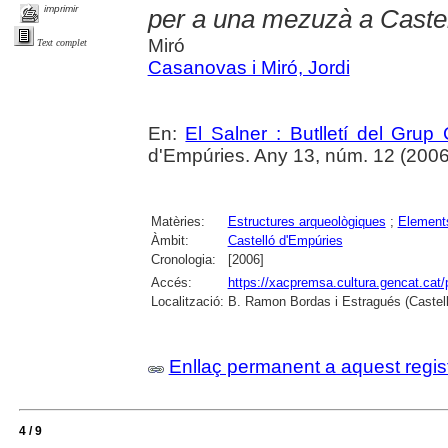
imprimir
per a una mezuzà a Caste
Miró
Text complet
Casanovas i Miró, Jordi
En:
El Salner : Butlletí del Grup
d'Empúries. Any 13, núm. 12 (2006) ,
Matèries:
Estructures arqueològiques
;
Elements
Àmbit:
Castelló d'Empúries
Cronologia:
[2006]
Accés:
https://xacpremsa.cultura.gencat.ca
Localització:
B. Ramon Bordas i Estragués (Castell
Enllaç permanent a aquest regis
4 / 9