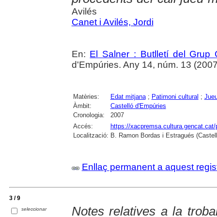
Avilés
Canet i Avilés, Jordi
En:
El Salner : Butlletí del Grup
d'Empúries. Any 14, núm. 13 (2007) ,
Matèries:
Edat mitjana
;
Patimoni cultural
;
Jue
Àmbit:
Castelló d'Empúries
Cronologia:
2007
Accés:
https://xacpremsa.cultura.gencat.ca
Localització:
B. Ramon Bordas i Estragués (Castell
Enllaç permanent a aquest regis
3 / 9
Notes relatives a la trob
seleccionar