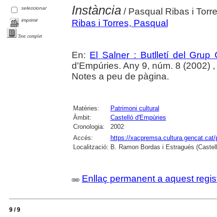
Instància
seleccionar
/ Pasqual Ribas i Torr
imprimir
Ribas i Torres, Pasqual
Text complet
En:
El Salner : Butlletí del Grup
d'Empúries. Any 9, núm. 8 (2002) , p.
Notes a peu de pàgina.
Matèries:
Patrimoni cultural
Àmbit:
Castelló d'Empúries
Cronologia:
2002
Accés:
https://xacpremsa.cultura.gencat.ca
Localització:
B. Ramon Bordas i Estragués (Castell
Enllaç permanent a aquest regis
9 / 9