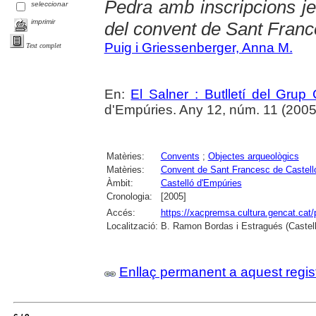
Pedra amb inscripcions je
seleccionar
imprimir
del convent de Sant Fran
Puig i Griessenberger, Anna M.
Text complet
En:
El Salner : Butlletí del Grup
d'Empúries. Any 12, núm. 11 (2005) ,
Matèries:
Convents
;
Objectes arqueològics
Matèries:
Convent de Sant Francesc de Castell
Àmbit:
Castelló d'Empúries
Cronologia:
[2005]
Accés:
https://xacpremsa.cultura.gencat.ca
Localització:
B. Ramon Bordas i Estragués (Castell
Enllaç permanent a aquest regis