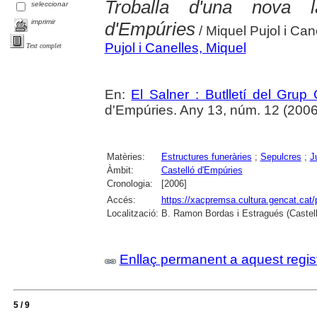
Troballa d'una nova 
seleccionar
imprimir
d'Empúries
/ Miquel Pujol i Can
Pujol i Canelles, Miquel
Text complet
En:
El Salner : Butlletí del Grup
d'Empúries. Any 13, núm. 12 (2006) ,
Matèries:
Estructures funeràries
;
Sepulcres
;
J
Àmbit:
Castelló d'Empúries
Cronologia:
[2006]
Accés:
https://xacpremsa.cultura.gencat.ca
Localització:
B. Ramon Bordas i Estragués (Castell
Enllaç permanent a aquest regis
5 / 9