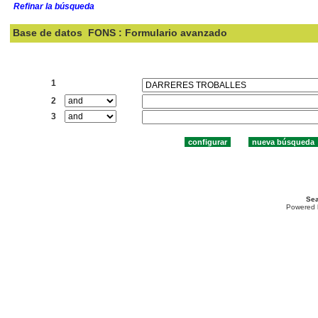
Refinar la búsqueda
Base de datos
FONS : Formulario avanzado
Buscar:
1
2
3
Sea
Powered