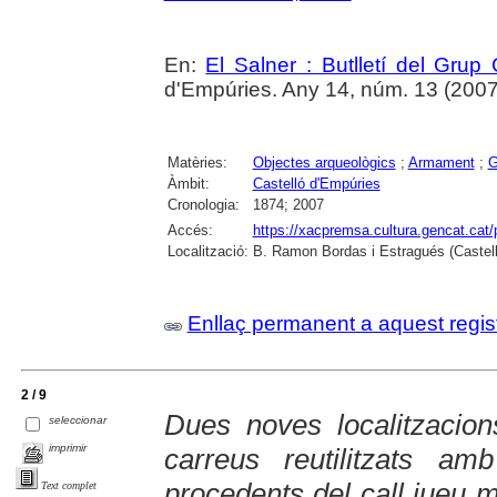
En:
El Salner : Butlletí del Grup
d'Empúries. Any 14, núm. 13 (2007) ,
Matèries:
Objectes arqueològics
;
Armament
;
G
Àmbit:
Castelló d'Empúries
Cronologia:
1874; 2007
Accés:
https://xacpremsa.cultura.gencat.ca
Localització:
B. Ramon Bordas i Estragués (Castell
Enllaç permanent a aquest regis
2 / 9
Dues noves localitzacio
seleccionar
imprimir
carreus reutilitzats a
procedents del call jueu m
Text complet