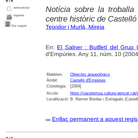
6 / 9
Notícia sobre la troball
seleccionar
imprimir
centre històric de Castelló
Teixidor i Murlà, Mireia
Text complet
En:
El Salner : Butlletí del Grup
d'Empúries. Any 11, núm. 10 (2004) ,
Matèries:
Objectes arqueològics
Àmbit:
Castelló d'Empúries
Cronologia:
[2004]
Accés:
https://xacpremsa.cultura.gencat.ca
Localització:
B. Ramon Bordas i Estragués (Castell
Enllaç permanent a aquest regis