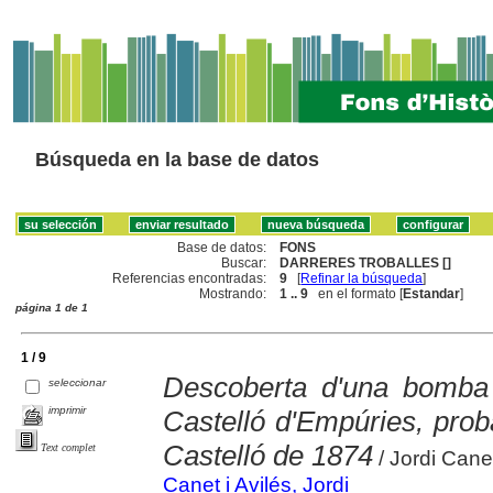
Búsqueda en la base de datos
Base de datos:
FONS
Buscar:
DARRERES TROBALLES []
Referencias encontradas:
9
[
Refinar la búsqueda
]
Mostrando:
1 .. 9
en el formato [
Estandar
]
página 1 de 1
1 / 9
Descoberta d'una bomba
seleccionar
imprimir
Castelló d'Empúries, prob
Castelló de 1874
Text complet
/ Jordi Canet
Canet i Avilés, Jordi