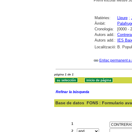
Premi escolar Mestre Jo
Matèries:
Lleure
;
Àmbit:
Palafruge
Cronologia:
[0000 - 
Autors add.:
Contrer
Autors add.:
IES Baix
Localització:
B. Popula
Enllaç permanent a 
página 1 de 1
Refinar la búsqueda
Base de datos
FONS : Formulario av
Buscar:
1
2