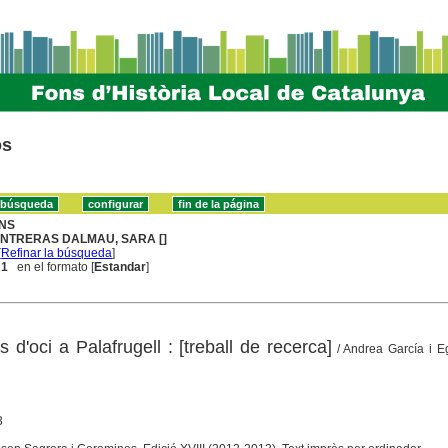
os
NS
NTRERAS DALMAU, SARA []
[
Refinar la búsqueda
]
 1
en el formato [
Estandar
]
 d'oci a Palafrugell : [treball de recerca]
/ Andrea García i E
3