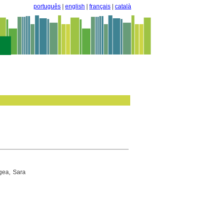
português
|
english
|
français
|
català
gea, Sara