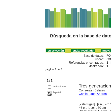
Búsqueda en la base de dat
Base de datos:
FO
Buscar:
CO
Referencias encontradas:
1
Mostrando:
1 ..
página 1 de 1
1 / 1
Tres generacions
seleccionar
Contreras i Dalmau
imprimir
García Egea, Andrea
[Palafrugell] : [s.n.], 201
46 p. : il. col. ; 30 cm