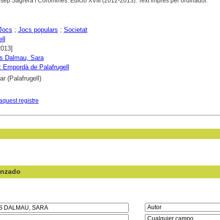
sep Sagrera i Coromines. Edició XVIII (2012-2013). Text imprès per ordinador.
Jocs
;
Jocs populars
;
Societat
ll
2013]
as Dalmau, Sara
 Empordà de Palafrugell
r (Palafrugell)
aquest registre
anzado
en el campo: