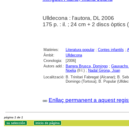
Ulldecona : l'autora, DL 2006
175 p. : il. ; 24 cm + 2 discs òptics
Matèries:
Literatura popular
;
Contes infantils
;
A
Àmbit:
Ulldecona
Cronologia:
[2006]
Autors add.:
Barrera Brusca, Domingo
;
Gauxachs 
Noelia
(Il·l.) ;
Nadal Girona, Joan
Localització:
B. Trinitari Fabregat (Alcanar); B. Se
Domingo (Tortosa); B. Popular (Ulldec
Enllaç permanent a aquest regis
página 1 de 1