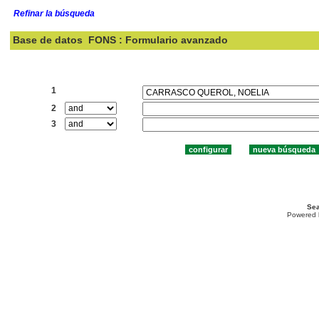
Refinar la búsqueda
Base de datos
FONS : Formulario avanzado
Buscar:
1
2
3
Sea
Powered