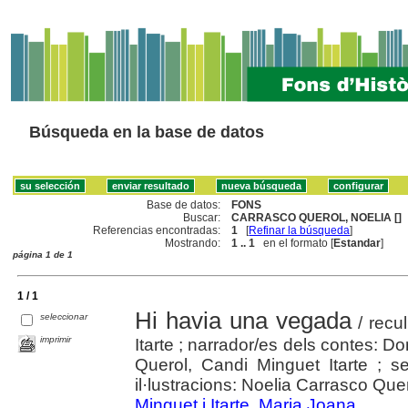
Búsqueda en la base de datos
Base de datos:
FONS
Buscar:
CARRASCO QUEROL, NOELIA []
Referencias encontradas:
1
[
Refinar la búsqueda
]
Mostrando:
1 .. 1
en el formato [
Estandar
]
página 1 de 1
1 / 1
Hi havia una vegada
seleccionar
/ recu
imprimir
Itarte ; narrador/es dels contes:
Querol, Candi Minguet Itarte ; s
il·lustracions: Noelia Carrasco Que
Minguet i Itarte, Maria Joana