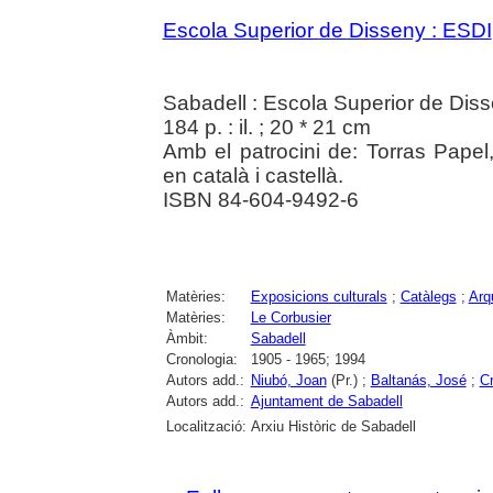
Escola Superior de Disseny : ESDI
Sabadell : Escola Superior de Dis
184 p. : il. ; 20 * 21 cm
Amb el patrocini de: Torras Pape
en català i castellà.
ISBN 84-604-9492-6
Matèries:
Exposicions culturals
;
Catàlegs
;
Arq
Matèries:
Le Corbusier
Àmbit:
Sabadell
Cronologia:
1905 - 1965; 1994
Autors add.:
Niubó, Joan
(Pr.) ;
Baltanás, José
;
Cr
Autors add.:
Ajuntament de Sabadell
Localització:
Arxiu Històric de Sabadell