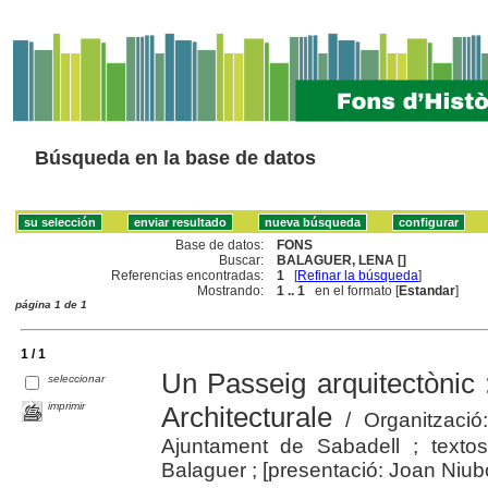
Búsqueda en la base de datos
Base de datos:
FONS
Buscar:
BALAGUER, LENA []
Referencias encontradas:
1
[
Refinar la búsqueda
]
Mostrando:
1 .. 1
en el formato [
Estandar
]
página 1 de 1
1 / 1
Un Passeig arquitectònic
seleccionar
imprimir
Architecturale
/ Organització
Ajuntament de Sabadell ; texto
Balaguer ; [presentació: Joan Niub