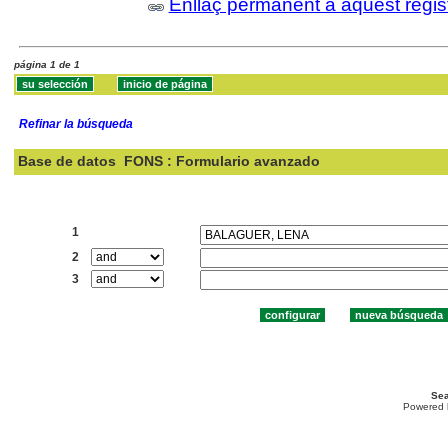
Enllaç permanent a aquest regis
página 1 de 1
Refinar la búsqueda
Base de datos
FONS : Formulario avanzado
Buscar:
1
2
3
Sea
Powered