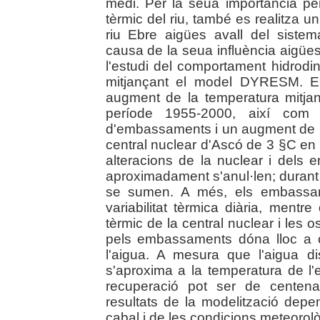
medi. Per la seua importància pe
tèrmic del riu, també es realitza u
riu Ebre aigües avall del siste
causa de la seua influència aigües
l'estudi del comportament hidrod
mitjançant el model DYRESM. Els
augment de la temperatura mitja
període 1955-2000, així com 
d'embassaments i un augment de la
central nuclear d'Ascó de 3 §C en m
alteracions de la nuclear i dels
aproximadament s'anul·len; durant 
se sumen. A més, els embassam
variabilitat tèrmica diària, mentr
tèrmic de la central nuclear i les o
pels embassaments dóna lloc a 
l'aigua. A mesura que l'aigua di
s'aproxima a la temperatura de l'e
recuperació pot ser de centena
resultats de la modelització depene
cabal i de les condicions meteorol