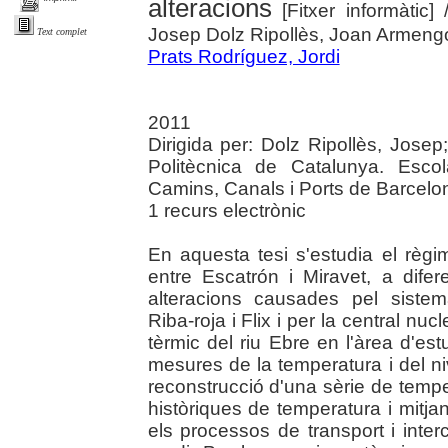
alteracions
[Fitxer informàtic]
Josep Dolz Ripollès, Joan Armengo
Text complet
Prats Rodríguez, Jordi
2011
Dirigida per: Dolz Ripollès, Jose
Politècnica de Catalunya. Esco
Camins, Canals i Ports de Barcelo
1 recurs electrònic
En aquesta tesi s'estudia el règim
entre Escatrón i Miravet, a dife
alteracions causades pel sist
Riba-roja i Flix i per la central nu
tèrmic del riu Ebre en l'àrea d'est
mesures de la temperatura i del nive
reconstrucció d'una sèrie de tempe
històriques de temperatura i mitj
els processos de transport i interc