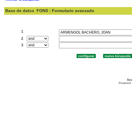
Base de datos
FONS : Formulario avanzado
Buscar:
1
2
3
Sea
Powered