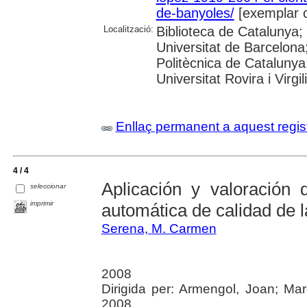
de-banyoles/
[exemplar 
Localització:
Biblioteca de Catalunya
Universitat de Barcelona;
Politècnica de Catalunya
Universitat Rovira i Virgil
Enllaç permanent a aquest regis
4 / 4
Aplicación y valoración 
seleccionar
imprimir
automática de calidad de 
Serena, M. Carmen
2008
Dirigida per: Armengol, Joan; Ma
2008