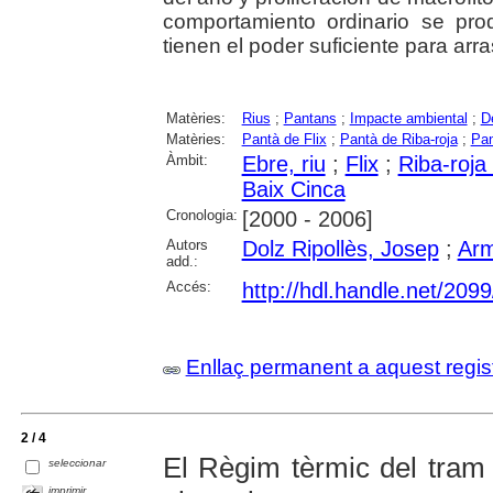
comportamiento ordinario se pr
tienen el poder suficiente para arra
Matèries:
Rius
;
Pantans
;
Impacte ambiental
;
D
Matèries:
Pantà de Flix
;
Pantà de Riba-roja
;
Pan
Àmbit:
Ebre, riu
;
Flix
;
Riba-roja
Baix Cinca
Cronologia:
[2000 - 2006]
Autors
Dolz Ripollès, Josep
;
Arm
add.:
Accés:
http://hdl.handle.net/209
Enllaç permanent a aquest regis
2 / 4
El Règim tèrmic del tram i
seleccionar
imprimir