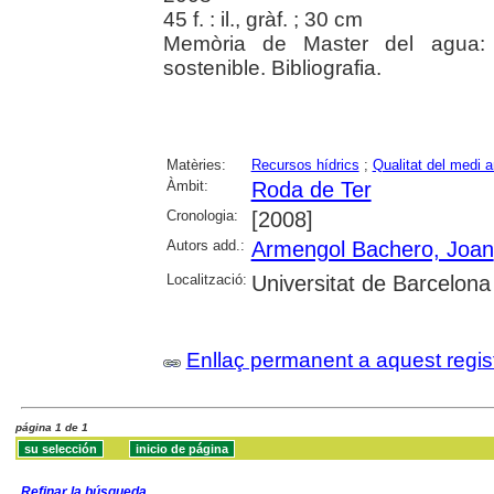
45 f. : il., gràf. ; 30 cm
Memòria de Master del agua: An
sostenible. Bibliografia.
Matèries:
Recursos hídrics
;
Qualitat del medi 
Àmbit:
Roda de Ter
Cronologia:
[2008]
Autors add.:
Armengol Bachero, Joan
Localització:
Universitat de Barcelona
Enllaç permanent a aquest regis
página 1 de 1
Refinar la búsqueda