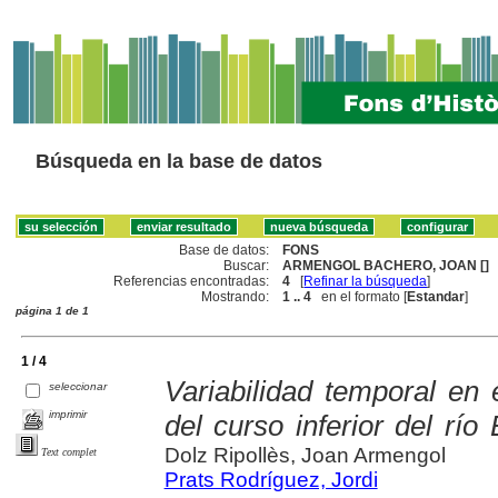
Búsqueda en la base de datos
Base de datos:
FONS
Buscar:
ARMENGOL BACHERO, JOAN []
Referencias encontradas:
4
[
Refinar la búsqueda
]
Mostrando:
1 .. 4
en el formato [
Estandar
]
página 1 de 1
1 / 4
Variabilidad temporal en 
seleccionar
imprimir
del curso inferior del río
Dolz Ripollès, Joan Armengol
Text complet
Prats Rodríguez, Jordi