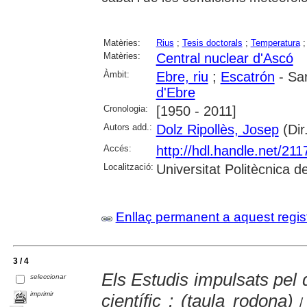
Matèries:
Rius
;
Tesis doctorals
;
Temperatura
Matèries:
Central nuclear d'Ascó
Àmbit:
Ebre, riu
;
Escatrón
- Sa
d'Ebre
Cronologia:
[1950 - 2011]
Autors add.:
Dolz Ripollès, Josep
(Dir
Accés:
http://hdl.handle.net/21
Localització:
Universitat Politècnica 
Enllaç permanent a aquest regis
3 / 4
Els Estudis impulsats pel d
seleccionar
imprimir
científic : (taula rodona)
/ 