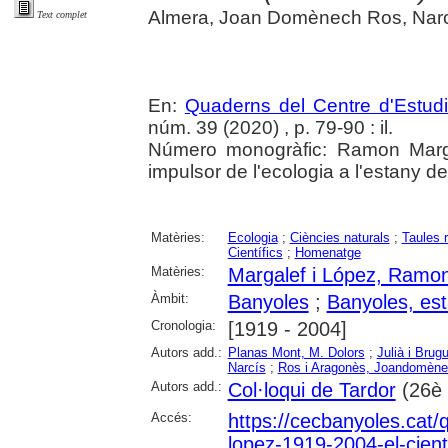
Almera, Joan Domènech Ros, Narc
Text complet
En:
Quaderns del Centre d'Estud
núm. 39 (2020) , p. 79-90 : il.
Número monogràfic: Ramon Margal
impulsor de l'ecologia a l'estany d
Matèries:
Ecologia
;
Ciències naturals
;
Taules 
Científics
;
Homenatge
Matèries:
Margalef i López, Ramo
Àmbit:
Banyoles
;
Banyoles, es
Cronologia:
[1919 - 2004]
Autors add.:
Planas Mont, M. Dolors
;
Julià i Bru
Narcís
;
Ros i Aragonès, Joandomèn
Autors add.:
Col·loqui de Tardor
(26è 
Accés:
https://cecbanyoles.cat
lopez-1919-2004-el-cienti