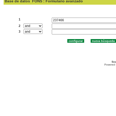
Base de datos
FONS : Formulario avanzado
Buscar:
1
2
3
Sea
Powered