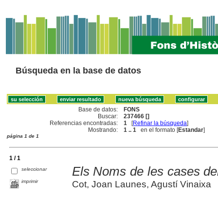
Búsqueda en la base de datos
Base de datos:
FONS
Buscar:
237466 []
Referencias encontradas:
1
[
Refinar la búsqueda
]
Mostrando:
1 .. 1
en el formato [
Estandar
]
página 1 de 1
1 / 1
Els Noms de les cases del 
seleccionar
imprimir
Cot, Joan Launes, Agustí Vinaixa