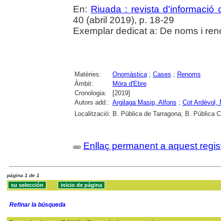
En:
Riuada : revista d'informació c
40 (abril 2019), p. 18-29
Exemplar dedicat a: De noms i ren
Matèries:
Onomàstica
;
Cases
;
Renoms
Àmbit:
Móra d'Ebre
Cronologia:
[2019]
Autors add.:
Argilaga Masip, Alfons
;
Cot Ardèvol, 
Localització:
B. Pública de Tarragona; B. Pública 
Enllaç permanent a aquest regis
página 1 de 1
Refinar la búsqueda