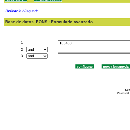
Refinar la búsqueda
Base de datos
FONS : Formulario avanzado
Buscar:
1
2
3
Sea
Powered