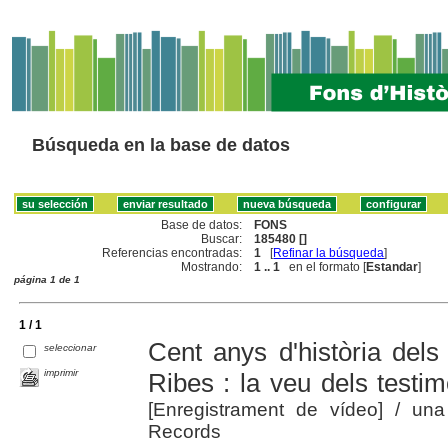
Búsqueda en la base de datos
Base de datos:
FONS
Buscar:
185480 []
Referencias encontradas:
1
[
Refinar la búsqueda
]
Mostrando:
1 .. 1
en el formato [
Estandar
]
página 1 de 1
1 / 1
Cent anys d'història dels
seleccionar
imprimir
Ribes : la veu dels testi
[Enregistrament de vídeo]
/ una
Records