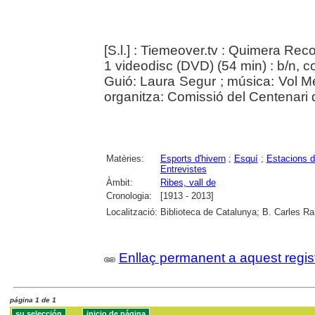
[S.l.] : Tiemeover.tv : Quimera Re
1 videodisc (DVD) (54 min) : b/n, co
Guió: Laura Segur ; música: Vol M
organitza: Comissió del Centenari d
Matèries:
Esports d'hivern
;
Esquí
;
Estacions d
Entrevistes
Àmbit:
Ribes, vall de
Cronologia:
[1913 - 2013]
Localització:
Biblioteca de Catalunya; B. Carles Ra
Enllaç permanent a aquest regis
página 1 de 1